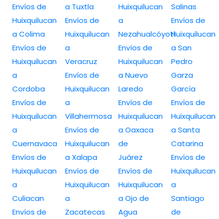
Envíos de
a Tuxtla
Huixquilucan
Salinas
Huixquilucan
Envíos de
a
Envíos de
a Colima
Huixquilucan
Nezahualcóyotl
Huixquilucan
Envíos de
a
Envíos de
a San
Huixquilucan
Veracruz
Huixquilucan
Pedro
a
Envíos de
a Nuevo
Garza
Cordoba
Huixquilucan
Laredo
García
Envíos de
a
Envíos de
Envíos de
Huixquilucan
Villahermosa
Huixquilucan
Huixquilucan
a
Envíos de
a Oaxaca
a Santa
Cuernavaca
Huixquilucan
de
Catarina
Envíos de
a Xalapa
Juárez
Envíos de
Huixquilucan
Envíos de
Envíos de
Huixquilucan
a
Huixquilucan
Huixquilucan
a
Culiacan
a
a Ojo de
Santiago
Envíos de
Zacatecas
Agua
de