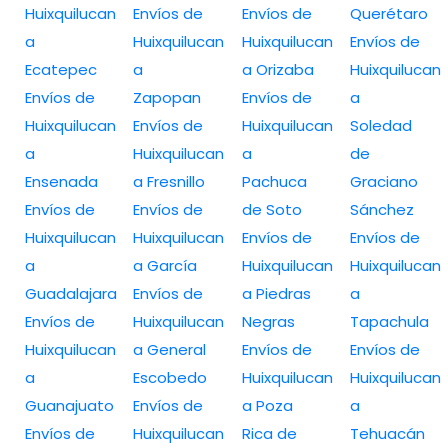
Huixquilucan
Envíos de
Envíos de
Querétaro
a
Huixquilucan
Huixquilucan
Envíos de
Ecatepec
a
a Orizaba
Huixquilucan
Envíos de
Zapopan
Envíos de
a
Huixquilucan
Envíos de
Huixquilucan
Soledad
a
Huixquilucan
a
de
Ensenada
a Fresnillo
Pachuca
Graciano
Envíos de
Envíos de
de Soto
Sánchez
Huixquilucan
Huixquilucan
Envíos de
Envíos de
a
a García
Huixquilucan
Huixquilucan
Guadalajara
Envíos de
a Piedras
a
Envíos de
Huixquilucan
Negras
Tapachula
Huixquilucan
a General
Envíos de
Envíos de
a
Escobedo
Huixquilucan
Huixquilucan
Guanajuato
Envíos de
a Poza
a
Envíos de
Huixquilucan
Rica de
Tehuacán