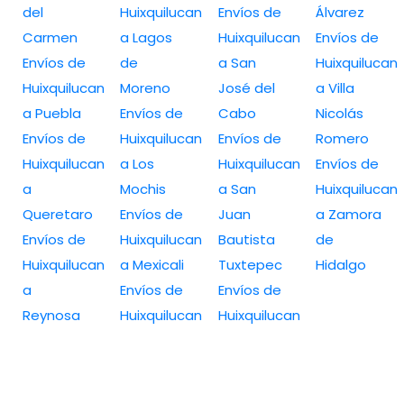
del
Huixquilucan
Envíos de
Álvarez
Carmen
a Lagos
Huixquilucan
Envíos de
Envíos de
de
a San
Huixquilucan
Huixquilucan
Moreno
José del
a Villa
a Puebla
Envíos de
Cabo
Nicolás
Envíos de
Huixquilucan
Envíos de
Romero
Huixquilucan
a Los
Huixquilucan
Envíos de
a
Mochis
a San
Huixquilucan
Queretaro
Envíos de
Juan
a Zamora
Envíos de
Huixquilucan
Bautista
de
Huixquilucan
a Mexicali
Tuxtepec
Hidalgo
a
Envíos de
Envíos de
Reynosa
Huixquilucan
Huixquilucan