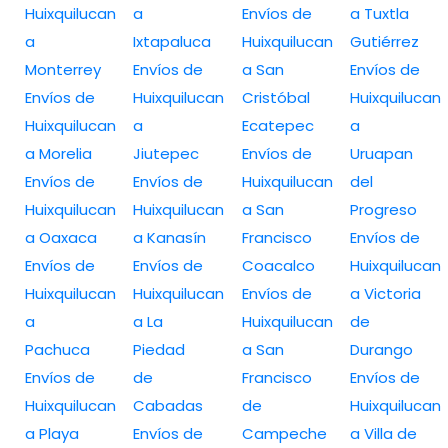
Huixquilucan
a
Envíos de
a Tuxtla
a
Ixtapaluca
Huixquilucan
Gutiérrez
Monterrey
Envíos de
a San
Envíos de
Envíos de
Huixquilucan
Cristóbal
Huixquilucan
Huixquilucan
a
Ecatepec
a
a Morelia
Jiutepec
Envíos de
Uruapan
Envíos de
Envíos de
Huixquilucan
del
Huixquilucan
Huixquilucan
a San
Progreso
a Oaxaca
a Kanasín
Francisco
Envíos de
Envíos de
Envíos de
Coacalco
Huixquilucan
Huixquilucan
Huixquilucan
Envíos de
a Victoria
a
a La
Huixquilucan
de
Pachuca
Piedad
a San
Durango
Envíos de
de
Francisco
Envíos de
Huixquilucan
Cabadas
de
Huixquilucan
a Playa
Envíos de
Campeche
a Villa de