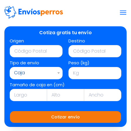
Cotiza gratis tu envío
Origen
Destino
Tipo de envío
Peso (kg)
Caja
Tamaño de caja en (cm)
Cotizar envío