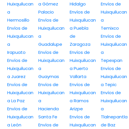
Huixquilucan
a Gómez
Hidalgo
Envíos de
a
Palacio
Envíos de
Huixquilucan
Hermosillo
Envíos de
Huixquilucan
a
Envíos de
Huixquilucan
a Puebla
Temixco
Huixquilucan
a
de
Envíos de
a
Guadalupe
Zaragoza
Huixquilucan
Irapuato
Envíos de
Envíos de
a
Envíos de
Huixquilucan
Huixquilucan
Tepexpan
Huixquilucan
a
a Puerto
Envíos de
a Juarez
Guaymas
Vallarta
Huixquilucan
Envíos de
Envíos de
Envíos de
a Tepic
Huixquilucan
Huixquilucan
Huixquilucan
Envíos de
a La Paz
a
a Ramos
Huixquilucan
Envíos de
Hacienda
Arizpe
a
Huixquilucan
Santa Fe
Envíos de
Tlalnepantla
a León
Envíos de
Huixquilucan
de Baz