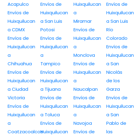
Acapulco
Envíos de
Huixquilucan
Envíos de
Envíos de
Huixquilucan
a
Huixquilucan
Huixquilucan
a San Luis
Miramar
a San Luis
a CDMX
Potosi
Envíos de
Río
Envíos de
Envíos de
Huixquilucan
Colorado
Huixquilucan
Huixquilucan
a
Envíos de
a
a
Monclova
Huixquilucan
Chihuahua
Tampico
Envíos de
a San
Envíos de
Envíos de
Huixquilucan
Nicolás
Huixquilucan
Huixquilucan
a
de los
a Ciudad
a Tijuana
Naucalpan
Garza
Victoria
Envíos de
Envíos de
Envíos de
Envíos de
Huixquilucan
Huixquilucan
Huixquilucan
Huixquilucan
a Toluca
a
a San
a
Envíos de
Navojoa
Pablo de
Coatzacoalcos
Huixquilucan
Envíos de
las