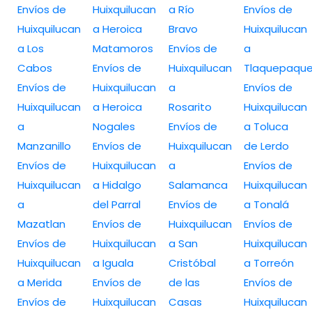
Envíos de
Huixquilucan
a Río
Envíos de
Huixquilucan
a Heroica
Bravo
Huixquilucan
a Los
Matamoros
Envíos de
a
Cabos
Envíos de
Huixquilucan
Tlaquepaqu
Envíos de
Huixquilucan
a
Envíos de
Huixquilucan
a Heroica
Rosarito
Huixquilucan
a
Nogales
Envíos de
a Toluca
Manzanillo
Envíos de
Huixquilucan
de Lerdo
Envíos de
Huixquilucan
a
Envíos de
Huixquilucan
a Hidalgo
Salamanca
Huixquilucan
a
del Parral
Envíos de
a Tonalá
Mazatlan
Envíos de
Huixquilucan
Envíos de
Envíos de
Huixquilucan
a San
Huixquilucan
Huixquilucan
a Iguala
Cristóbal
a Torreón
a Merida
Envíos de
de las
Envíos de
Envíos de
Huixquilucan
Casas
Huixquilucan