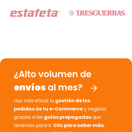
¿Alto volumen de
envíos
al mes?
Haz más eficaz la
gestión de los
pedidos de tu e-Commerce
y negocio
gracias a las
guías prepagadas
que
tenemos para ti.
Clic para saber más.