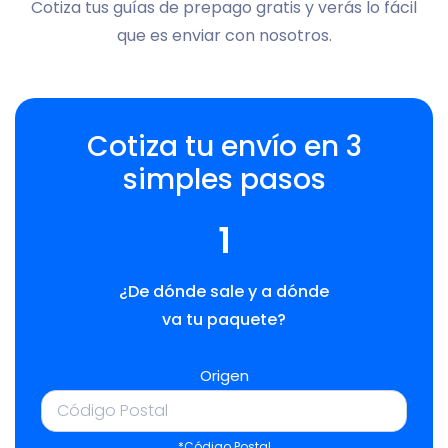
Cotiza tus guías de prepago gratis y verás lo fácil
que es enviar con nosotros.
Cotiza tu envío en 3
simples pasos
1
¿De dónde sale y a dónde
va tu paquete?
Origen
*Código Postal