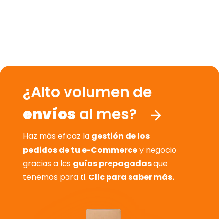
¿Alto volumen de
envíos
al mes?
Haz más eficaz la
gestión de los
pedidos de tu e-Commerce
y negocio
gracias a las
guías prepagadas
que
tenemos para ti.
Clic para saber más.