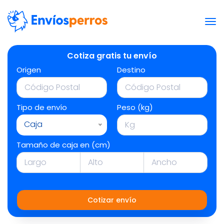
Cotiza gratis tu envío
Origen
Destino
Tipo de envío
Peso (kg)
Caja
Tamaño de caja en (cm)
Cotizar envío