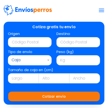
Cotiza gratis tu envío
Origen
Destino
Tipo de envío
Peso (kg)
Caja
Tamaño de caja en (cm)
Cotizar envío