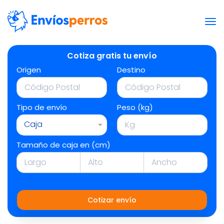
Cotiza gratis tu envío
Origen
Destino
Tipo de envío
Peso (kg)
Caja
Tamaño de caja en (cm)
Cotizar envío