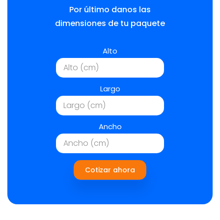
Por último danos las
dimensiones de tu paquete
Alto
Largo
Ancho
Cotizar ahora