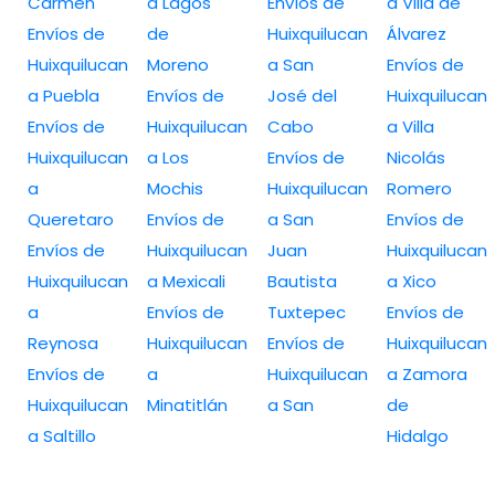
Carmen
a Lagos
Envíos de
a Villa de
Envíos de
de
Huixquilucan
Álvarez
Huixquilucan
Moreno
a San
Envíos de
a Puebla
Envíos de
José del
Huixquilucan
Envíos de
Huixquilucan
Cabo
a Villa
Huixquilucan
a Los
Envíos de
Nicolás
a
Mochis
Huixquilucan
Romero
Queretaro
Envíos de
a San
Envíos de
Envíos de
Huixquilucan
Juan
Huixquilucan
Huixquilucan
a Mexicali
Bautista
a Xico
a
Envíos de
Tuxtepec
Envíos de
Reynosa
Huixquilucan
Envíos de
Huixquilucan
Envíos de
a
Huixquilucan
a Zamora
Huixquilucan
Minatitlán
a San
de
a Saltillo
Hidalgo