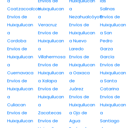
a
Envíos de
Huixquilucan
las
Coatzacoalcos
Huixquilucan
a
Salinas
Envíos de
a
Nezahualcóyotl
Envíos de
Huixquilucan
Veracruz
Envíos de
Huixquilucan
a
Envíos de
Huixquilucan
a San
Cordoba
Huixquilucan
a Nuevo
Pedro
Envíos de
a
Laredo
Garza
Huixquilucan
Villahermosa
Envíos de
García
a
Envíos de
Huixquilucan
Envíos de
Cuernavaca
Huixquilucan
a Oaxaca
Huixquilucan
Envíos de
a Xalapa
de
a Santa
Huixquilucan
Envíos de
Juárez
Catarina
a
Huixquilucan
Envíos de
Envíos de
Culiacan
a
Huixquilucan
Huixquilucan
Envíos de
Zacatecas
a Ojo de
a
Huixquilucan
Envíos de
Agua
Santiago