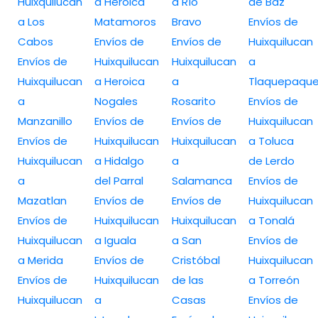
Huixquilucan
a Heroica
a Río
de Baz
a Los
Matamoros
Bravo
Envíos de
Cabos
Envíos de
Envíos de
Huixquilucan
Envíos de
Huixquilucan
Huixquilucan
a
Huixquilucan
a Heroica
a
Tlaquepaqu
a
Nogales
Rosarito
Envíos de
Manzanillo
Envíos de
Envíos de
Huixquilucan
Envíos de
Huixquilucan
Huixquilucan
a Toluca
Huixquilucan
a Hidalgo
a
de Lerdo
a
del Parral
Salamanca
Envíos de
Mazatlan
Envíos de
Envíos de
Huixquilucan
Envíos de
Huixquilucan
Huixquilucan
a Tonalá
Huixquilucan
a Iguala
a San
Envíos de
a Merida
Envíos de
Cristóbal
Huixquilucan
Envíos de
Huixquilucan
de las
a Torreón
Huixquilucan
a
Casas
Envíos de