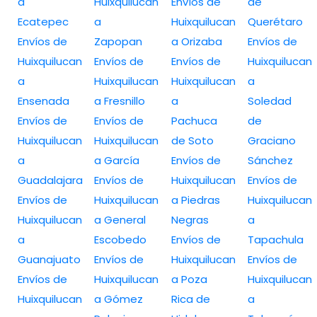
a
Huixquilucan
Envíos de
de
Ecatepec
a
Huixquilucan
Querétaro
Envíos de
Zapopan
a Orizaba
Envíos de
Huixquilucan
Envíos de
Envíos de
Huixquilucan
a
Huixquilucan
Huixquilucan
a
Ensenada
a Fresnillo
a
Soledad
Envíos de
Envíos de
Pachuca
de
Huixquilucan
Huixquilucan
de Soto
Graciano
a
a García
Envíos de
Sánchez
Guadalajara
Envíos de
Huixquilucan
Envíos de
Envíos de
Huixquilucan
a Piedras
Huixquilucan
Huixquilucan
a General
Negras
a
a
Escobedo
Envíos de
Tapachula
Guanajuato
Envíos de
Huixquilucan
Envíos de
Envíos de
Huixquilucan
a Poza
Huixquilucan
Huixquilucan
a Gómez
Rica de
a