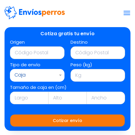
Cotiza gratis tu envío
Origen
Destino
Tipo de envío
Peso (kg)
Caja
Tamaño de caja en (cm)
Cotizar envío