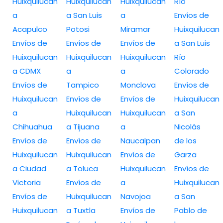
Huixquilucan
Huixquilucan
Huixquilucan
Río
a
a San Luis
a
Envíos de
Acapulco
Potosi
Miramar
Huixquilucan
Envíos de
Envíos de
Envíos de
a San Luis
Huixquilucan
Huixquilucan
Huixquilucan
Río
a CDMX
a
a
Colorado
Envíos de
Tampico
Monclova
Envíos de
Huixquilucan
Envíos de
Envíos de
Huixquilucan
a
Huixquilucan
Huixquilucan
a San
Chihuahua
a Tijuana
a
Nicolás
Envíos de
Envíos de
Naucalpan
de los
Huixquilucan
Huixquilucan
Envíos de
Garza
a Ciudad
a Toluca
Huixquilucan
Envíos de
Victoria
Envíos de
a
Huixquilucan
Envíos de
Huixquilucan
Navojoa
a San
Huixquilucan
a Tuxtla
Envíos de
Pablo de