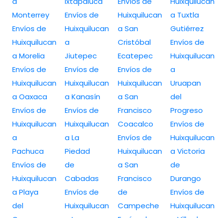
a
Ixtapaluca
Envíos de
Huixquilucan
Monterrey
Envíos de
Huixquilucan
a Tuxtla
Envíos de
Huixquilucan
a San
Gutiérrez
Huixquilucan
a
Cristóbal
Envíos de
a Morelia
Jiutepec
Ecatepec
Huixquilucan
Envíos de
Envíos de
Envíos de
a
Huixquilucan
Huixquilucan
Huixquilucan
Uruapan
a Oaxaca
a Kanasín
a San
del
Envíos de
Envíos de
Francisco
Progreso
Huixquilucan
Huixquilucan
Coacalco
Envíos de
a
a La
Envíos de
Huixquilucan
Pachuca
Piedad
Huixquilucan
a Victoria
Envíos de
de
a San
de
Huixquilucan
Cabadas
Francisco
Durango
a Playa
Envíos de
de
Envíos de
del
Huixquilucan
Campeche
Huixquilucan