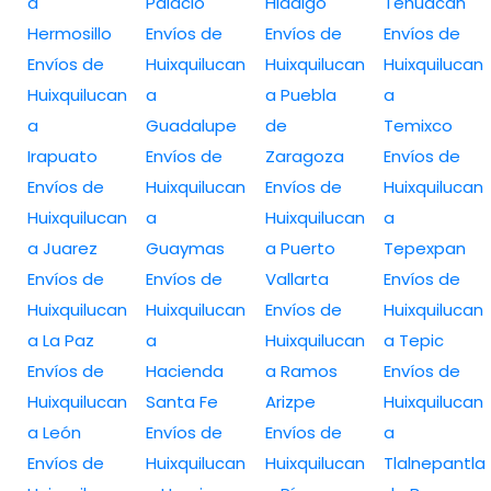
a
Palacio
Hidalgo
Tehuacán
Hermosillo
Envíos de
Envíos de
Envíos de
Envíos de
Huixquilucan
Huixquilucan
Huixquilucan
Huixquilucan
a
a Puebla
a
a
Guadalupe
de
Temixco
Irapuato
Envíos de
Zaragoza
Envíos de
Envíos de
Huixquilucan
Envíos de
Huixquilucan
Huixquilucan
a
Huixquilucan
a
a Juarez
Guaymas
a Puerto
Tepexpan
Envíos de
Envíos de
Vallarta
Envíos de
Huixquilucan
Huixquilucan
Envíos de
Huixquilucan
a La Paz
a
Huixquilucan
a Tepic
Envíos de
Hacienda
a Ramos
Envíos de
Huixquilucan
Santa Fe
Arizpe
Huixquilucan
a León
Envíos de
Envíos de
a
Envíos de
Huixquilucan
Huixquilucan
Tlalnepantla