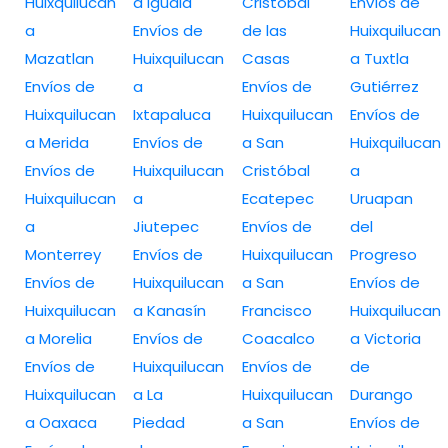
Huixquilucan
a Iguala
Cristóbal
Envíos de
a
Envíos de
de las
Huixquilucan
Mazatlan
Huixquilucan
Casas
a Tuxtla
Envíos de
a
Envíos de
Gutiérrez
Huixquilucan
Ixtapaluca
Huixquilucan
Envíos de
a Merida
Envíos de
a San
Huixquilucan
Envíos de
Huixquilucan
Cristóbal
a
Huixquilucan
a
Ecatepec
Uruapan
a
Jiutepec
Envíos de
del
Monterrey
Envíos de
Huixquilucan
Progreso
Envíos de
Huixquilucan
a San
Envíos de
Huixquilucan
a Kanasín
Francisco
Huixquilucan
a Morelia
Envíos de
Coacalco
a Victoria
Envíos de
Huixquilucan
Envíos de
de
Huixquilucan
a La
Huixquilucan
Durango
a Oaxaca
Piedad
a San
Envíos de