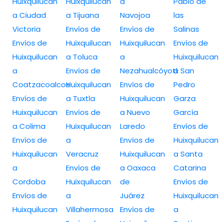
Huixquilucan
Huixquilucan
a
Pablo de
a Ciudad
a Tijuana
Navojoa
las
Victoria
Envíos de
Envíos de
Salinas
Envíos de
Huixquilucan
Huixquilucan
Envíos de
Huixquilucan
a Toluca
a
Huixquilucan
a
Envíos de
Nezahualcóyotl
a San
Coatzacoalcos
Huixquilucan
Envíos de
Pedro
Envíos de
a Tuxtla
Huixquilucan
Garza
Huixquilucan
Envíos de
a Nuevo
García
a Colima
Huixquilucan
Laredo
Envíos de
Envíos de
a
Envíos de
Huixquilucan
Huixquilucan
Veracruz
Huixquilucan
a Santa
a
Envíos de
a Oaxaca
Catarina
Cordoba
Huixquilucan
de
Envíos de
Envíos de
a
Juárez
Huixquilucan
Huixquilucan
Villahermosa
Envíos de
a