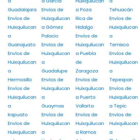
a
a García
Huixquilucan
a
Guadalajara
Envíos de
a Poza
Tehuacán
Envíos de
Huixquilucan
Rica de
Envíos de
Huixquilucan
a Gómez
Hidalgo
Huixquilucan
a
Palacio
Envíos de
a
Guanajuato
Envíos de
Huixquilucan
Temixco
Envíos de
Huixquilucan
a Puebla
Envíos de
Huixquilucan
a
de
Huixquilucan
a
Guadalupe
Zaragoza
a
Hermosillo
Envíos de
Envíos de
Tepexpan
Envíos de
Huixquilucan
Huixquilucan
Envíos de
Huixquilucan
a
a Puerto
Huixquilucan
a
Guaymas
Vallarta
a Tepic
Irapuato
Envíos de
Envíos de
Envíos de
Envíos de
Huixquilucan
Huixquilucan
Huixquilucan
Huixquilucan
a
a Ramos
a