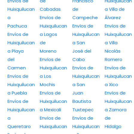
Envíos de
de
Francisco
Huixquilucan
Huixquilucan
Cabadas
de
a Villa de
a
Envíos de
Campeche
Álvarez
Pachuca
Huixquilucan
Envíos de
Envíos de
Envíos de
a Lagos
Huixquilucan
Huixquilucan
Huixquilucan
de
a San
a Villa
a Playa
Moreno
José del
Nicolás
del
Envíos de
Cabo
Romero
Carmen
Huixquilucan
Envíos de
Envíos de
Envíos de
a Los
Huixquilucan
Huixquilucan
Huixquilucan
Mochis
a San
a Xico
a Puebla
Envíos de
Juan
Envíos de
Envíos de
Huixquilucan
Bautista
Huixquilucan
Huixquilucan
a Mexicali
Tuxtepec
a Zamora
a
Envíos de
Envíos de
de
Queretaro
Huixquilucan
Huixquilucan
Hidalgo