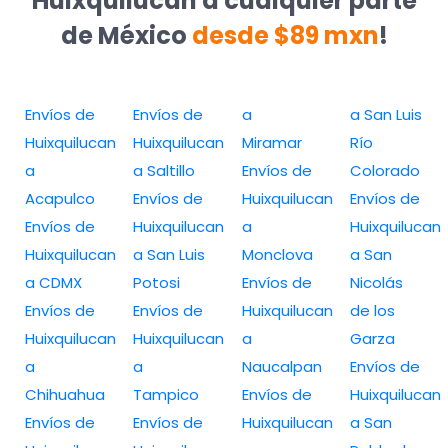
Huixquilucan a cualquier parte
de México
desde $89 mxn
!
Envíos de
Envíos de
a
a San Luis
Huixquilucan
Huixquilucan
Miramar
Río
a
a Saltillo
Envíos de
Colorado
Acapulco
Envíos de
Huixquilucan
Envíos de
Envíos de
Huixquilucan
a
Huixquilucan
Huixquilucan
a San Luis
Monclova
a San
a CDMX
Potosi
Envíos de
Nicolás
Envíos de
Envíos de
Huixquilucan
de los
Huixquilucan
Huixquilucan
a
Garza
a
a
Naucalpan
Envíos de
Chihuahua
Tampico
Envíos de
Huixquilucan
Envíos de
Envíos de
Huixquilucan
a San