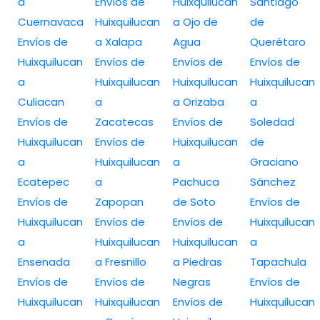
a
Envíos de
Huixquilucan
Santiago
Cuernavaca
Huixquilucan
a Ojo de
de
Envíos de
a Xalapa
Agua
Querétaro
Huixquilucan
Envíos de
Envíos de
Envíos de
a
Huixquilucan
Huixquilucan
Huixquilucan
Culiacan
a
a Orizaba
a
Envíos de
Zacatecas
Envíos de
Soledad
Huixquilucan
Envíos de
Huixquilucan
de
a
Huixquilucan
a
Graciano
Ecatepec
a
Pachuca
Sánchez
Envíos de
Zapopan
de Soto
Envíos de
Huixquilucan
Envíos de
Envíos de
Huixquilucan
a
Huixquilucan
Huixquilucan
a
Ensenada
a Fresnillo
a Piedras
Tapachula
Envíos de
Envíos de
Negras
Envíos de
Huixquilucan
Huixquilucan
Envíos de
Huixquilucan