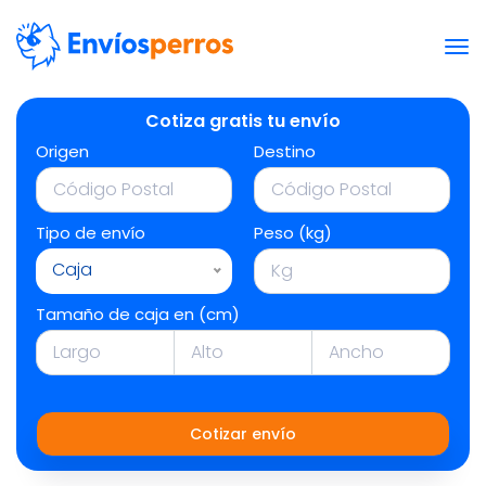
Cotiza gratis tu envío
Origen
Destino
Tipo de envío
Peso (kg)
Caja
Tamaño de caja en (cm)
Cotizar envío