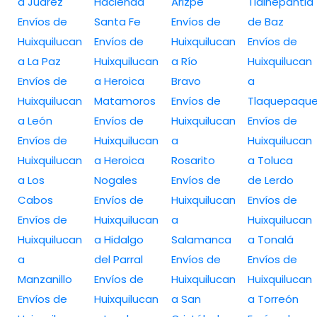
a Juarez
Hacienda
Arizpe
Tlalnepantla
Envíos de
Santa Fe
Envíos de
de Baz
Huixquilucan
Envíos de
Huixquilucan
Envíos de
a La Paz
Huixquilucan
a Río
Huixquilucan
Envíos de
a Heroica
Bravo
a
Huixquilucan
Matamoros
Envíos de
Tlaquepaqu
a León
Envíos de
Huixquilucan
Envíos de
Envíos de
Huixquilucan
a
Huixquilucan
Huixquilucan
a Heroica
Rosarito
a Toluca
a Los
Nogales
Envíos de
de Lerdo
Cabos
Envíos de
Huixquilucan
Envíos de
Envíos de
Huixquilucan
a
Huixquilucan
Huixquilucan
a Hidalgo
Salamanca
a Tonalá
a
del Parral
Envíos de
Envíos de
Manzanillo
Envíos de
Huixquilucan
Huixquilucan
Envíos de
Huixquilucan
a San
a Torreón