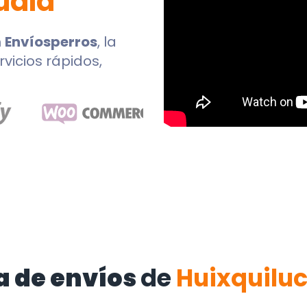
uala
n
Envíosperros
, la
rvicios rápidos,
a de envíos
de
Huixquilu