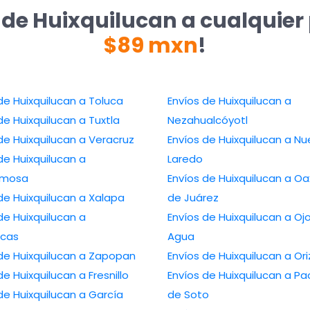
 de Huixquilucan a cualquier
$89 mxn
!
de Huixquilucan a Toluca
Envíos de Huixquilucan a
de Huixquilucan a Tuxtla
Nezahualcóyotl
de Huixquilucan a Veracruz
Envíos de Huixquilucan a N
de Huixquilucan a
Laredo
ermosa
Envíos de Huixquilucan a O
de Huixquilucan a Xalapa
de Juárez
de Huixquilucan a
Envíos de Huixquilucan a Oj
cas
Agua
 de Huixquilucan a Zapopan
Envíos de Huixquilucan a Or
de Huixquilucan a Fresnillo
Envíos de Huixquilucan a P
de Huixquilucan a García
de Soto