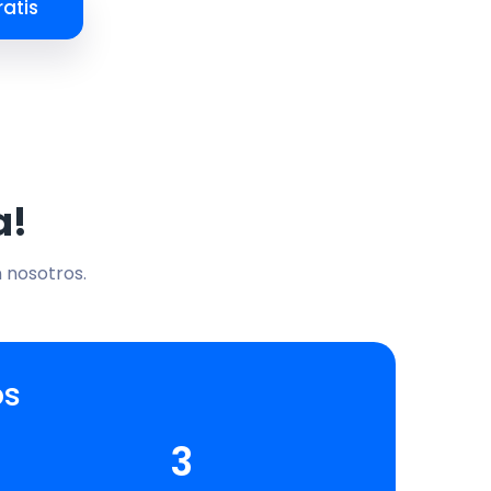
atis
a!
n nosotros.
os
3