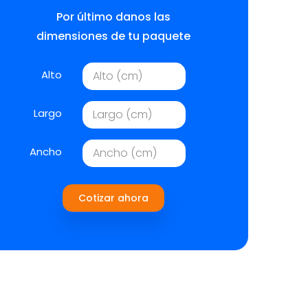
Por último danos las
dimensiones de tu paquete
Alto
Largo
Ancho
Cotizar ahora