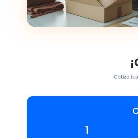
¡
Cotiza tus
C
1