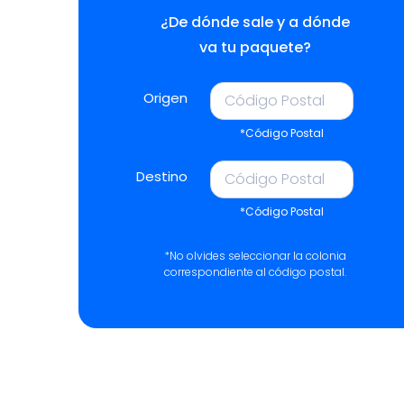
¿De dónde sale y a dónde
va tu paquete?
Origen
*Código Postal
Destino
*Código Postal
*No olvides seleccionar la colonia
correspondiente al código postal.