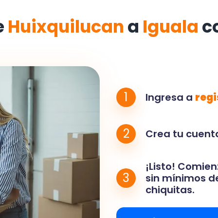
e
Huixquilucan
a
Iguala
c
1
Ingresa a
regi
2
Crea tu cuenta
¡Listo! Comien
3
sin mínimos de
chiquitas.