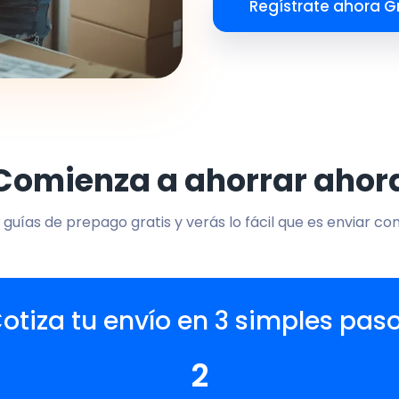
Regístrate ahora Gr
Comienza a ahorrar ahor
 guías de prepago gratis y verás lo fácil que es enviar co
otiza tu envío en 3 simples pas
2