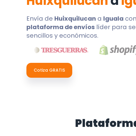
Huixquilucan
a
Ig
Envía de
Huixquilucan
a
Iguala
co
plataforma de envíos
líder para se
sencillos y económicos.
Cotiza GRATIS
Plataform