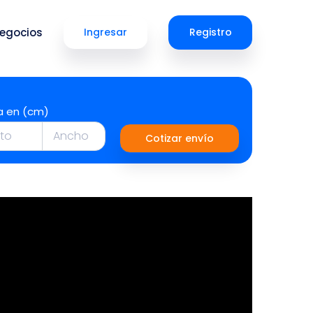
egocios
Ingresar
Registro
a en (cm)
Cotizar envío