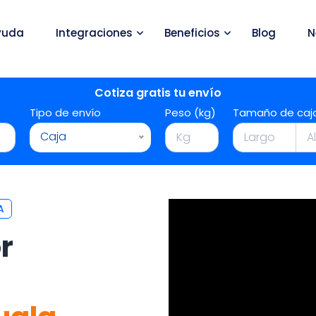
yuda
Integraciones
Beneficios
Blog
N
Cotiza gratis tu envío
Tipo de envío
Peso (kg)
Tamaño de caj
Caja
A
r