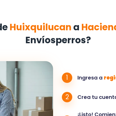
de
Huixquilucan
a
Hacien
Envíosperros?
1
Ingresa a
regi
2
Crea tu cuenta
¡Listo! Comien