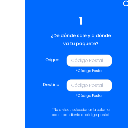
C
1
¿De dónde sale y a dónde
va tu paquete?
Origen
*Código Postal
Destino
*Código Postal
*No olvides seleccionar la colonia
correspondiente al código postal.