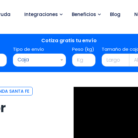
yuda
Integraciones
Beneficios
Blog
N
Cotiza gratis tu envío
Tipo de envío
Peso (kg)
Tamaño de caj
Caja
NDA SANTA FE
r