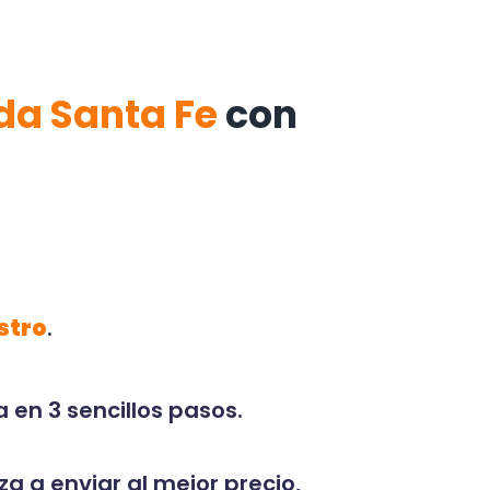
da Santa Fe
con
stro
.
 en 3 sencillos pasos.
za a enviar al mejor precio,