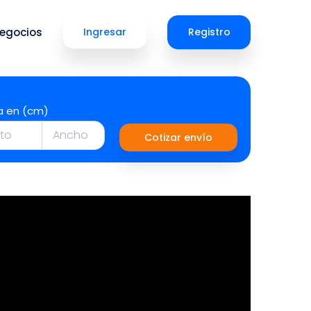
egocios
Ingresar
Registro
a en (cm)
Cotizar envío