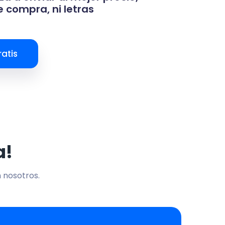
 compra, ni letras
atis
a!
n nosotros.