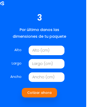
os
3
Por último danos las
dimensiones de tu paquete
Alto
Largo
Ancho
Cotizar ahora