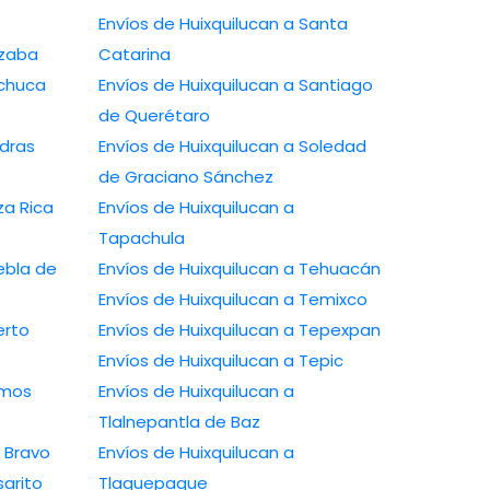
Envíos de Huixquilucan a Santa
izaba
Catarina
achuca
Envíos de Huixquilucan a Santiago
de Querétaro
edras
Envíos de Huixquilucan a Soledad
de Graciano Sánchez
za Rica
Envíos de Huixquilucan a
Tapachula
ebla de
Envíos de Huixquilucan a Tehuacán
Envíos de Huixquilucan a Temixco
erto
Envíos de Huixquilucan a Tepexpan
Envíos de Huixquilucan a Tepic
amos
Envíos de Huixquilucan a
Tlalnepantla de Baz
o Bravo
Envíos de Huixquilucan a
sarito
Tlaquepaque