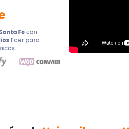
e
Santa Fe
con
íos
líder para
micos.