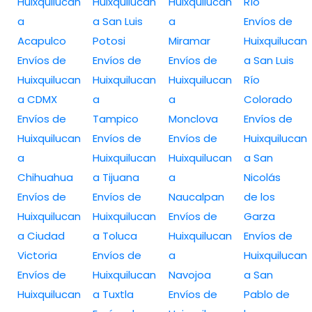
Huixquilucan
Huixquilucan
Huixquilucan
Río
a
a San Luis
a
Envíos de
Acapulco
Potosi
Miramar
Huixquilucan
Envíos de
Envíos de
Envíos de
a San Luis
Huixquilucan
Huixquilucan
Huixquilucan
Río
a CDMX
a
a
Colorado
Envíos de
Tampico
Monclova
Envíos de
Huixquilucan
Envíos de
Envíos de
Huixquilucan
a
Huixquilucan
Huixquilucan
a San
Chihuahua
a Tijuana
a
Nicolás
Envíos de
Envíos de
Naucalpan
de los
Huixquilucan
Huixquilucan
Envíos de
Garza
a Ciudad
a Toluca
Huixquilucan
Envíos de
Victoria
Envíos de
a
Huixquilucan
Envíos de
Huixquilucan
Navojoa
a San
Huixquilucan
a Tuxtla
Envíos de
Pablo de