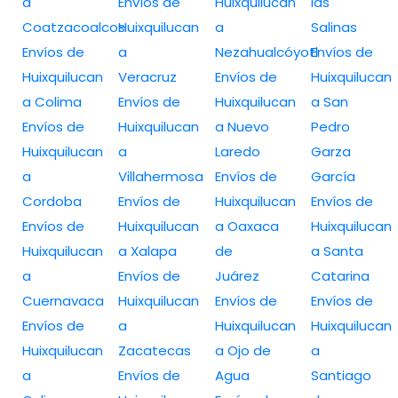
a
Envíos de
Huixquilucan
las
Coatzacoalcos
Huixquilucan
a
Salinas
Envíos de
a
Nezahualcóyotl
Envíos de
Huixquilucan
Veracruz
Envíos de
Huixquilucan
a Colima
Envíos de
Huixquilucan
a San
Envíos de
Huixquilucan
a Nuevo
Pedro
Huixquilucan
a
Laredo
Garza
a
Villahermosa
Envíos de
García
Cordoba
Envíos de
Huixquilucan
Envíos de
Envíos de
Huixquilucan
a Oaxaca
Huixquilucan
Huixquilucan
a Xalapa
de
a Santa
a
Envíos de
Juárez
Catarina
Cuernavaca
Huixquilucan
Envíos de
Envíos de
Envíos de
a
Huixquilucan
Huixquilucan
Huixquilucan
Zacatecas
a Ojo de
a
a
Envíos de
Agua
Santiago