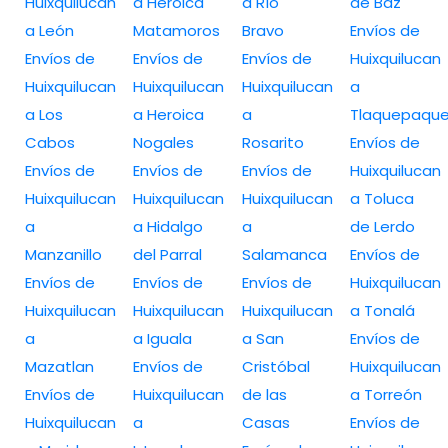
Huixquilucan
a Heroica
a Río
de Baz
a León
Matamoros
Bravo
Envíos de
Envíos de
Envíos de
Envíos de
Huixquilucan
Huixquilucan
Huixquilucan
Huixquilucan
a
a Los
a Heroica
a
Tlaquepaqu
Cabos
Nogales
Rosarito
Envíos de
Envíos de
Envíos de
Envíos de
Huixquilucan
Huixquilucan
Huixquilucan
Huixquilucan
a Toluca
a
a Hidalgo
a
de Lerdo
Manzanillo
del Parral
Salamanca
Envíos de
Envíos de
Envíos de
Envíos de
Huixquilucan
Huixquilucan
Huixquilucan
Huixquilucan
a Tonalá
a
a Iguala
a San
Envíos de
Mazatlan
Envíos de
Cristóbal
Huixquilucan
Envíos de
Huixquilucan
de las
a Torreón
Huixquilucan
a
Casas
Envíos de