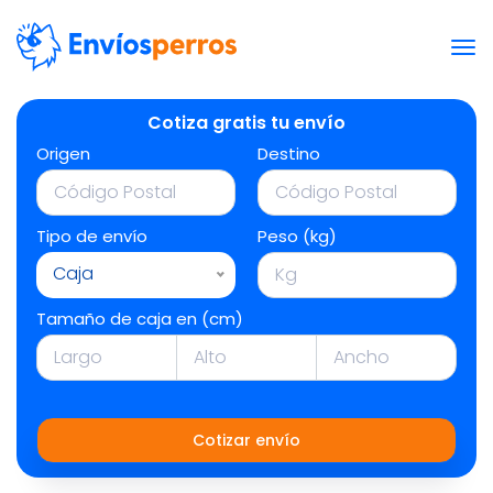
Cotiza gratis tu envío
Origen
Destino
Tipo de envío
Peso (kg)
Caja
Tamaño de caja en (cm)
Cotizar envío