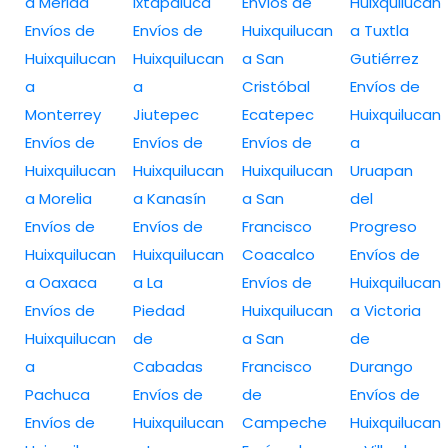
a Merida
Ixtapaluca
Envíos de
Huixquilucan
Envíos de
Envíos de
Huixquilucan
a Tuxtla
Huixquilucan
Huixquilucan
a San
Gutiérrez
a
a
Cristóbal
Envíos de
Monterrey
Jiutepec
Ecatepec
Huixquilucan
Envíos de
Envíos de
Envíos de
a
Huixquilucan
Huixquilucan
Huixquilucan
Uruapan
a Morelia
a Kanasín
a San
del
Envíos de
Envíos de
Francisco
Progreso
Huixquilucan
Huixquilucan
Coacalco
Envíos de
a Oaxaca
a La
Envíos de
Huixquilucan
Envíos de
Piedad
Huixquilucan
a Victoria
Huixquilucan
de
a San
de
a
Cabadas
Francisco
Durango
Pachuca
Envíos de
de
Envíos de
Envíos de
Huixquilucan
Campeche
Huixquilucan