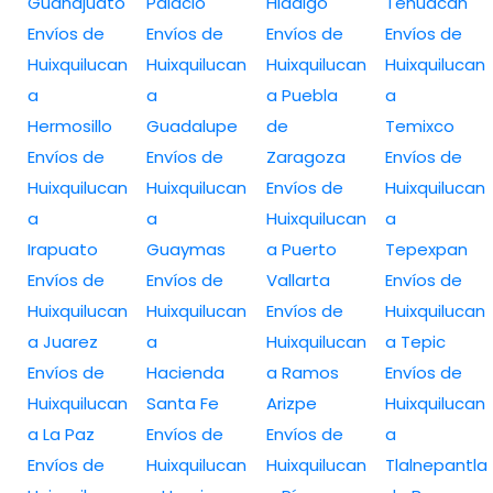
Guanajuato
Palacio
Hidalgo
Tehuacán
Envíos de
Envíos de
Envíos de
Envíos de
Huixquilucan
Huixquilucan
Huixquilucan
Huixquilucan
a
a
a Puebla
a
Hermosillo
Guadalupe
de
Temixco
Envíos de
Envíos de
Zaragoza
Envíos de
Huixquilucan
Huixquilucan
Envíos de
Huixquilucan
a
a
Huixquilucan
a
Irapuato
Guaymas
a Puerto
Tepexpan
Envíos de
Envíos de
Vallarta
Envíos de
Huixquilucan
Huixquilucan
Envíos de
Huixquilucan
a Juarez
a
Huixquilucan
a Tepic
Envíos de
Hacienda
a Ramos
Envíos de
Huixquilucan
Santa Fe
Arizpe
Huixquilucan
a La Paz
Envíos de
Envíos de
a
Envíos de
Huixquilucan
Huixquilucan
Tlalnepantla