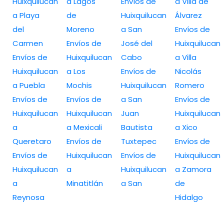
Huixquilucan
a Lagos
Envíos de
a Villa de
a Playa
de
Huixquilucan
Álvarez
del
Moreno
a San
Envíos de
Carmen
Envíos de
José del
Huixquilucan
Envíos de
Huixquilucan
Cabo
a Villa
Huixquilucan
a Los
Envíos de
Nicolás
a Puebla
Mochis
Huixquilucan
Romero
Envíos de
Envíos de
a San
Envíos de
Huixquilucan
Huixquilucan
Juan
Huixquilucan
a
a Mexicali
Bautista
a Xico
Queretaro
Envíos de
Tuxtepec
Envíos de
Envíos de
Huixquilucan
Envíos de
Huixquilucan
Huixquilucan
a
Huixquilucan
a Zamora
a
Minatitlán
a San
de
Reynosa
Hidalgo