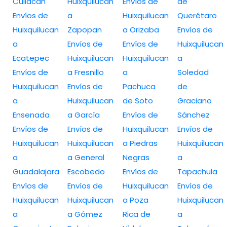
Culiacan
Huixquilucan
Envíos de
de
Envíos de
a
Huixquilucan
Querétaro
Huixquilucan
Zapopan
a Orizaba
Envíos de
a
Envíos de
Envíos de
Huixquilucan
Ecatepec
Huixquilucan
Huixquilucan
a
Envíos de
a Fresnillo
a
Soledad
Huixquilucan
Envíos de
Pachuca
de
a
Huixquilucan
de Soto
Graciano
Ensenada
a García
Envíos de
Sánchez
Envíos de
Envíos de
Huixquilucan
Envíos de
Huixquilucan
Huixquilucan
a Piedras
Huixquilucan
a
a General
Negras
a
Guadalajara
Escobedo
Envíos de
Tapachula
Envíos de
Envíos de
Huixquilucan
Envíos de
Huixquilucan
Huixquilucan
a Poza
Huixquilucan
a
a Gómez
Rica de
a