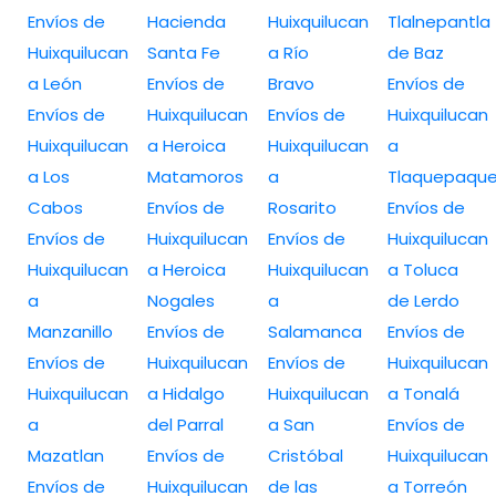
Envíos de
Hacienda
Huixquilucan
Tlalnepantla
Huixquilucan
Santa Fe
a Río
de Baz
a León
Envíos de
Bravo
Envíos de
Envíos de
Huixquilucan
Envíos de
Huixquilucan
Huixquilucan
a Heroica
Huixquilucan
a
a Los
Matamoros
a
Tlaquepaqu
Cabos
Envíos de
Rosarito
Envíos de
Envíos de
Huixquilucan
Envíos de
Huixquilucan
Huixquilucan
a Heroica
Huixquilucan
a Toluca
a
Nogales
a
de Lerdo
Manzanillo
Envíos de
Salamanca
Envíos de
Envíos de
Huixquilucan
Envíos de
Huixquilucan
Huixquilucan
a Hidalgo
Huixquilucan
a Tonalá
a
del Parral
a San
Envíos de
Mazatlan
Envíos de
Cristóbal
Huixquilucan
Envíos de
Huixquilucan
de las
a Torreón