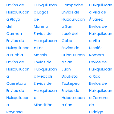
Envíos de
Huixquilucan
Campeche
Huixquilucan
Huixquilucan
a Lagos
Envíos de
a Villa de
a Playa
de
Huixquilucan
Álvarez
del
Moreno
a San
Envíos de
Carmen
Envíos de
José del
Huixquilucan
Envíos de
Huixquilucan
Cabo
a Villa
Huixquilucan
a Los
Envíos de
Nicolás
a Puebla
Mochis
Huixquilucan
Romero
Envíos de
Envíos de
a San
Envíos de
Huixquilucan
Huixquilucan
Juan
Huixquilucan
a
a Mexicali
Bautista
a Xico
Queretaro
Envíos de
Tuxtepec
Envíos de
Envíos de
Huixquilucan
Envíos de
Huixquilucan
Huixquilucan
a
Huixquilucan
a Zamora
a
Minatitlán
a San
de
Reynosa
Hidalgo