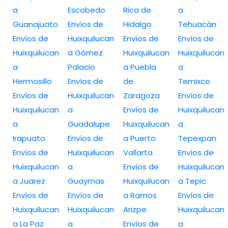
a
Escobedo
Rica de
a
Guanajuato
Envíos de
Hidalgo
Tehuacán
Envíos de
Huixquilucan
Envíos de
Envíos de
Huixquilucan
a Gómez
Huixquilucan
Huixquilucan
a
Palacio
a Puebla
a
Hermosillo
Envíos de
de
Temixco
Envíos de
Huixquilucan
Zaragoza
Envíos de
Huixquilucan
a
Envíos de
Huixquilucan
a
Guadalupe
Huixquilucan
a
Irapuato
Envíos de
a Puerto
Tepexpan
Envíos de
Huixquilucan
Vallarta
Envíos de
Huixquilucan
a
Envíos de
Huixquilucan
a Juarez
Guaymas
Huixquilucan
a Tepic
Envíos de
Envíos de
a Ramos
Envíos de
Huixquilucan
Huixquilucan
Arizpe
Huixquilucan
a La Paz
a
Envíos de
a