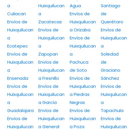
a
Huixquilucan
Agua
Santiago
Culiacan
a
Envíos de
de
Envíos de
Zacatecas
Huixquilucan
Querétaro
Huixquilucan
Envíos de
a Orizaba
Envíos de
a
Huixquilucan
Envíos de
Huixquilucan
Ecatepec
a
Huixquilucan
a
Envíos de
Zapopan
a
Soledad
Huixquilucan
Envíos de
Pachuca
de
a
Huixquilucan
de Soto
Graciano
Ensenada
a Fresnillo
Envíos de
Sánchez
Envíos de
Envíos de
Huixquilucan
Envíos de
Huixquilucan
Huixquilucan
a Piedras
Huixquilucan
a
a García
Negras
a
Guadalajara
Envíos de
Envíos de
Tapachula
Envíos de
Huixquilucan
Huixquilucan
Envíos de
Huixquilucan
a General
a Poza
Huixquilucan