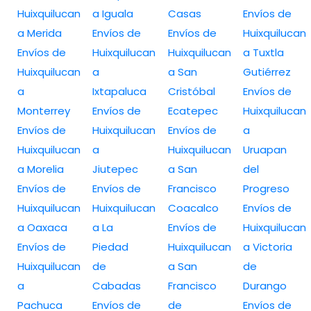
Huixquilucan
a Iguala
Casas
Envíos de
a Merida
Envíos de
Envíos de
Huixquilucan
Envíos de
Huixquilucan
Huixquilucan
a Tuxtla
Huixquilucan
a
a San
Gutiérrez
a
Ixtapaluca
Cristóbal
Envíos de
Monterrey
Envíos de
Ecatepec
Huixquilucan
Envíos de
Huixquilucan
Envíos de
a
Huixquilucan
a
Huixquilucan
Uruapan
a Morelia
Jiutepec
a San
del
Envíos de
Envíos de
Francisco
Progreso
Huixquilucan
Huixquilucan
Coacalco
Envíos de
a Oaxaca
a La
Envíos de
Huixquilucan
Envíos de
Piedad
Huixquilucan
a Victoria
Huixquilucan
de
a San
de
a
Cabadas
Francisco
Durango
Pachuca
Envíos de
de
Envíos de