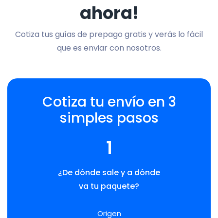
ahora!
Cotiza tus guías de prepago gratis y verás lo fácil
que es enviar con nosotros.
Cotiza tu envío en 3
simples pasos
1
¿De dónde sale y a dónde
va tu paquete?
Origen