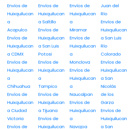
Envíos de
Envíos de
Envíos de
Juan del
Huixquilucan
Huixquilucan
Huixquilucan
Río
a
a Saltillo
a
Envíos de
Acapulco
Envíos de
Miramar
Huixquilucan
Envíos de
Huixquilucan
Envíos de
a San Luis
Huixquilucan
a San Luis
Huixquilucan
Río
a CDMX
Potosi
a
Colorado
Envíos de
Envíos de
Monclova
Envíos de
Huixquilucan
Huixquilucan
Envíos de
Huixquilucan
a
a
Huixquilucan
a San
Chihuahua
Tampico
a
Nicolás
Envíos de
Envíos de
Naucalpan
de los
Huixquilucan
Huixquilucan
Envíos de
Garza
a Ciudad
a Tijuana
Huixquilucan
Envíos de
Victoria
Envíos de
a
Huixquilucan
Envíos de
Huixquilucan
Navojoa
a San