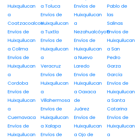
Huixquilucan
a Toluca
Envíos de
Pablo de
a
Envíos de
Huixquilucan
las
Coatzacoalcos
Huixquilucan
a
Salinas
Envíos de
a Tuxtla
Nezahualcóyotl
Envíos de
Huixquilucan
Envíos de
Envíos de
Huixquilucan
a Colima
Huixquilucan
Huixquilucan
a San
Envíos de
a
a Nuevo
Pedro
Huixquilucan
Veracruz
Laredo
Garza
a
Envíos de
Envíos de
García
Cordoba
Huixquilucan
Huixquilucan
Envíos de
Envíos de
a
a Oaxaca
Huixquilucan
Huixquilucan
Villahermosa
de
a Santa
a
Envíos de
Juárez
Catarina
Cuernavaca
Huixquilucan
Envíos de
Envíos de
Envíos de
a Xalapa
Huixquilucan
Huixquilucan
Huixquilucan
Envíos de
a Ojo de
a