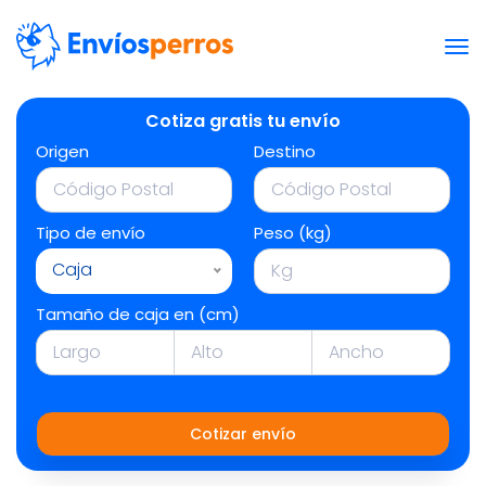
Cotiza gratis tu envío
Origen
Destino
Tipo de envío
Peso (kg)
Caja
Tamaño de caja en (cm)
Cotizar envío