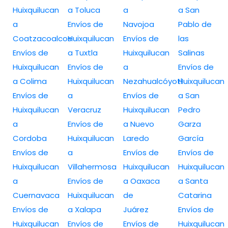
Huixquilucan
a Toluca
a
a San
a
Envíos de
Navojoa
Pablo de
Coatzacoalcos
Huixquilucan
Envíos de
las
Envíos de
a Tuxtla
Huixquilucan
Salinas
Huixquilucan
Envíos de
a
Envíos de
a Colima
Huixquilucan
Nezahualcóyotl
Huixquilucan
Envíos de
a
Envíos de
a San
Huixquilucan
Veracruz
Huixquilucan
Pedro
a
Envíos de
a Nuevo
Garza
Cordoba
Huixquilucan
Laredo
García
Envíos de
a
Envíos de
Envíos de
Huixquilucan
Villahermosa
Huixquilucan
Huixquilucan
a
Envíos de
a Oaxaca
a Santa
Cuernavaca
Huixquilucan
de
Catarina
Envíos de
a Xalapa
Juárez
Envíos de
Huixquilucan
Envíos de
Envíos de
Huixquilucan