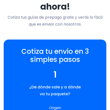
ahora!
Cotiza tus guías de prepago gratis y verás lo fácil
que es enviar con nosotros.
Cotiza tu envío en 3
simples pasos
1
¿De dónde sale y a dónde
va tu paquete?
Origen