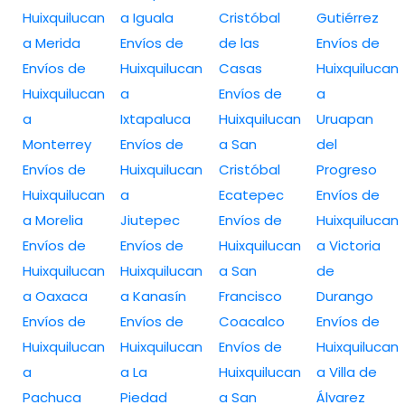
Huixquilucan
a Iguala
Cristóbal
Gutiérrez
a Merida
Envíos de
de las
Envíos de
Envíos de
Huixquilucan
Casas
Huixquilucan
Huixquilucan
a
Envíos de
a
a
Ixtapaluca
Huixquilucan
Uruapan
Monterrey
Envíos de
a San
del
Envíos de
Huixquilucan
Cristóbal
Progreso
Huixquilucan
a
Ecatepec
Envíos de
a Morelia
Jiutepec
Envíos de
Huixquilucan
Envíos de
Envíos de
Huixquilucan
a Victoria
Huixquilucan
Huixquilucan
a San
de
a Oaxaca
a Kanasín
Francisco
Durango
Envíos de
Envíos de
Coacalco
Envíos de
Huixquilucan
Huixquilucan
Envíos de
Huixquilucan
a
a La
Huixquilucan
a Villa de
Pachuca
Piedad
a San
Álvarez