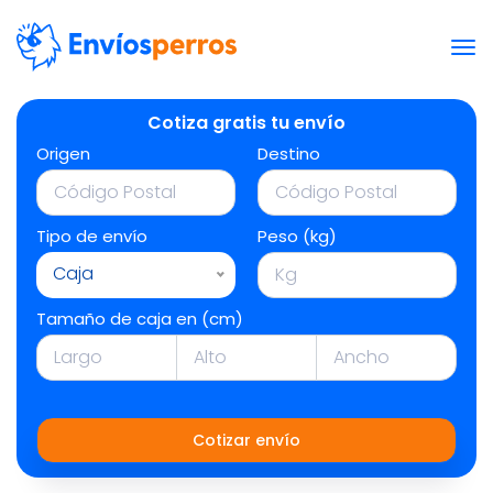
Cotiza gratis tu envío
Origen
Destino
Tipo de envío
Peso (kg)
Caja
Tamaño de caja en (cm)
Cotizar envío