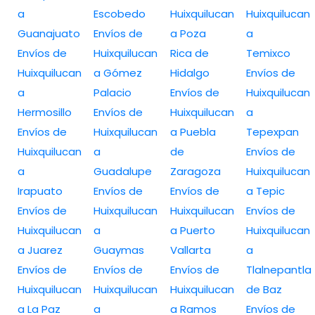
a
Escobedo
Huixquilucan
Huixquilucan
Guanajuato
Envíos de
a Poza
a
Envíos de
Huixquilucan
Rica de
Temixco
Huixquilucan
a Gómez
Hidalgo
Envíos de
a
Palacio
Envíos de
Huixquilucan
Hermosillo
Envíos de
Huixquilucan
a
Envíos de
Huixquilucan
a Puebla
Tepexpan
Huixquilucan
a
de
Envíos de
a
Guadalupe
Zaragoza
Huixquilucan
Irapuato
Envíos de
Envíos de
a Tepic
Envíos de
Huixquilucan
Huixquilucan
Envíos de
Huixquilucan
a
a Puerto
Huixquilucan
a Juarez
Guaymas
Vallarta
a
Envíos de
Envíos de
Envíos de
Tlalnepantla
Huixquilucan
Huixquilucan
Huixquilucan
de Baz
a La Paz
a
a Ramos
Envíos de