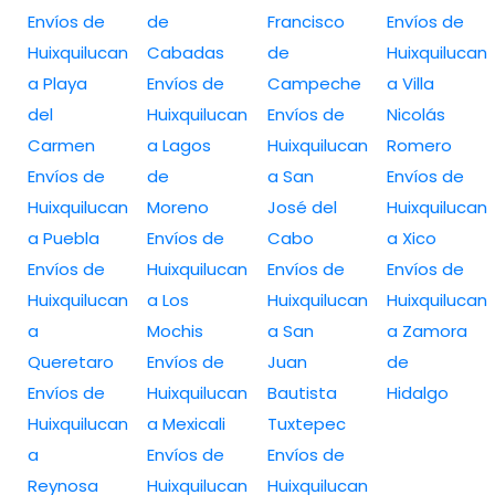
Envíos de
de
Francisco
Envíos de
Huixquilucan
Cabadas
de
Huixquilucan
a Playa
Envíos de
Campeche
a Villa
del
Huixquilucan
Envíos de
Nicolás
Carmen
a Lagos
Huixquilucan
Romero
Envíos de
de
a San
Envíos de
Huixquilucan
Moreno
José del
Huixquilucan
a Puebla
Envíos de
Cabo
a Xico
Envíos de
Huixquilucan
Envíos de
Envíos de
Huixquilucan
a Los
Huixquilucan
Huixquilucan
a
Mochis
a San
a Zamora
Queretaro
Envíos de
Juan
de
Envíos de
Huixquilucan
Bautista
Hidalgo
Huixquilucan
a Mexicali
Tuxtepec
a
Envíos de
Envíos de
Reynosa
Huixquilucan
Huixquilucan