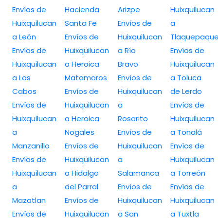
Envíos de
Hacienda
Arizpe
Huixquilucan
Huixquilucan
Santa Fe
Envíos de
a
a León
Envíos de
Huixquilucan
Tlaquepaqu
Envíos de
Huixquilucan
a Río
Envíos de
Huixquilucan
a Heroica
Bravo
Huixquilucan
a Los
Matamoros
Envíos de
a Toluca
Cabos
Envíos de
Huixquilucan
de Lerdo
Envíos de
Huixquilucan
a
Envíos de
Huixquilucan
a Heroica
Rosarito
Huixquilucan
a
Nogales
Envíos de
a Tonalá
Manzanillo
Envíos de
Huixquilucan
Envíos de
Envíos de
Huixquilucan
a
Huixquilucan
Huixquilucan
a Hidalgo
Salamanca
a Torreón
a
del Parral
Envíos de
Envíos de
Mazatlan
Envíos de
Huixquilucan
Huixquilucan
Envíos de
Huixquilucan
a San
a Tuxtla