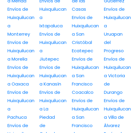
a Merida
Envíos de
de las
Gutiérrez
Envíos de
Huixquilucan
Casas
Envíos de
Huixquilucan
a
Envíos de
Huixquilucan
a
Ixtapaluca
Huixquilucan
a
Monterrey
Envíos de
a San
Uruapan
Envíos de
Huixquilucan
Cristóbal
del
Huixquilucan
a
Ecatepec
Progreso
a Morelia
Jiutepec
Envíos de
Envíos de
Envíos de
Envíos de
Huixquilucan
Huixquilucan
Huixquilucan
Huixquilucan
a San
a Victoria
a Oaxaca
a Kanasín
Francisco
de
Envíos de
Envíos de
Coacalco
Durango
Huixquilucan
Huixquilucan
Envíos de
Envíos de
a
a La
Huixquilucan
Huixquilucan
Pachuca
Piedad
a San
a Villa de
Envíos de
de
Francisco
Álvarez