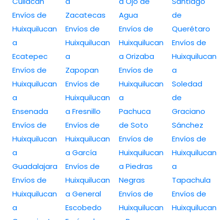
Culiacan
a
a Ojo de
Santiago
Envíos de
Zacatecas
Agua
de
Huixquilucan
Envíos de
Envíos de
Querétaro
a
Huixquilucan
Huixquilucan
Envíos de
Ecatepec
a
a Orizaba
Huixquilucan
Envíos de
Zapopan
Envíos de
a
Huixquilucan
Envíos de
Huixquilucan
Soledad
a
Huixquilucan
a
de
Ensenada
a Fresnillo
Pachuca
Graciano
Envíos de
Envíos de
de Soto
Sánchez
Huixquilucan
Huixquilucan
Envíos de
Envíos de
a
a García
Huixquilucan
Huixquilucan
Guadalajara
Envíos de
a Piedras
a
Envíos de
Huixquilucan
Negras
Tapachula
Huixquilucan
a General
Envíos de
Envíos de
a
Escobedo
Huixquilucan
Huixquilucan