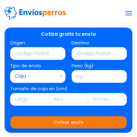
Cotiza gratis tu envío
Origen
Destino
Tipo de envío
Peso (kg)
Caja
Tamaño de caja en (cm)
Cotizar envío