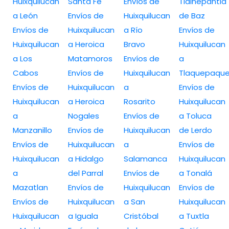
Huixquilucan
Santa Fe
Envíos de
Tlalnepantla
a León
Envíos de
Huixquilucan
de Baz
Envíos de
Huixquilucan
a Río
Envíos de
Huixquilucan
a Heroica
Bravo
Huixquilucan
a Los
Matamoros
Envíos de
a
Cabos
Envíos de
Huixquilucan
Tlaquepaqu
Envíos de
Huixquilucan
a
Envíos de
Huixquilucan
a Heroica
Rosarito
Huixquilucan
a
Nogales
Envíos de
a Toluca
Manzanillo
Envíos de
Huixquilucan
de Lerdo
Envíos de
Huixquilucan
a
Envíos de
Huixquilucan
a Hidalgo
Salamanca
Huixquilucan
a
del Parral
Envíos de
a Tonalá
Mazatlan
Envíos de
Huixquilucan
Envíos de
Envíos de
Huixquilucan
a San
Huixquilucan
Huixquilucan
a Iguala
Cristóbal
a Tuxtla