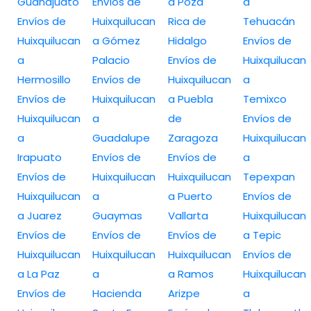
Guanajuato
Envíos de
a Poza
a
Envíos de
Huixquilucan
Rica de
Tehuacán
Huixquilucan
a Gómez
Hidalgo
Envíos de
a
Palacio
Envíos de
Huixquilucan
Hermosillo
Envíos de
Huixquilucan
a
Envíos de
Huixquilucan
a Puebla
Temixco
Huixquilucan
a
de
Envíos de
a
Guadalupe
Zaragoza
Huixquilucan
Irapuato
Envíos de
Envíos de
a
Envíos de
Huixquilucan
Huixquilucan
Tepexpan
Huixquilucan
a
a Puerto
Envíos de
a Juarez
Guaymas
Vallarta
Huixquilucan
Envíos de
Envíos de
Envíos de
a Tepic
Huixquilucan
Huixquilucan
Huixquilucan
Envíos de
a La Paz
a
a Ramos
Huixquilucan
Envíos de
Hacienda
Arizpe
a