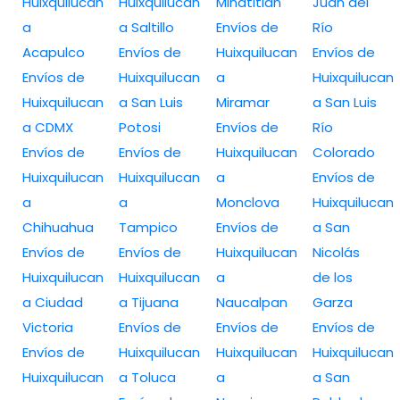
Huixquilucan
Huixquilucan
Minatitlán
Juan del
a
a Saltillo
Envíos de
Río
Acapulco
Envíos de
Huixquilucan
Envíos de
Envíos de
Huixquilucan
a
Huixquilucan
Huixquilucan
a San Luis
Miramar
a San Luis
a CDMX
Potosi
Envíos de
Río
Envíos de
Envíos de
Huixquilucan
Colorado
Huixquilucan
Huixquilucan
a
Envíos de
a
a
Monclova
Huixquilucan
Chihuahua
Tampico
Envíos de
a San
Envíos de
Envíos de
Huixquilucan
Nicolás
Huixquilucan
Huixquilucan
a
de los
a Ciudad
a Tijuana
Naucalpan
Garza
Victoria
Envíos de
Envíos de
Envíos de
Envíos de
Huixquilucan
Huixquilucan
Huixquilucan
Huixquilucan
a Toluca
a
a San