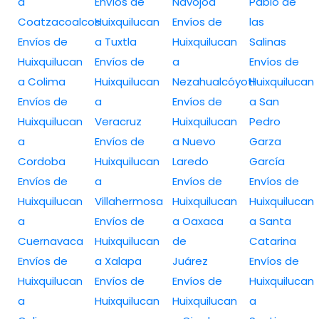
a
Envíos de
Navojoa
Pablo de
Coatzacoalcos
Huixquilucan
Envíos de
las
Envíos de
a Tuxtla
Huixquilucan
Salinas
Huixquilucan
Envíos de
a
Envíos de
a Colima
Huixquilucan
Nezahualcóyotl
Huixquilucan
Envíos de
a
Envíos de
a San
Huixquilucan
Veracruz
Huixquilucan
Pedro
a
Envíos de
a Nuevo
Garza
Cordoba
Huixquilucan
Laredo
García
Envíos de
a
Envíos de
Envíos de
Huixquilucan
Villahermosa
Huixquilucan
Huixquilucan
a
Envíos de
a Oaxaca
a Santa
Cuernavaca
Huixquilucan
de
Catarina
Envíos de
a Xalapa
Juárez
Envíos de
Huixquilucan
Envíos de
Envíos de
Huixquilucan
a
Huixquilucan
Huixquilucan
a