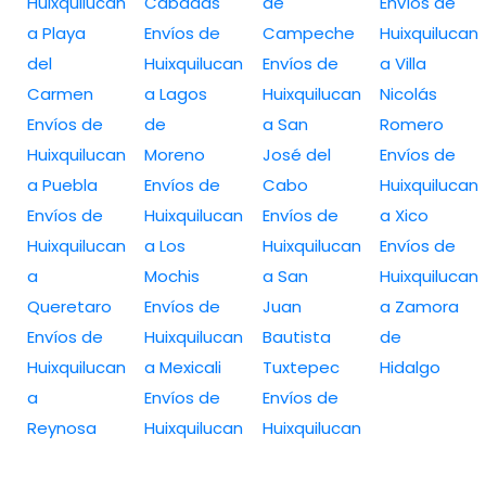
Huixquilucan
Cabadas
de
Envíos de
a Playa
Envíos de
Campeche
Huixquilucan
del
Huixquilucan
Envíos de
a Villa
Carmen
a Lagos
Huixquilucan
Nicolás
Envíos de
de
a San
Romero
Huixquilucan
Moreno
José del
Envíos de
a Puebla
Envíos de
Cabo
Huixquilucan
Envíos de
Huixquilucan
Envíos de
a Xico
Huixquilucan
a Los
Huixquilucan
Envíos de
a
Mochis
a San
Huixquilucan
Queretaro
Envíos de
Juan
a Zamora
Envíos de
Huixquilucan
Bautista
de
Huixquilucan
a Mexicali
Tuxtepec
Hidalgo
a
Envíos de
Envíos de
Reynosa
Huixquilucan
Huixquilucan