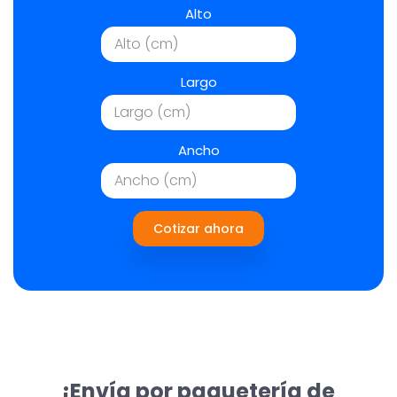
Alto
Largo
Ancho
Cotizar ahora
¡Envía por paquetería de