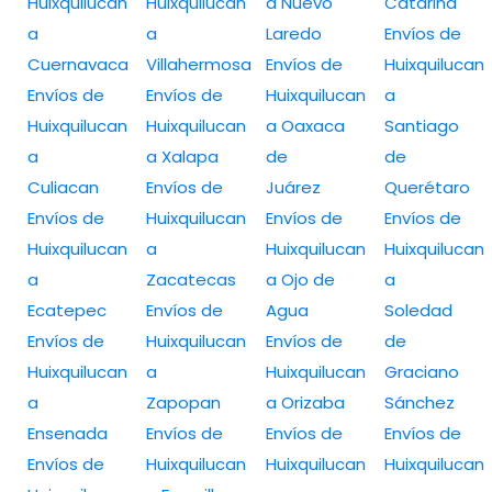
Huixquilucan
Huixquilucan
a Nuevo
Catarina
a
a
Laredo
Envíos de
Cuernavaca
Villahermosa
Envíos de
Huixquilucan
Envíos de
Envíos de
Huixquilucan
a
Huixquilucan
Huixquilucan
a Oaxaca
Santiago
a
a Xalapa
de
de
Culiacan
Envíos de
Juárez
Querétaro
Envíos de
Huixquilucan
Envíos de
Envíos de
Huixquilucan
a
Huixquilucan
Huixquilucan
a
Zacatecas
a Ojo de
a
Ecatepec
Envíos de
Agua
Soledad
Envíos de
Huixquilucan
Envíos de
de
Huixquilucan
a
Huixquilucan
Graciano
a
Zapopan
a Orizaba
Sánchez
Ensenada
Envíos de
Envíos de
Envíos de
Envíos de
Huixquilucan
Huixquilucan
Huixquilucan