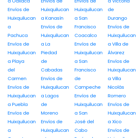
a Oaxaca
Envíos de
Envíos de
a Victoria
Envíos de
Huixquilucan
Huixquilucan
de
Huixquilucan
a Kanasín
a San
Durango
a
Envíos de
Francisco
Envíos de
Pachuca
Huixquilucan
Coacalco
Huixquilucan
Envíos de
a La
Envíos de
a Villa de
Huixquilucan
Piedad
Huixquilucan
Álvarez
a Playa
de
a San
Envíos de
del
Cabadas
Francisco
Huixquilucan
Carmen
Envíos de
de
a Villa
Envíos de
Huixquilucan
Campeche
Nicolás
Huixquilucan
a Lagos
Envíos de
Romero
a Puebla
de
Huixquilucan
Envíos de
Envíos de
Moreno
a San
Huixquilucan
Huixquilucan
Envíos de
José del
a Xico
a
Huixquilucan
Cabo
Envíos de