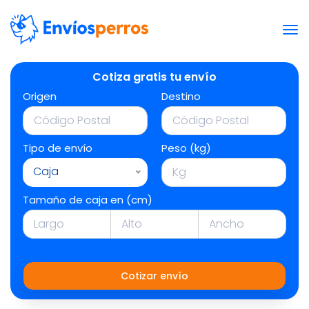
Cotiza gratis tu envío
Origen
Destino
Tipo de envío
Peso (kg)
Caja
Tamaño de caja en (cm)
Cotizar envío