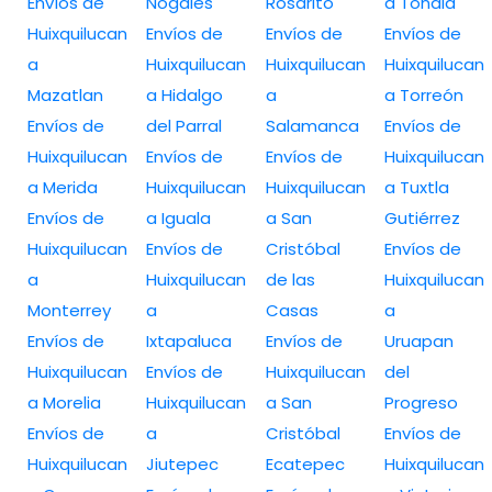
Envíos de
Nogales
Rosarito
a Tonalá
Huixquilucan
Envíos de
Envíos de
Envíos de
a
Huixquilucan
Huixquilucan
Huixquilucan
Mazatlan
a Hidalgo
a
a Torreón
Envíos de
del Parral
Salamanca
Envíos de
Huixquilucan
Envíos de
Envíos de
Huixquilucan
a Merida
Huixquilucan
Huixquilucan
a Tuxtla
Envíos de
a Iguala
a San
Gutiérrez
Huixquilucan
Envíos de
Cristóbal
Envíos de
a
Huixquilucan
de las
Huixquilucan
Monterrey
a
Casas
a
Envíos de
Ixtapaluca
Envíos de
Uruapan
Huixquilucan
Envíos de
Huixquilucan
del
a Morelia
Huixquilucan
a San
Progreso
Envíos de
a
Cristóbal
Envíos de
Huixquilucan
Jiutepec
Ecatepec
Huixquilucan