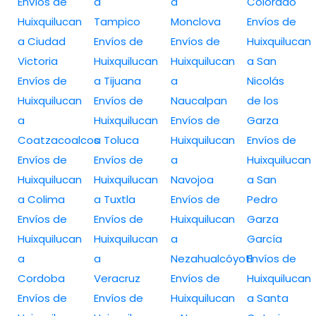
Envíos de
a
a
Colorado
Huixquilucan
Tampico
Monclova
Envíos de
a Ciudad
Envíos de
Envíos de
Huixquilucan
Victoria
Huixquilucan
Huixquilucan
a San
Envíos de
a Tijuana
a
Nicolás
Huixquilucan
Envíos de
Naucalpan
de los
a
Huixquilucan
Envíos de
Garza
Coatzacoalcos
a Toluca
Huixquilucan
Envíos de
Envíos de
Envíos de
a
Huixquilucan
Huixquilucan
Huixquilucan
Navojoa
a San
a Colima
a Tuxtla
Envíos de
Pedro
Envíos de
Envíos de
Huixquilucan
Garza
Huixquilucan
Huixquilucan
a
García
a
a
Nezahualcóyotl
Envíos de
Cordoba
Veracruz
Envíos de
Huixquilucan
Envíos de
Envíos de
Huixquilucan
a Santa