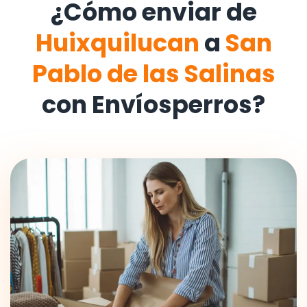
¿Cómo enviar de
Huixquilucan
a
San
Pablo de las Salinas
con Envíosperros?