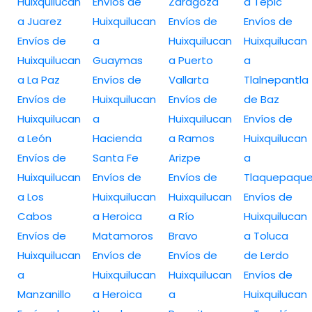
Huixquilucan
Envíos de
Zaragoza
a Tepic
a Juarez
Huixquilucan
Envíos de
Envíos de
Envíos de
a
Huixquilucan
Huixquilucan
Huixquilucan
Guaymas
a Puerto
a
a La Paz
Envíos de
Vallarta
Tlalnepantla
Envíos de
Huixquilucan
Envíos de
de Baz
Huixquilucan
a
Huixquilucan
Envíos de
a León
Hacienda
a Ramos
Huixquilucan
Envíos de
Santa Fe
Arizpe
a
Huixquilucan
Envíos de
Envíos de
Tlaquepaqu
a Los
Huixquilucan
Huixquilucan
Envíos de
Cabos
a Heroica
a Río
Huixquilucan
Envíos de
Matamoros
Bravo
a Toluca
Huixquilucan
Envíos de
Envíos de
de Lerdo
a
Huixquilucan
Huixquilucan
Envíos de
Manzanillo
a Heroica
a
Huixquilucan