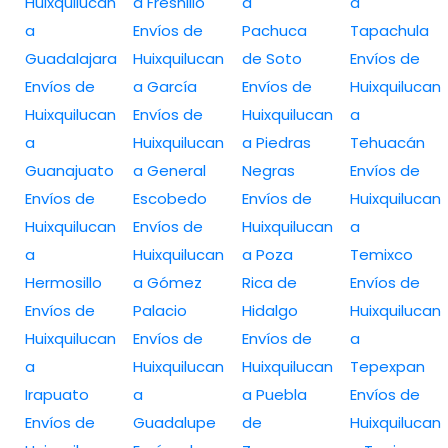
Huixquilucan
a Fresnillo
a
a
a
Envíos de
Pachuca
Tapachula
Guadalajara
Huixquilucan
de Soto
Envíos de
Envíos de
a García
Envíos de
Huixquilucan
Huixquilucan
Envíos de
Huixquilucan
a
a
Huixquilucan
a Piedras
Tehuacán
Guanajuato
a General
Negras
Envíos de
Envíos de
Escobedo
Envíos de
Huixquilucan
Huixquilucan
Envíos de
Huixquilucan
a
a
Huixquilucan
a Poza
Temixco
Hermosillo
a Gómez
Rica de
Envíos de
Envíos de
Palacio
Hidalgo
Huixquilucan
Huixquilucan
Envíos de
Envíos de
a
a
Huixquilucan
Huixquilucan
Tepexpan
Irapuato
a
a Puebla
Envíos de
Envíos de
Guadalupe
de
Huixquilucan