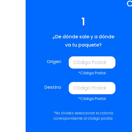
C
1
¿De dónde sale y a dónde
va tu paquete?
Origen
*Código Postal
Destino
*Código Postal
*No olvides seleccionar la colonia
correspondiente al código postal.