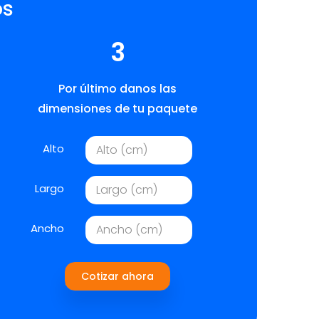
os
3
Por último danos las
dimensiones de tu paquete
Alto
Largo
Ancho
Cotizar ahora