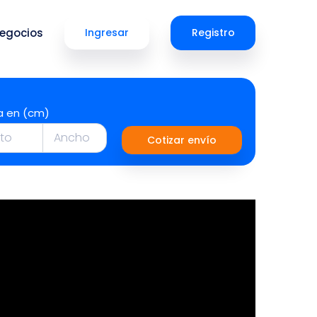
egocios
Ingresar
Registro
a en (cm)
Cotizar envío