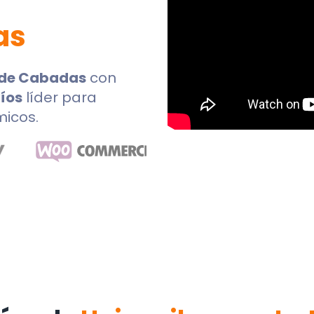
as
 de Cabadas
con
íos
líder para
micos.