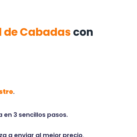
d de Cabadas
con
stro
.
 en 3 sencillos pasos.
za a enviar al mejor precio,