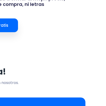
 compra, ni letras
atis
a!
n nosotros.