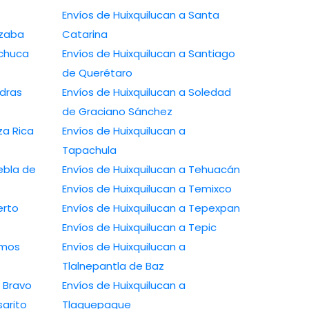
Envíos de Huixquilucan a Santa
izaba
Catarina
achuca
Envíos de Huixquilucan a Santiago
de Querétaro
edras
Envíos de Huixquilucan a Soledad
de Graciano Sánchez
za Rica
Envíos de Huixquilucan a
Tapachula
ebla de
Envíos de Huixquilucan a Tehuacán
Envíos de Huixquilucan a Temixco
erto
Envíos de Huixquilucan a Tepexpan
Envíos de Huixquilucan a Tepic
amos
Envíos de Huixquilucan a
Tlalnepantla de Baz
o Bravo
Envíos de Huixquilucan a
sarito
Tlaquepaque