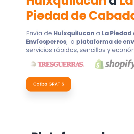
Huixquilucan
a
La
Piedad de Cabad
Envía de
Huixquilucan
a
La Piedad
Envíosperros
, la
plataforma de env
servicios rápidos, sencillos y econó
Cotiza GRATIS