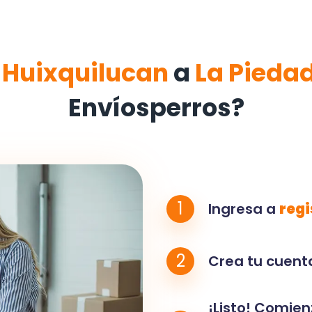
e
Huixquilucan
a
La Pieda
Envíosperros?
1
Ingresa a
regi
2
Crea tu cuenta
¡Listo! Comien