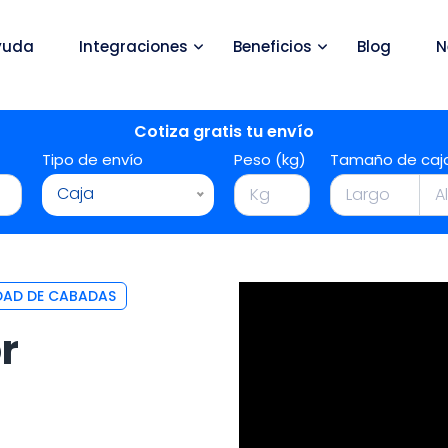
yuda
Integraciones
Beneficios
Blog
N
Cotiza gratis tu envío
Tipo de envío
Peso (kg)
Tamaño de caj
Caja
DAD DE CABADAS
r