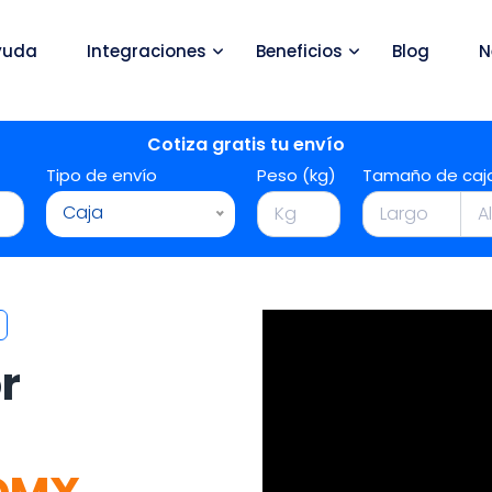
yuda
Integraciones
Beneficios
Blog
N
Cotiza gratis tu envío
Tipo de envío
Peso (kg)
Tamaño de caj
Caja
r