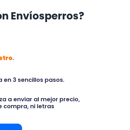
on Envíosperros?
stro
.
 en 3 sencillos pasos.
za a enviar al mejor precio,
 compra, ni letras