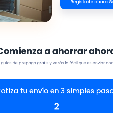
Regístrate ahora Gr
Comienza a ahorrar ahor
 guías de prepago gratis y verás lo fácil que es enviar co
otiza tu envío en 3 simples pas
2