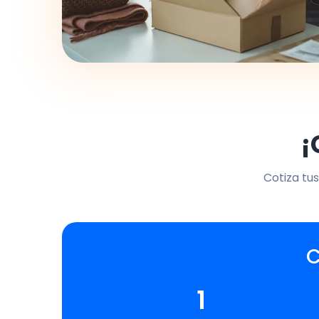
¡
Cotiza tus
C
1