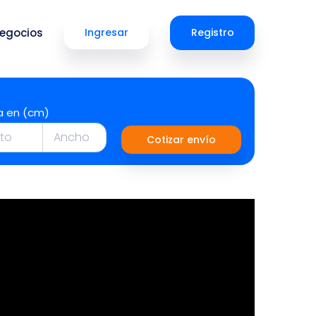
egocios
Ingresar
Registro
a en (cm)
Cotizar envío