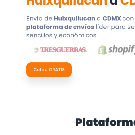
Huixquilucan
a
C
Envía de
Huixquilucan
a
CDMX
co
plataforma de envíos
líder para se
sencillos y económicos.
Cotiza GRATIS
Plataform