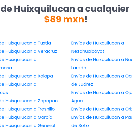
 de Huixquilucan a cualquier
$89 mxn
!
de Huixquilucan a Tuxtla
Envíos de Huixquilucan a
de Huixquilucan a Veracruz
Nezahualcóyotl
de Huixquilucan a
Envíos de Huixquilucan a N
ermosa
Laredo
de Huixquilucan a Xalapa
Envíos de Huixquilucan a O
de Huixquilucan a
de Juárez
cas
Envíos de Huixquilucan a Oj
 de Huixquilucan a Zapopan
Agua
de Huixquilucan a Fresnillo
Envíos de Huixquilucan a Or
de Huixquilucan a García
Envíos de Huixquilucan a P
de Huixquilucan a General
de Soto