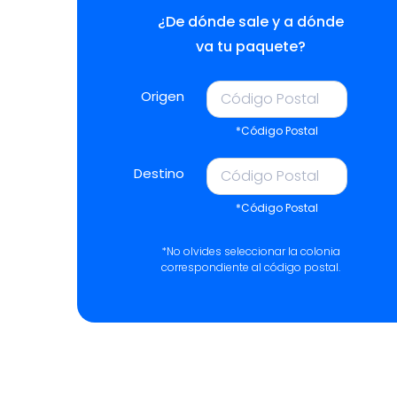
¿De dónde sale y a dónde
va tu paquete?
Origen
*Código Postal
Destino
*Código Postal
*No olvides seleccionar la colonia
correspondiente al código postal.