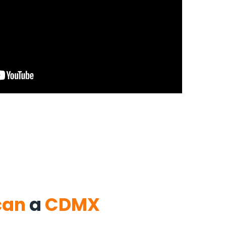
can
a
CDMX