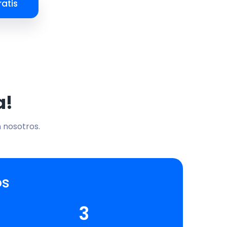
atis
a!
n nosotros.
os
3