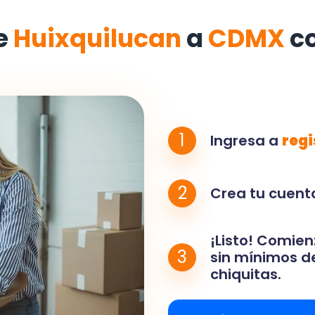
e
Huixquilucan
a
CDMX
c
1
Ingresa a
regi
2
Crea tu cuenta
¡Listo! Comien
3
sin mínimos de
chiquitas.