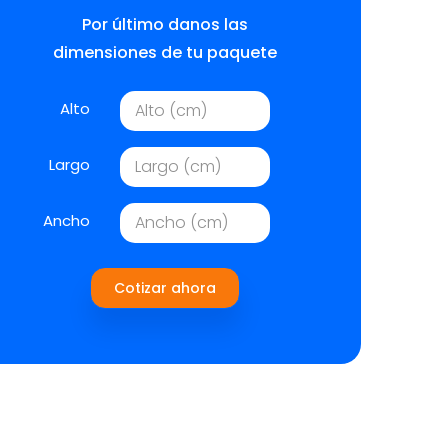
Por último danos las
dimensiones de tu paquete
Alto
Largo
Ancho
Cotizar ahora