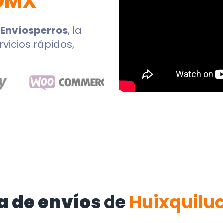
DMX
n
Envíosperros
, la
rvicios rápidos,
a de envíos
de
Huixquilu