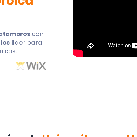
roica
Matamoros
con
íos
líder para
micos.