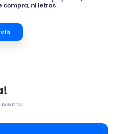
 compra, ni letras
atis
a!
n nosotros.