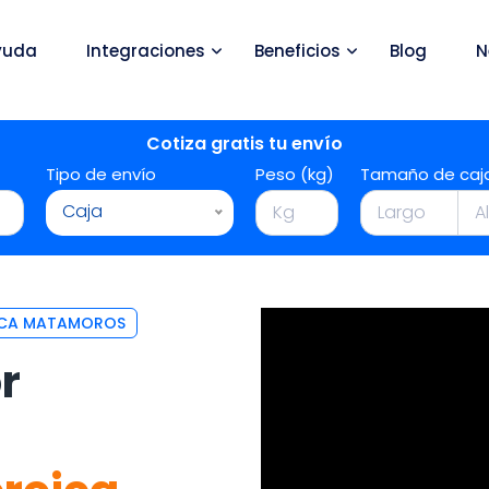
yuda
Integraciones
Beneficios
Blog
N
Cotiza gratis tu envío
Tipo de envío
Peso (kg)
Tamaño de caj
Caja
OICA MATAMOROS
r