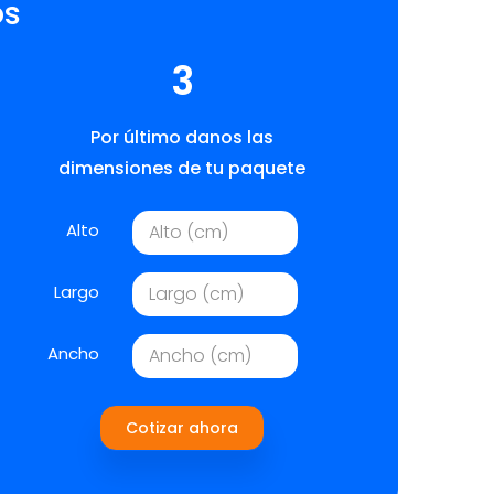
os
3
Por último danos las
dimensiones de tu paquete
Alto
Largo
Ancho
Cotizar ahora