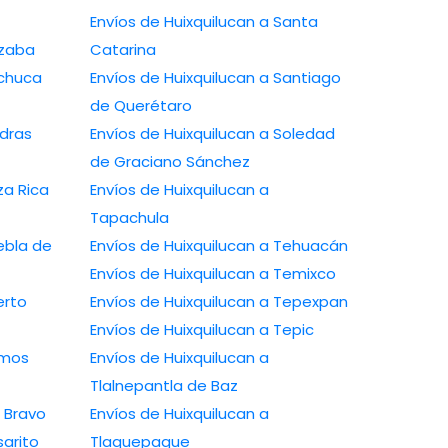
Envíos de Huixquilucan a Santa
izaba
Catarina
achuca
Envíos de Huixquilucan a Santiago
de Querétaro
edras
Envíos de Huixquilucan a Soledad
de Graciano Sánchez
za Rica
Envíos de Huixquilucan a
Tapachula
ebla de
Envíos de Huixquilucan a Tehuacán
Envíos de Huixquilucan a Temixco
erto
Envíos de Huixquilucan a Tepexpan
Envíos de Huixquilucan a Tepic
amos
Envíos de Huixquilucan a
Tlalnepantla de Baz
o Bravo
Envíos de Huixquilucan a
sarito
Tlaquepaque