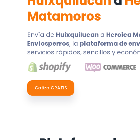
Huixquilucan
a
He
Matamoros
Envía de
Huixquilucan
a
Heroica 
Envíosperros
, la
plataforma de env
servicios rápidos, sencillos y econó
Cotiza GRATIS