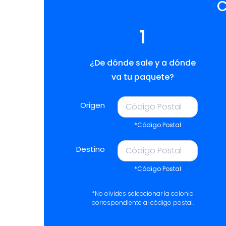
C
1
¿De dónde sale y a dónde
va tu paquete?
Origen
*Código Postal
Destino
*Código Postal
*No olvides seleccionar la colonia
correspondiente al código postal.