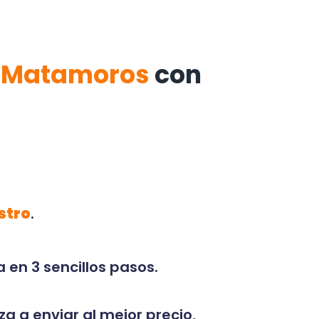
a Matamoros
con
stro
.
 en 3 sencillos pasos.
za a enviar al mejor precio,