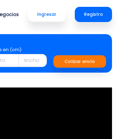
egocios
Ingresar
Registro
a en (cm)
Cotizar envío