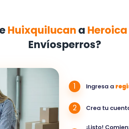
de
Huixquilucan
a
Heroic
Envíosperros?
1
Ingresa a
regi
2
Crea tu cuenta
¡Listo! Comien