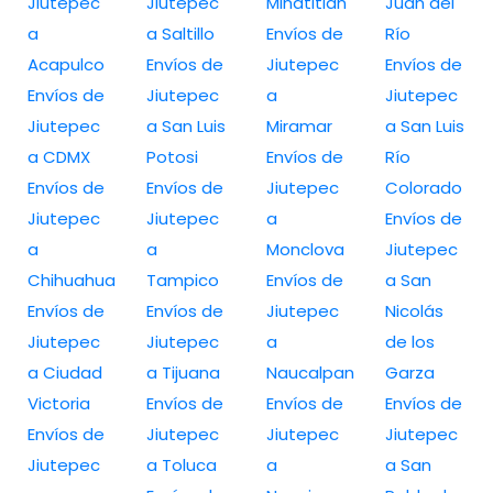
Jiutepec
Jiutepec
Minatitlán
Juan del
a
a Saltillo
Envíos de
Río
Acapulco
Envíos de
Jiutepec
Envíos de
Envíos de
Jiutepec
a
Jiutepec
Jiutepec
a San Luis
Miramar
a San Luis
a CDMX
Potosi
Envíos de
Río
Envíos de
Envíos de
Jiutepec
Colorado
Jiutepec
Jiutepec
a
Envíos de
a
a
Monclova
Jiutepec
Chihuahua
Tampico
Envíos de
a San
Envíos de
Envíos de
Jiutepec
Nicolás
Jiutepec
Jiutepec
a
de los
a Ciudad
a Tijuana
Naucalpan
Garza
Victoria
Envíos de
Envíos de
Envíos de
Envíos de
Jiutepec
Jiutepec
Jiutepec
Jiutepec
a Toluca
a
a San