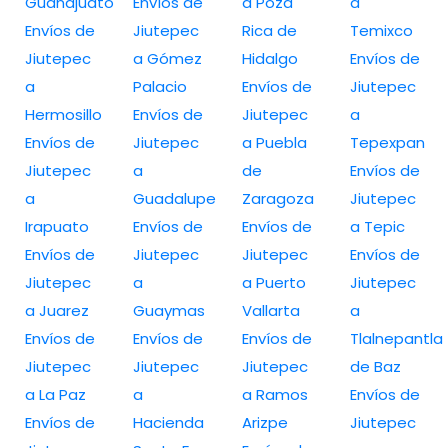
Guanajuato
Envíos de
a Poza
a
Envíos de
Jiutepec
Rica de
Temixco
Jiutepec
a Gómez
Hidalgo
Envíos de
a
Palacio
Envíos de
Jiutepec
Hermosillo
Envíos de
Jiutepec
a
Envíos de
Jiutepec
a Puebla
Tepexpan
Jiutepec
a
de
Envíos de
a
Guadalupe
Zaragoza
Jiutepec
Irapuato
Envíos de
Envíos de
a Tepic
Envíos de
Jiutepec
Jiutepec
Envíos de
Jiutepec
a
a Puerto
Jiutepec
a Juarez
Guaymas
Vallarta
a
Envíos de
Envíos de
Envíos de
Tlalnepantla
Jiutepec
Jiutepec
Jiutepec
de Baz
a La Paz
a
a Ramos
Envíos de
Envíos de
Hacienda
Arizpe
Jiutepec