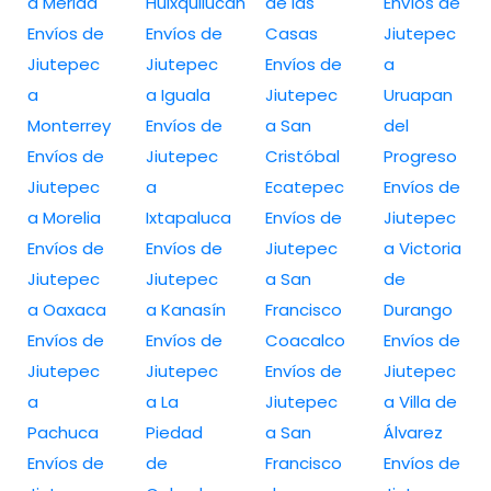
a Merida
Huixquilucan
de las
Envíos de
Envíos de
Envíos de
Casas
Jiutepec
Jiutepec
Jiutepec
Envíos de
a
a
a Iguala
Jiutepec
Uruapan
Monterrey
Envíos de
a San
del
Envíos de
Jiutepec
Cristóbal
Progreso
Jiutepec
a
Ecatepec
Envíos de
a Morelia
Ixtapaluca
Envíos de
Jiutepec
Envíos de
Envíos de
Jiutepec
a Victoria
Jiutepec
Jiutepec
a San
de
a Oaxaca
a Kanasín
Francisco
Durango
Envíos de
Envíos de
Coacalco
Envíos de
Jiutepec
Jiutepec
Envíos de
Jiutepec
a
a La
Jiutepec
a Villa de
Pachuca
Piedad
a San
Álvarez
Envíos de
de
Francisco
Envíos de