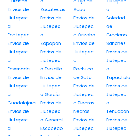
Culiacan
a
a Ojo de
Jiutepec
Envíos de
Zacatecas
Agua
a
Jiutepec
Envíos de
Envíos de
Soledad
a
Jiutepec
Jiutepec
de
Ecatepec
a
a Orizaba
Graciano
Envíos de
Zapopan
Envíos de
Sánchez
Jiutepec
Envíos de
Jiutepec
Envíos de
a
Jiutepec
a
Jiutepec
Ensenada
a Fresnillo
Pachuca
a
Envíos de
Envíos de
de Soto
Tapachula
Jiutepec
Jiutepec
Envíos de
Envíos de
a
a García
Jiutepec
Jiutepec
Guadalajara
Envíos de
a Piedras
a
Envíos de
Jiutepec
Negras
Tehuacán
Jiutepec
a General
Envíos de
Envíos de
a
Escobedo
Jiutepec
Jiutepec