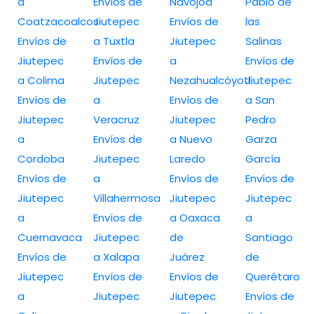
a
Envíos de
Navojoa
Pablo de
Coatzacoalcos
Jiutepec
Envíos de
las
Envíos de
a Tuxtla
Jiutepec
Salinas
Jiutepec
Envíos de
a
Envíos de
a Colima
Jiutepec
Nezahualcóyotl
Jiutepec
Envíos de
a
Envíos de
a San
Jiutepec
Veracruz
Jiutepec
Pedro
a
Envíos de
a Nuevo
Garza
Cordoba
Jiutepec
Laredo
García
Envíos de
a
Envíos de
Envíos de
Jiutepec
Villahermosa
Jiutepec
Jiutepec
a
Envíos de
a Oaxaca
a
Cuernavaca
Jiutepec
de
Santiago
Envíos de
a Xalapa
Juárez
de
Jiutepec
Envíos de
Envíos de
Querétaro
a
Jiutepec
Jiutepec
Envíos de