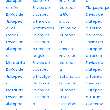
Jiutepec
Santa Fe
Envíos de
a
a León
Envíos de
Jiutepec
Tlaquepaqu
Envíos de
Jiutepec
a Río
Envíos de
Jiutepec
a Heroica
Bravo
Jiutepec
a Los
Matamoros
Envíos de
a Toluca
Cabos
Envíos de
Jiutepec
de Lerdo
Envíos de
Jiutepec
a
Envíos de
Jiutepec
a Heroica
Rosarito
Jiutepec
a
Nogales
Envíos de
a Tonalá
Manzanillo
Envíos de
Jiutepec
Envíos de
Envíos de
Jiutepec
a
Jiutepec
Jiutepec
a Hidalgo
Salamanca
a Torreón
a
del Parral
Envíos de
Envíos de
Mazatlan
Envíos de
Jiutepec
Jiutepec
Envíos de
Jiutepec
a San
a Tuxtla
Jiutepec
a
Cristóbal
Gutiérrez