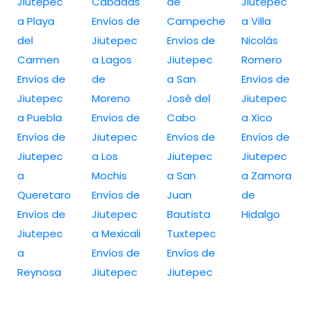
Jiutepec
Cabadas
de
Jiutepec
a Playa
Envíos de
Campeche
a Villa
del
Jiutepec
Envíos de
Nicolás
Carmen
a Lagos
Jiutepec
Romero
Envíos de
de
a San
Envíos de
Jiutepec
Moreno
José del
Jiutepec
a Puebla
Envíos de
Cabo
a Xico
Envíos de
Jiutepec
Envíos de
Envíos de
Jiutepec
a Los
Jiutepec
Jiutepec
a
Mochis
a San
a Zamora
Queretaro
Envíos de
Juan
de
Envíos de
Jiutepec
Bautista
Hidalgo
Jiutepec
a Mexicali
Tuxtepec
a
Envíos de
Envíos de
Reynosa
Jiutepec
Jiutepec