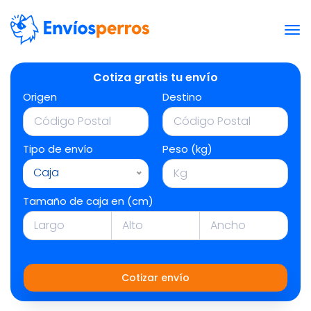
Cotiza gratis tu envío
Origen
Destino
Tipo de envío
Peso (kg)
Caja
Tamaño de caja en (cm)
Cotizar envío