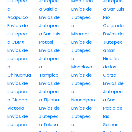
Jiutepec
Jiutepec
Minatitlán
Jiutepec
a
a Saltillo
Envíos de
a San Luis
Acapulco
Envíos de
Jiutepec
Río
Envíos de
Jiutepec
a
Colorado
Jiutepec
a San Luis
Miramar
Envíos de
a CDMX
Potosi
Envíos de
Jiutepec
Envíos de
Envíos de
Jiutepec
a San
Jiutepec
Jiutepec
a
Nicolás
a
a
Monclova
de los
Chihuahua
Tampico
Envíos de
Garza
Envíos de
Envíos de
Jiutepec
Envíos de
Jiutepec
Jiutepec
a
Jiutepec
a Ciudad
a Tijuana
Naucalpan
a San
Victoria
Envíos de
Envíos de
Pablo de
Envíos de
Jiutepec
Jiutepec
las
Jiutepec
a Toluca
a
Salinas