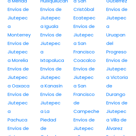
a Merida
Huixquilucan
a San
Gutiérrez
Envíos de
Envíos de
Cristóbal
Envíos de
Jiutepec
Jiutepec
Ecatepec
Jiutepec
a
a Iguala
Envíos de
a
Monterrey
Envíos de
Jiutepec
Uruapan
Envíos de
Jiutepec
a San
del
Jiutepec
a
Francisco
Progreso
a Morelia
Ixtapaluca
Coacalco
Envíos de
Envíos de
Envíos de
Envíos de
Jiutepec
Jiutepec
Jiutepec
Jiutepec
a Victoria
a Oaxaca
a Kanasín
a San
de
Envíos de
Envíos de
Francisco
Durango
Jiutepec
Jiutepec
de
Envíos de
a
a La
Campeche
Jiutepec
Pachuca
Piedad
Envíos de
a Villa de
Envíos de
de
Jiutepec
Álvarez