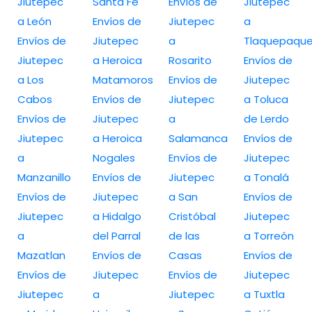
Jiutepec
Santa Fe
Envíos de
Jiutepec
a León
Envíos de
Jiutepec
a
Envíos de
Jiutepec
a
Tlaquepaqu
Jiutepec
a Heroica
Rosarito
Envíos de
a Los
Matamoros
Envíos de
Jiutepec
Cabos
Envíos de
Jiutepec
a Toluca
Envíos de
Jiutepec
a
de Lerdo
Jiutepec
a Heroica
Salamanca
Envíos de
a
Nogales
Envíos de
Jiutepec
Manzanillo
Envíos de
Jiutepec
a Tonalá
Envíos de
Jiutepec
a San
Envíos de
Jiutepec
a Hidalgo
Cristóbal
Jiutepec
a
del Parral
de las
a Torreón
Mazatlan
Envíos de
Casas
Envíos de
Envíos de
Jiutepec
Envíos de
Jiutepec
Jiutepec
a
Jiutepec
a Tuxtla