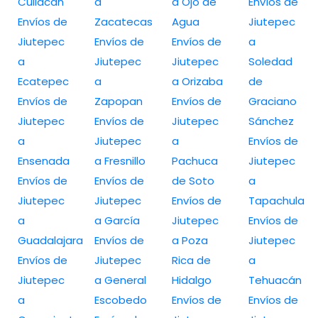
Culiacan
a
a Ojo de
Envíos de
Envíos de
Zacatecas
Agua
Jiutepec
Jiutepec
Envíos de
Envíos de
a
a
Jiutepec
Jiutepec
Soledad
Ecatepec
a
a Orizaba
de
Envíos de
Zapopan
Envíos de
Graciano
Jiutepec
Envíos de
Jiutepec
Sánchez
a
Jiutepec
a
Envíos de
Ensenada
a Fresnillo
Pachuca
Jiutepec
Envíos de
Envíos de
de Soto
a
Jiutepec
Jiutepec
Envíos de
Tapachula
a
a García
Jiutepec
Envíos de
Guadalajara
Envíos de
a Poza
Jiutepec
Envíos de
Jiutepec
Rica de
a
Jiutepec
a General
Hidalgo
Tehuacán
a
Escobedo
Envíos de
Envíos de