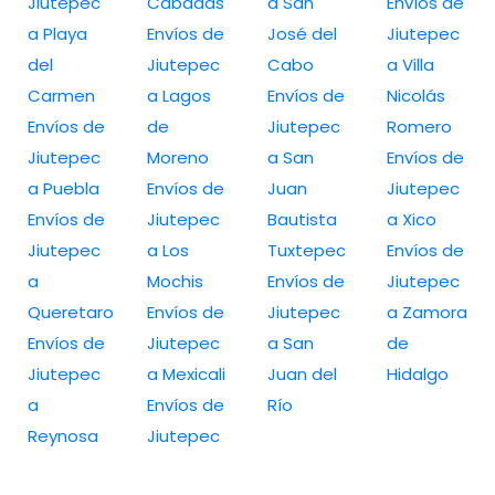
Jiutepec
Cabadas
a San
Envíos de
a Playa
Envíos de
José del
Jiutepec
del
Jiutepec
Cabo
a Villa
Carmen
a Lagos
Envíos de
Nicolás
Envíos de
de
Jiutepec
Romero
Jiutepec
Moreno
a San
Envíos de
a Puebla
Envíos de
Juan
Jiutepec
Envíos de
Jiutepec
Bautista
a Xico
Jiutepec
a Los
Tuxtepec
Envíos de
a
Mochis
Envíos de
Jiutepec
Queretaro
Envíos de
Jiutepec
a Zamora
Envíos de
Jiutepec
a San
de
Jiutepec
a Mexicali
Juan del
Hidalgo
a
Envíos de
Río
Reynosa
Jiutepec