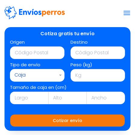
Cotiza gratis tu envío
Origen
Destino
Tipo de envío
Peso (kg)
Caja
Tamaño de caja en (cm)
Cotizar envío