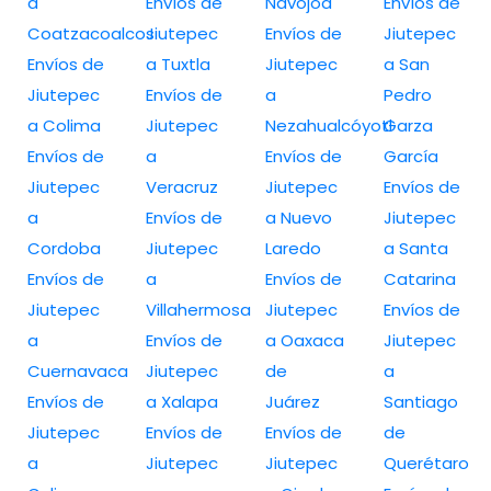
a
Envíos de
Navojoa
Envíos de
Coatzacoalcos
Jiutepec
Envíos de
Jiutepec
Envíos de
a Tuxtla
Jiutepec
a San
Jiutepec
Envíos de
a
Pedro
a Colima
Jiutepec
Nezahualcóyotl
Garza
Envíos de
a
Envíos de
García
Jiutepec
Veracruz
Jiutepec
Envíos de
a
Envíos de
a Nuevo
Jiutepec
Cordoba
Jiutepec
Laredo
a Santa
Envíos de
a
Envíos de
Catarina
Jiutepec
Villahermosa
Jiutepec
Envíos de
a
Envíos de
a Oaxaca
Jiutepec
Cuernavaca
Jiutepec
de
a
Envíos de
a Xalapa
Juárez
Santiago
Jiutepec
Envíos de
Envíos de
de
a
Jiutepec
Jiutepec
Querétaro