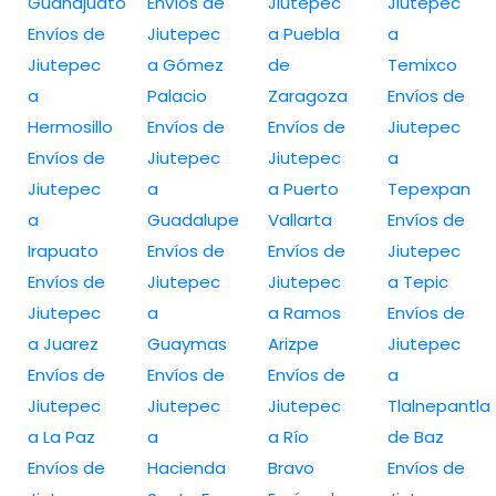
Guanajuato
Envíos de
Jiutepec
Jiutepec
Envíos de
Jiutepec
a Puebla
a
Jiutepec
a Gómez
de
Temixco
a
Palacio
Zaragoza
Envíos de
Hermosillo
Envíos de
Envíos de
Jiutepec
Envíos de
Jiutepec
Jiutepec
a
Jiutepec
a
a Puerto
Tepexpan
a
Guadalupe
Vallarta
Envíos de
Irapuato
Envíos de
Envíos de
Jiutepec
Envíos de
Jiutepec
Jiutepec
a Tepic
Jiutepec
a
a Ramos
Envíos de
a Juarez
Guaymas
Arizpe
Jiutepec
Envíos de
Envíos de
Envíos de
a
Jiutepec
Jiutepec
Jiutepec
Tlalnepantla
a La Paz
a
a Río
de Baz
Envíos de
Hacienda
Bravo
Envíos de