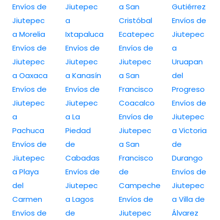
Envíos de
Jiutepec
a San
Gutiérrez
Jiutepec
a
Cristóbal
Envíos de
a Morelia
Ixtapaluca
Ecatepec
Jiutepec
Envíos de
Envíos de
Envíos de
a
Jiutepec
Jiutepec
Jiutepec
Uruapan
a Oaxaca
a Kanasín
a San
del
Envíos de
Envíos de
Francisco
Progreso
Jiutepec
Jiutepec
Coacalco
Envíos de
a
a La
Envíos de
Jiutepec
Pachuca
Piedad
Jiutepec
a Victoria
Envíos de
de
a San
de
Jiutepec
Cabadas
Francisco
Durango
a Playa
Envíos de
de
Envíos de
del
Jiutepec
Campeche
Jiutepec
Carmen
a Lagos
Envíos de
a Villa de
Envíos de
de
Jiutepec
Álvarez