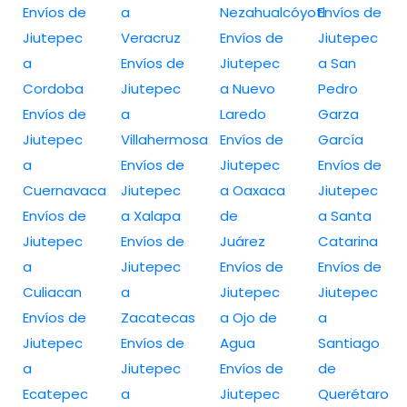
Envíos de
a
Nezahualcóyotl
Envíos de
Jiutepec
Veracruz
Envíos de
Jiutepec
a
Envíos de
Jiutepec
a San
Cordoba
Jiutepec
a Nuevo
Pedro
Envíos de
a
Laredo
Garza
Jiutepec
Villahermosa
Envíos de
García
a
Envíos de
Jiutepec
Envíos de
Cuernavaca
Jiutepec
a Oaxaca
Jiutepec
Envíos de
a Xalapa
de
a Santa
Jiutepec
Envíos de
Juárez
Catarina
a
Jiutepec
Envíos de
Envíos de
Culiacan
a
Jiutepec
Jiutepec
Envíos de
Zacatecas
a Ojo de
a
Jiutepec
Envíos de
Agua
Santiago
a
Jiutepec
Envíos de
de
Ecatepec
a
Jiutepec
Querétaro