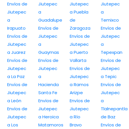
Envíos de
Jiutepec
Jiutepec
Jiutepec
Jiutepec
a
a Puebla
a
a
Guadalupe
de
Temixco
Irapuato
Envíos de
Zaragoza
Envíos de
Envíos de
Jiutepec
Envíos de
Jiutepec
Jiutepec
a
Jiutepec
a
a Juarez
Guaymas
a Puerto
Tepexpan
Envíos de
Envíos de
Vallarta
Envíos de
Jiutepec
Jiutepec
Envíos de
Jiutepec
a La Paz
a
Jiutepec
a Tepic
Envíos de
Hacienda
a Ramos
Envíos de
Jiutepec
Santa Fe
Arizpe
Jiutepec
a León
Envíos de
Envíos de
a
Envíos de
Jiutepec
Jiutepec
Tlalnepantla
Jiutepec
a Heroica
a Río
de Baz
a Los
Matamoros
Bravo
Envíos de