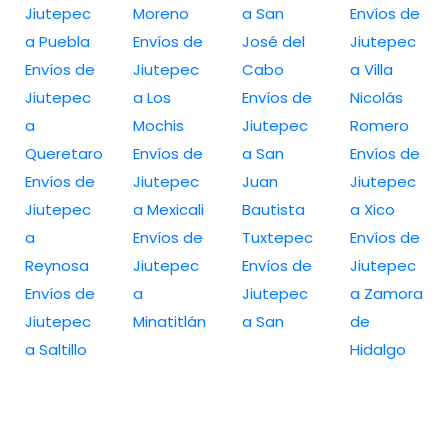
Jiutepec
Moreno
a San
Envíos de
a Puebla
Envíos de
José del
Jiutepec
Envíos de
Jiutepec
Cabo
a Villa
Jiutepec
a Los
Envíos de
Nicolás
a
Mochis
Jiutepec
Romero
Queretaro
Envíos de
a San
Envíos de
Envíos de
Jiutepec
Juan
Jiutepec
Jiutepec
a Mexicali
Bautista
a Xico
a
Envíos de
Tuxtepec
Envíos de
Reynosa
Jiutepec
Envíos de
Jiutepec
Envíos de
a
Jiutepec
a Zamora
Jiutepec
Minatitlán
a San
de
a Saltillo
Hidalgo