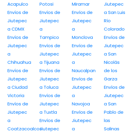
Acapulco
Potosi
Miramar
Jiutepec
Envíos de
Envíos de
Envíos de
a San Luis
Jiutepec
Jiutepec
Jiutepec
Río
a CDMX
a
a
Colorado
Envíos de
Tampico
Monclova
Envíos de
Jiutepec
Envíos de
Envíos de
Jiutepec
a
Jiutepec
Jiutepec
a San
Chihuahua
a Tijuana
a
Nicolás
Envíos de
Envíos de
Naucalpan
de los
Jiutepec
Jiutepec
Envíos de
Garza
a Ciudad
a Toluca
Jiutepec
Envíos de
Victoria
Envíos de
a
Jiutepec
Envíos de
Jiutepec
Navojoa
a San
Jiutepec
a Tuxtla
Envíos de
Pablo de
a
Envíos de
Jiutepec
las
Coatzacoalcos
Jiutepec
a
Salinas