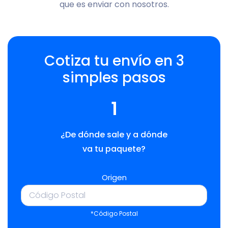
que es enviar con nosotros.
Cotiza tu envío en 3
simples pasos
1
¿De dónde sale y a dónde
va tu paquete?
Origen
*Código Postal