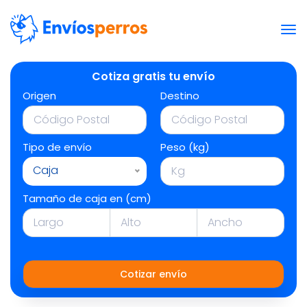
Cotiza gratis tu envío
Origen
Destino
Tipo de envío
Peso (kg)
Caja
Tamaño de caja en (cm)
Cotizar envío