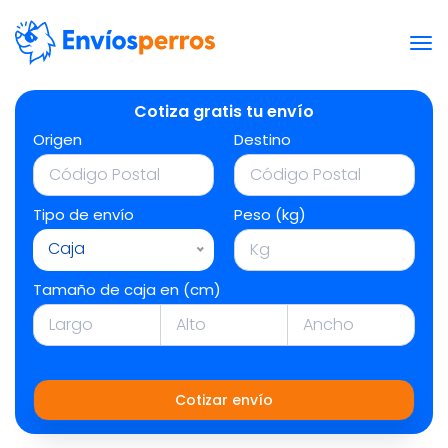
Cotiza gratis tu envío
Origen
Destino
Tipo de envío
Peso (kg)
Caja
Tamaño de caja en (cm)
Cotizar envío