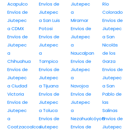
Acapulco
Envíos de
Jiutepec
Río
Envíos de
Jiutepec
a
Colorado
Jiutepec
a San Luis
Miramar
Envíos de
a CDMX
Potosi
Envíos de
Jiutepec
Envíos de
Envíos de
Jiutepec
a San
Jiutepec
Jiutepec
a
Nicolás
a
a
Naucalpan
de los
Chihuahua
Tampico
Envíos de
Garza
Envíos de
Envíos de
Jiutepec
Envíos de
Jiutepec
Jiutepec
a
Jiutepec
a Ciudad
a Tijuana
Navojoa
a San
Victoria
Envíos de
Envíos de
Pablo de
Envíos de
Jiutepec
Jiutepec
las
Jiutepec
a Toluca
a
Salinas
a
Envíos de
Nezahualcóyotl
Envíos de
Coatzacoalcos
Jiutepec
Envíos de
Jiutepec