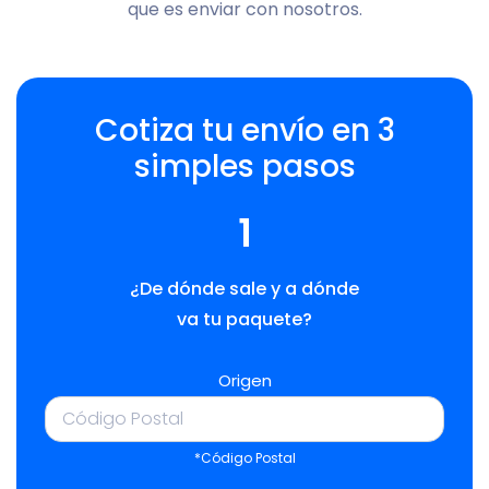
que es enviar con nosotros.
Cotiza tu envío en 3
simples pasos
1
¿De dónde sale y a dónde
va tu paquete?
Origen
*Código Postal