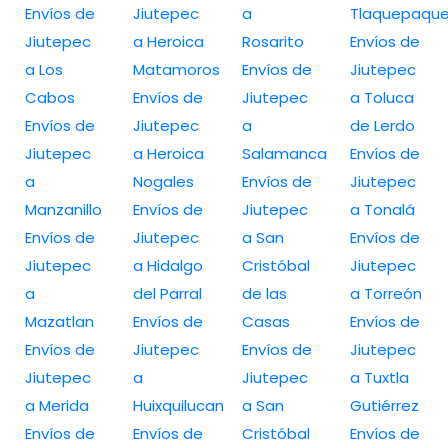
Envíos de
Jiutepec
a
Tlaquepaqu
Jiutepec
a Heroica
Rosarito
Envíos de
a Los
Matamoros
Envíos de
Jiutepec
Cabos
Envíos de
Jiutepec
a Toluca
Envíos de
Jiutepec
a
de Lerdo
Jiutepec
a Heroica
Salamanca
Envíos de
a
Nogales
Envíos de
Jiutepec
Manzanillo
Envíos de
Jiutepec
a Tonalá
Envíos de
Jiutepec
a San
Envíos de
Jiutepec
a Hidalgo
Cristóbal
Jiutepec
a
del Parral
de las
a Torreón
Mazatlan
Envíos de
Casas
Envíos de
Envíos de
Jiutepec
Envíos de
Jiutepec
Jiutepec
a
Jiutepec
a Tuxtla
a Merida
Huixquilucan
a San
Gutiérrez
Envíos de
Envíos de
Cristóbal
Envíos de