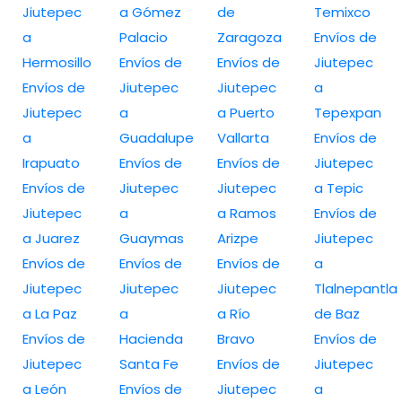
Jiutepec
a Gómez
de
Temixco
a
Palacio
Zaragoza
Envíos de
Hermosillo
Envíos de
Envíos de
Jiutepec
Envíos de
Jiutepec
Jiutepec
a
Jiutepec
a
a Puerto
Tepexpan
a
Guadalupe
Vallarta
Envíos de
Irapuato
Envíos de
Envíos de
Jiutepec
Envíos de
Jiutepec
Jiutepec
a Tepic
Jiutepec
a
a Ramos
Envíos de
a Juarez
Guaymas
Arizpe
Jiutepec
Envíos de
Envíos de
Envíos de
a
Jiutepec
Jiutepec
Jiutepec
Tlalnepantla
a La Paz
a
a Río
de Baz
Envíos de
Hacienda
Bravo
Envíos de
Jiutepec
Santa Fe
Envíos de
Jiutepec
a León
Envíos de
Jiutepec
a