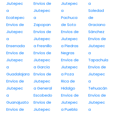
Jiutepec
Envíos de
Jiutepec
a
a
Jiutepec
a
Soledad
Ecatepec
a
Pachuca
de
Envíos de
Zapopan
de Soto
Graciano
Jiutepec
Envíos de
Envíos de
Sánchez
a
Jiutepec
Jiutepec
Envíos de
Ensenada
a Fresnillo
a Piedras
Jiutepec
Envíos de
Envíos de
Negras
a
Jiutepec
Jiutepec
Envíos de
Tapachula
a
a García
Jiutepec
Envíos de
Guadalajara
Envíos de
a Poza
Jiutepec
Envíos de
Jiutepec
Rica de
a
Jiutepec
a General
Hidalgo
Tehuacán
a
Escobedo
Envíos de
Envíos de
Guanajuato
Envíos de
Jiutepec
Jiutepec
Envíos de
Jiutepec
a Puebla
a