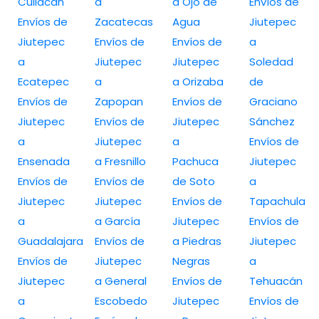
Culiacan
a
a Ojo de
Envíos de
Envíos de
Zacatecas
Agua
Jiutepec
Jiutepec
Envíos de
Envíos de
a
a
Jiutepec
Jiutepec
Soledad
Ecatepec
a
a Orizaba
de
Envíos de
Zapopan
Envíos de
Graciano
Jiutepec
Envíos de
Jiutepec
Sánchez
a
Jiutepec
a
Envíos de
Ensenada
a Fresnillo
Pachuca
Jiutepec
Envíos de
Envíos de
de Soto
a
Jiutepec
Jiutepec
Envíos de
Tapachula
a
a García
Jiutepec
Envíos de
Guadalajara
Envíos de
a Piedras
Jiutepec
Envíos de
Jiutepec
Negras
a
Jiutepec
a General
Envíos de
Tehuacán
a
Escobedo
Jiutepec
Envíos de