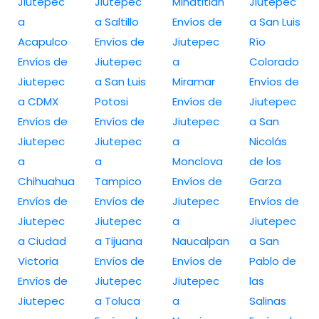
Jiutepec
Jiutepec
Minatitlán
Jiutepec
a
a Saltillo
Envíos de
a San Luis
Acapulco
Envíos de
Jiutepec
Río
Envíos de
Jiutepec
a
Colorado
Jiutepec
a San Luis
Miramar
Envíos de
a CDMX
Potosi
Envíos de
Jiutepec
Envíos de
Envíos de
Jiutepec
a San
Jiutepec
Jiutepec
a
Nicolás
a
a
Monclova
de los
Chihuahua
Tampico
Envíos de
Garza
Envíos de
Envíos de
Jiutepec
Envíos de
Jiutepec
Jiutepec
a
Jiutepec
a Ciudad
a Tijuana
Naucalpan
a San
Victoria
Envíos de
Envíos de
Pablo de
Envíos de
Jiutepec
Jiutepec
las
Jiutepec
a Toluca
a
Salinas