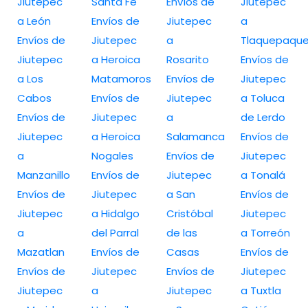
Jiutepec
Santa Fe
Envíos de
Jiutepec
a León
Envíos de
Jiutepec
a
Envíos de
Jiutepec
a
Tlaquepaqu
Jiutepec
a Heroica
Rosarito
Envíos de
a Los
Matamoros
Envíos de
Jiutepec
Cabos
Envíos de
Jiutepec
a Toluca
Envíos de
Jiutepec
a
de Lerdo
Jiutepec
a Heroica
Salamanca
Envíos de
a
Nogales
Envíos de
Jiutepec
Manzanillo
Envíos de
Jiutepec
a Tonalá
Envíos de
Jiutepec
a San
Envíos de
Jiutepec
a Hidalgo
Cristóbal
Jiutepec
a
del Parral
de las
a Torreón
Mazatlan
Envíos de
Casas
Envíos de
Envíos de
Jiutepec
Envíos de
Jiutepec
Jiutepec
a
Jiutepec
a Tuxtla