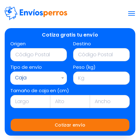
Cotiza gratis tu envío
Origen
Destino
Tipo de envío
Peso (kg)
Caja
Tamaño de caja en (cm)
Cotizar envío