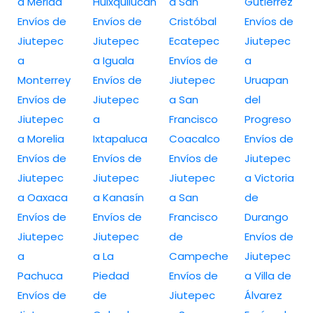
a Merida
Huixquilucan
a San
Gutiérrez
Envíos de
Envíos de
Cristóbal
Envíos de
Jiutepec
Jiutepec
Ecatepec
Jiutepec
a
a Iguala
Envíos de
a
Monterrey
Envíos de
Jiutepec
Uruapan
Envíos de
Jiutepec
a San
del
Jiutepec
a
Francisco
Progreso
a Morelia
Ixtapaluca
Coacalco
Envíos de
Envíos de
Envíos de
Envíos de
Jiutepec
Jiutepec
Jiutepec
Jiutepec
a Victoria
a Oaxaca
a Kanasín
a San
de
Envíos de
Envíos de
Francisco
Durango
Jiutepec
Jiutepec
de
Envíos de
a
a La
Campeche
Jiutepec
Pachuca
Piedad
Envíos de
a Villa de
Envíos de
de
Jiutepec
Álvarez