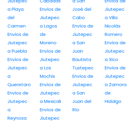
Jiutepec
Cabadas
a San
Envíos de
a Playa
Envíos de
José del
Jiutepec
del
Jiutepec
Cabo
a Villa
Carmen
a Lagos
Envíos de
Nicolás
Envíos de
de
Jiutepec
Romero
Jiutepec
Moreno
a San
Envíos de
a Puebla
Envíos de
Juan
Jiutepec
Envíos de
Jiutepec
Bautista
a Xico
Jiutepec
a Los
Tuxtepec
Envíos de
a
Mochis
Envíos de
Jiutepec
Queretaro
Envíos de
Jiutepec
a Zamora
Envíos de
Jiutepec
a San
de
Jiutepec
a Mexicali
Juan del
Hidalgo
a
Envíos de
Río
Reynosa
Jiutepec