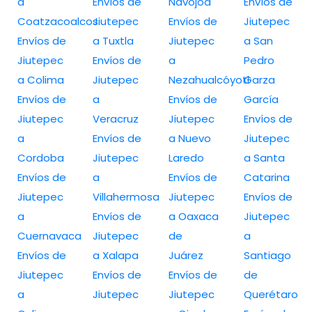
a
Envíos de
Navojoa
Envíos de
Coatzacoalcos
Jiutepec
Envíos de
Jiutepec
Envíos de
a Tuxtla
Jiutepec
a San
Jiutepec
Envíos de
a
Pedro
a Colima
Jiutepec
Nezahualcóyotl
Garza
Envíos de
a
Envíos de
García
Jiutepec
Veracruz
Jiutepec
Envíos de
a
Envíos de
a Nuevo
Jiutepec
Cordoba
Jiutepec
Laredo
a Santa
Envíos de
a
Envíos de
Catarina
Jiutepec
Villahermosa
Jiutepec
Envíos de
a
Envíos de
a Oaxaca
Jiutepec
Cuernavaca
Jiutepec
de
a
Envíos de
a Xalapa
Juárez
Santiago
Jiutepec
Envíos de
Envíos de
de
a
Jiutepec
Jiutepec
Querétaro