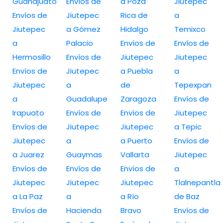
Guanajuato
Envíos de
a Poza
Jiutepec
Envíos de
Jiutepec
Rica de
a
Jiutepec
a Gómez
Hidalgo
Temixco
a
Palacio
Envíos de
Envíos de
Hermosillo
Envíos de
Jiutepec
Jiutepec
Envíos de
Jiutepec
a Puebla
a
Jiutepec
a
de
Tepexpan
a
Guadalupe
Zaragoza
Envíos de
Irapuato
Envíos de
Envíos de
Jiutepec
Envíos de
Jiutepec
Jiutepec
a Tepic
Jiutepec
a
a Puerto
Envíos de
a Juarez
Guaymas
Vallarta
Jiutepec
Envíos de
Envíos de
Envíos de
a
Jiutepec
Jiutepec
Jiutepec
Tlalnepantla
a La Paz
a
a Río
de Baz
Envíos de
Hacienda
Bravo
Envíos de