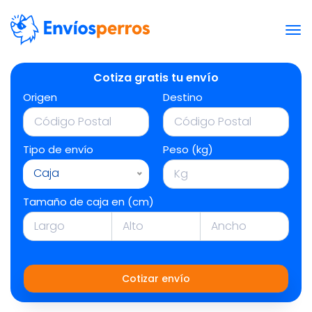
Cotiza gratis tu envío
Origen
Destino
Tipo de envío
Peso (kg)
Caja
Tamaño de caja en (cm)
Cotizar envío