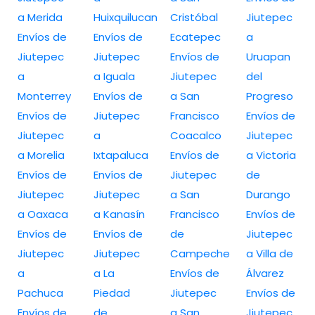
a Merida
Huixquilucan
Cristóbal
Jiutepec
Envíos de
Envíos de
Ecatepec
a
Jiutepec
Jiutepec
Envíos de
Uruapan
a
a Iguala
Jiutepec
del
Monterrey
Envíos de
a San
Progreso
Envíos de
Jiutepec
Francisco
Envíos de
Jiutepec
a
Coacalco
Jiutepec
a Morelia
Ixtapaluca
Envíos de
a Victoria
Envíos de
Envíos de
Jiutepec
de
Jiutepec
Jiutepec
a San
Durango
a Oaxaca
a Kanasín
Francisco
Envíos de
Envíos de
Envíos de
de
Jiutepec
Jiutepec
Jiutepec
Campeche
a Villa de
a
a La
Envíos de
Álvarez
Pachuca
Piedad
Jiutepec
Envíos de
Envíos de
de
a San
Jiutepec