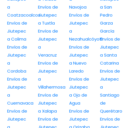
a
Envíos de
Navojoa
a San
Coatzacoalcos
Jiutepec
Envíos de
Pedro
Envíos de
a Tuxtla
Jiutepec
Garza
Jiutepec
Envíos de
a
García
a Colima
Jiutepec
Nezahualcóyotl
Envíos de
Envíos de
a
Envíos de
Jiutepec
Jiutepec
Veracruz
Jiutepec
a Santa
a
Envíos de
a Nuevo
Catarina
Cordoba
Jiutepec
Laredo
Envíos de
Envíos de
a
Envíos de
Jiutepec
Jiutepec
Villahermosa
Jiutepec
a
a
Envíos de
a Ojo de
Santiago
Cuernavaca
Jiutepec
Agua
de
Envíos de
a Xalapa
Envíos de
Querétaro
Jiutepec
Envíos de
Jiutepec
Envíos de
a
Jiutepec
a Orizaba
Jiutepec