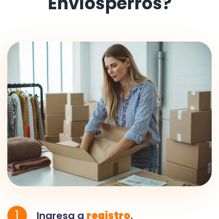
Envíosperros?
1
Ingresa a
registro
.