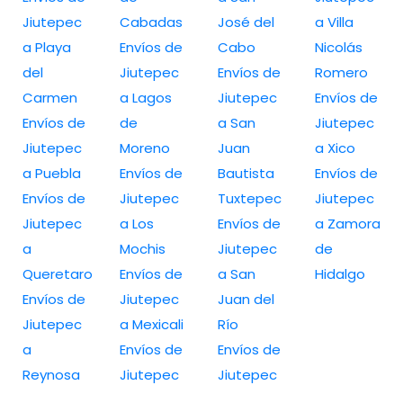
Jiutepec
Cabadas
José del
a Villa
a Playa
Envíos de
Cabo
Nicolás
del
Jiutepec
Envíos de
Romero
Carmen
a Lagos
Jiutepec
Envíos de
Envíos de
de
a San
Jiutepec
Jiutepec
Moreno
Juan
a Xico
a Puebla
Envíos de
Bautista
Envíos de
Envíos de
Jiutepec
Tuxtepec
Jiutepec
Jiutepec
a Los
Envíos de
a Zamora
a
Mochis
Jiutepec
de
Queretaro
Envíos de
a San
Hidalgo
Envíos de
Jiutepec
Juan del
Jiutepec
a Mexicali
Río
a
Envíos de
Envíos de
Reynosa
Jiutepec
Jiutepec