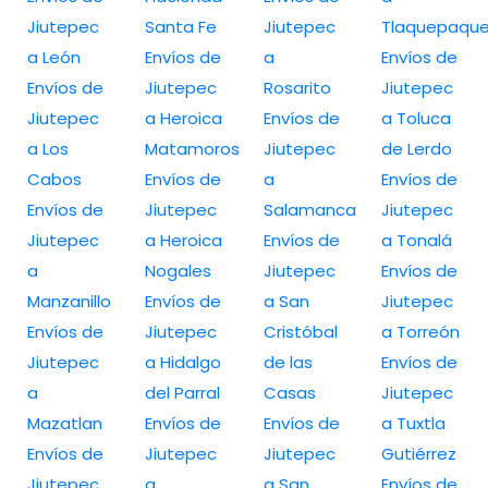
Jiutepec
Santa Fe
Jiutepec
Tlaquepaqu
a León
Envíos de
a
Envíos de
Envíos de
Jiutepec
Rosarito
Jiutepec
Jiutepec
a Heroica
Envíos de
a Toluca
a Los
Matamoros
Jiutepec
de Lerdo
Cabos
Envíos de
a
Envíos de
Envíos de
Jiutepec
Salamanca
Jiutepec
Jiutepec
a Heroica
Envíos de
a Tonalá
a
Nogales
Jiutepec
Envíos de
Manzanillo
Envíos de
a San
Jiutepec
Envíos de
Jiutepec
Cristóbal
a Torreón
Jiutepec
a Hidalgo
de las
Envíos de
a
del Parral
Casas
Jiutepec
Mazatlan
Envíos de
Envíos de
a Tuxtla
Envíos de
Jiutepec
Jiutepec
Gutiérrez
Jiutepec
a
a San
Envíos de