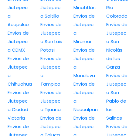
Jiutepec
Jiutepec
Minatitlán
Río
a
a Saltillo
Envíos de
Colorado
Acapulco
Envíos de
Jiutepec
Envíos de
Envíos de
Jiutepec
a
Jiutepec
Jiutepec
a San Luis
Miramar
a San
a CDMX
Potosi
Envíos de
Nicolás
Envíos de
Envíos de
Jiutepec
de los
Jiutepec
Jiutepec
a
Garza
a
a
Monclova
Envíos de
Chihuahua
Tampico
Envíos de
Jiutepec
Envíos de
Envíos de
Jiutepec
a San
Jiutepec
Jiutepec
a
Pablo de
a Ciudad
a Tijuana
Naucalpan
las
Victoria
Envíos de
Envíos de
Salinas
Envíos de
Jiutepec
Jiutepec
Envíos de
Jiutepec
a Toluca
a
Jiutepec