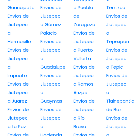
Guanajuato
Envíos de
a Puebla
Temixco
Envíos de
Jiutepec
de
Envíos de
Jiutepec
a Gómez
Zaragoza
Jiutepec
a
Palacio
Envíos de
a
Hermosillo
Envíos de
Jiutepec
Tepexpan
Envíos de
Jiutepec
a Puerto
Envíos de
Jiutepec
a
Vallarta
Jiutepec
a
Guadalupe
Envíos de
a Tepic
Irapuato
Envíos de
Jiutepec
Envíos de
Envíos de
Jiutepec
a Ramos
Jiutepec
Jiutepec
a
Arizpe
a
a Juarez
Guaymas
Envíos de
Tlalnepantla
Envíos de
Envíos de
Jiutepec
de Baz
Jiutepec
Jiutepec
a Río
Envíos de
a La Paz
a
Bravo
Jiutepec
Envíos de
Hacienda
Envíos de
a