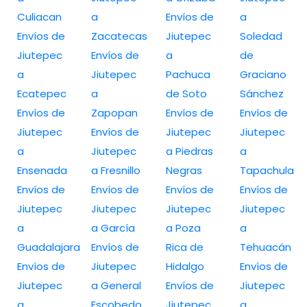
Culiacan
a
Envíos de
a
Envíos de
Zacatecas
Jiutepec
Soledad
Jiutepec
Envíos de
a
de
a
Jiutepec
Pachuca
Graciano
Ecatepec
a
de Soto
Sánchez
Envíos de
Zapopan
Envíos de
Envíos de
Jiutepec
Envíos de
Jiutepec
Jiutepec
a
Jiutepec
a Piedras
a
Ensenada
a Fresnillo
Negras
Tapachula
Envíos de
Envíos de
Envíos de
Envíos de
Jiutepec
Jiutepec
Jiutepec
Jiutepec
a
a García
a Poza
a
Guadalajara
Envíos de
Rica de
Tehuacán
Envíos de
Jiutepec
Hidalgo
Envíos de
Jiutepec
a General
Envíos de
Jiutepec
a
Escobedo
Jiutepec
a