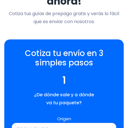
ahora!
Cotiza tus guías de prepago gratis y verás lo fácil
que es enviar con nosotros.
Cotiza tu envío en 3
simples pasos
1
¿De dónde sale y a dónde
va tu paquete?
Origen