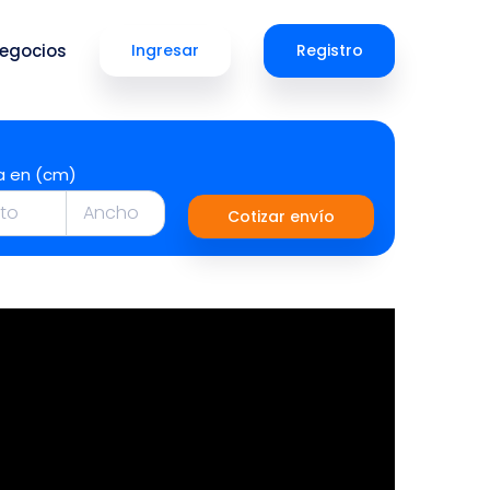
egocios
Ingresar
Registro
a en (cm)
Cotizar envío