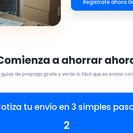
Regístrate ahora Gr
Comienza a ahorrar ahor
 guías de prepago gratis y verás lo fácil que es enviar co
otiza tu envío en 3 simples pas
2