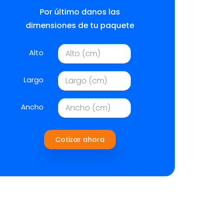
Por último danos las
dimensiones de tu paquete
Alto
Largo
Ancho
Cotizar ahora