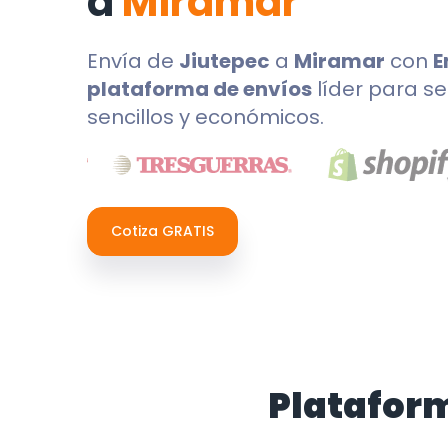
a
Miramar
Envía de
Jiutepec
a
Miramar
con
E
plataforma de envíos
líder para se
sencillos y económicos.
Cotiza GRATIS
Platafor