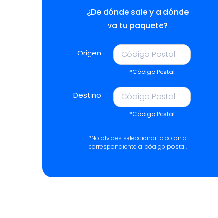
¿De dónde sale y a dónde
va tu paquete?
Origen
*Código Postal
Destino
*Código Postal
*No olvides seleccionar la colonia
correspondiente al código postal.