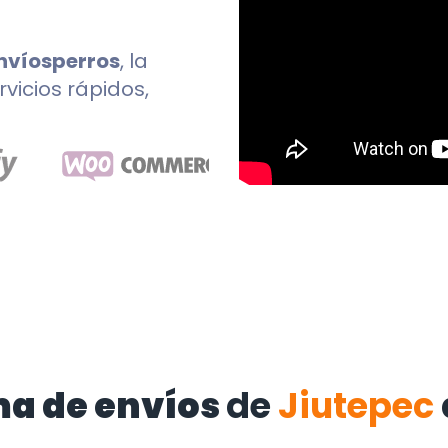
nvíosperros
, la
rvicios rápidos,
ma de envíos
de
Jiutepec