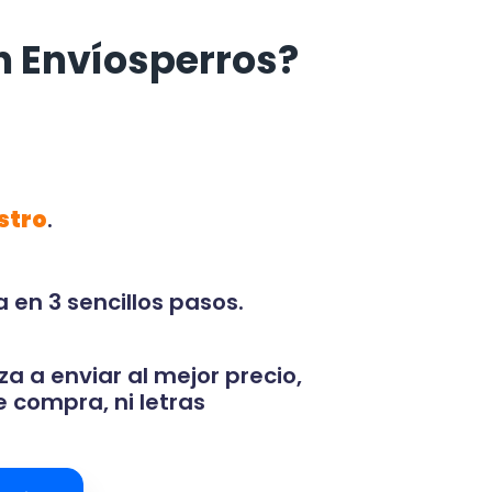
n Envíosperros?
stro
.
 en 3 sencillos pasos.
za a enviar al mejor precio,
 compra, ni letras