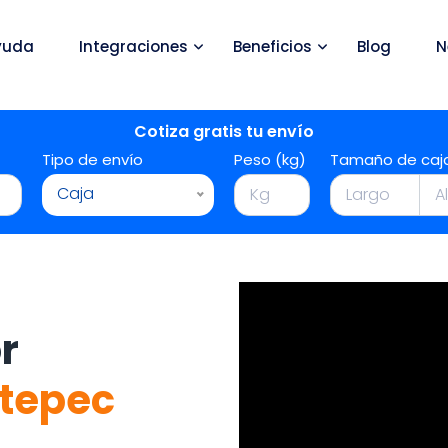
yuda
Integraciones
Beneficios
Blog
N
Cotiza gratis tu envío
Tipo de envío
Peso (kg)
Tamaño de caj
Caja
r
utepec