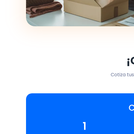
¡
Cotiza tus
C
1