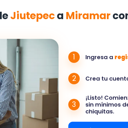
de
Jiutepec
a
Miramar
co
1
Ingresa a
regi
2
Crea tu cuenta
¡Listo! Comien
3
sin mínimos de
chiquitas.