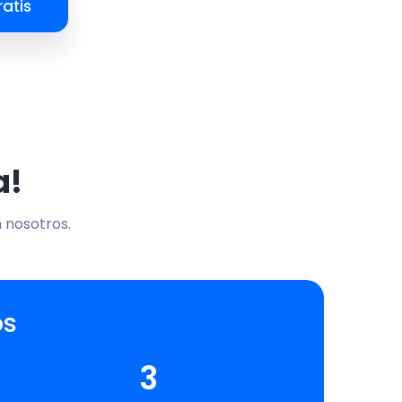
atis
a!
n nosotros.
os
3