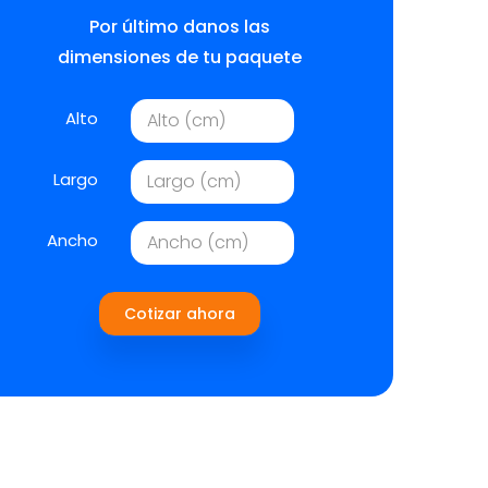
Por último danos las
dimensiones de tu paquete
Alto
Largo
Ancho
Cotizar ahora