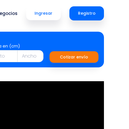
egocios
Ingresar
Registro
a en (cm)
Cotizar envío