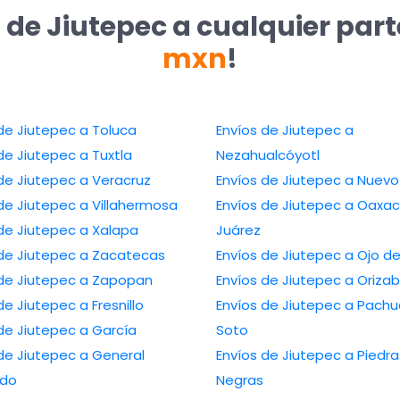
 de Jiutepec a cualquier par
mxn
!
de Jiutepec a Toluca
Envíos de Jiutepec a
de Jiutepec a Tuxtla
Nezahualcóyotl
de Jiutepec a Veracruz
Envíos de Jiutepec a Nuevo
de Jiutepec a Villahermosa
Envíos de Jiutepec a Oaxa
de Jiutepec a Xalapa
Juárez
 de Jiutepec a Zacatecas
Envíos de Jiutepec a Ojo d
 de Jiutepec a Zapopan
Envíos de Jiutepec a Oriza
de Jiutepec a Fresnillo
Envíos de Jiutepec a Pach
de Jiutepec a García
Soto
de Jiutepec a General
Envíos de Jiutepec a Piedra
edo
Negras