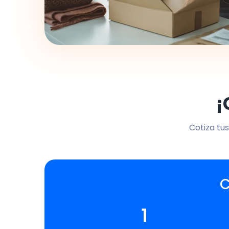
¡
Cotiza tus
C
1