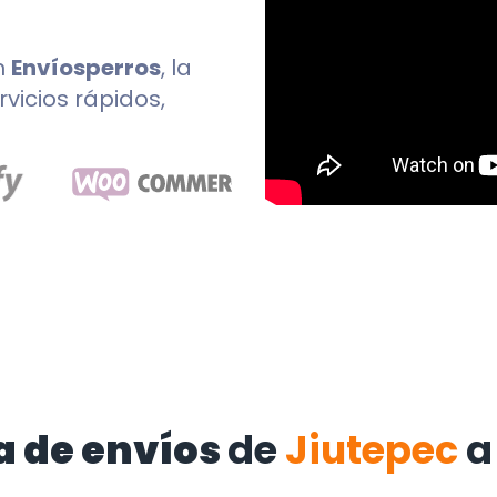
n
Envíosperros
, la
rvicios rápidos,
a de envíos
de
Jiutepec