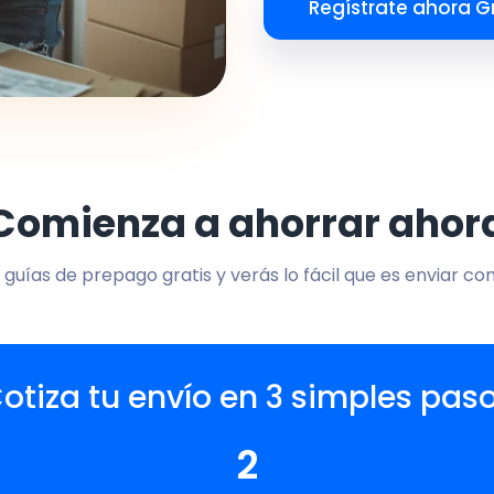
Regístrate ahora Gr
Comienza a ahorrar ahor
 guías de prepago gratis y verás lo fácil que es enviar co
otiza tu envío en 3 simples pas
2