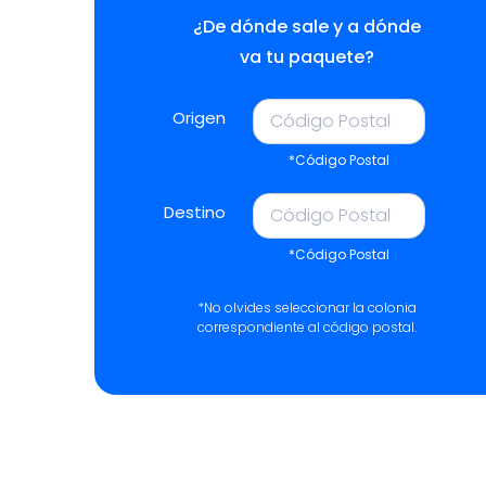
¿De dónde sale y a dónde
va tu paquete?
Origen
*Código Postal
Destino
*Código Postal
*No olvides seleccionar la colonia
correspondiente al código postal.