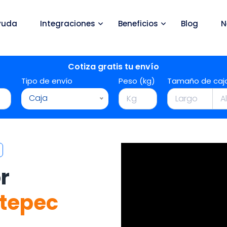
yuda
Integraciones
Beneficios
Blog
N
Cotiza gratis tu envío
Tipo de envío
Peso (kg)
Tamaño de caj
Caja
r
utepec