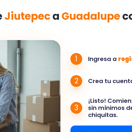
e
Jiutepec
a
Guadalupe
c
1
Ingresa a
regi
2
Crea tu cuenta
¡Listo! Comien
3
sin mínimos de
chiquitas.