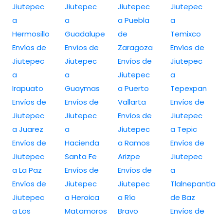
Jiutepec
Jiutepec
Jiutepec
Jiutepec
a
a
a Puebla
a
Hermosillo
Guadalupe
de
Temixco
Envíos de
Envíos de
Zaragoza
Envíos de
Jiutepec
Jiutepec
Envíos de
Jiutepec
a
a
Jiutepec
a
Irapuato
Guaymas
a Puerto
Tepexpan
Envíos de
Envíos de
Vallarta
Envíos de
Jiutepec
Jiutepec
Envíos de
Jiutepec
a Juarez
a
Jiutepec
a Tepic
Envíos de
Hacienda
a Ramos
Envíos de
Jiutepec
Santa Fe
Arizpe
Jiutepec
a La Paz
Envíos de
Envíos de
a
Envíos de
Jiutepec
Jiutepec
Tlalnepantla
Jiutepec
a Heroica
a Río
de Baz
a Los
Matamoros
Bravo
Envíos de