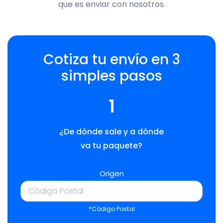
que es enviar con nosotros.
Cotiza tu envío en 3
simples pasos
1
¿De dónde sale y a dónde
va tu paquete?
Origen
*Código Postal