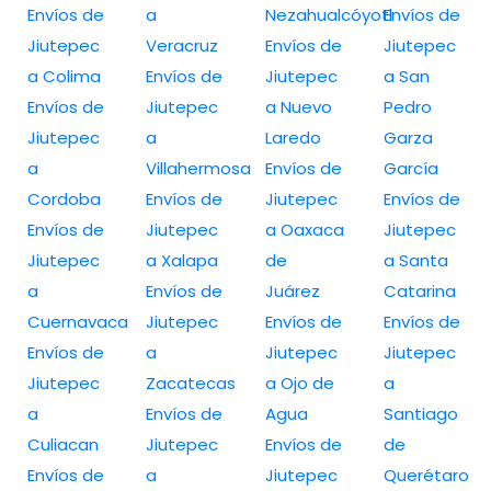
Envíos de
a
Nezahualcóyotl
Envíos de
Jiutepec
Veracruz
Envíos de
Jiutepec
a Colima
Envíos de
Jiutepec
a San
Envíos de
Jiutepec
a Nuevo
Pedro
Jiutepec
a
Laredo
Garza
a
Villahermosa
Envíos de
García
Cordoba
Envíos de
Jiutepec
Envíos de
Envíos de
Jiutepec
a Oaxaca
Jiutepec
Jiutepec
a Xalapa
de
a Santa
a
Envíos de
Juárez
Catarina
Cuernavaca
Jiutepec
Envíos de
Envíos de
Envíos de
a
Jiutepec
Jiutepec
Jiutepec
Zacatecas
a Ojo de
a
a
Envíos de
Agua
Santiago
Culiacan
Jiutepec
Envíos de
de
Envíos de
a
Jiutepec
Querétaro