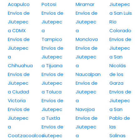
Acapulco
Potosi
Miramar
Jiutepec
Envíos de
Envíos de
Envíos de
a San Luis
Jiutepec
Jiutepec
Jiutepec
Río
a CDMX
a
a
Colorado
Envíos de
Tampico
Monclova
Envíos de
Jiutepec
Envíos de
Envíos de
Jiutepec
a
Jiutepec
Jiutepec
a San
Chihuahua
a Tijuana
a
Nicolás
Envíos de
Envíos de
Naucalpan
de los
Jiutepec
Jiutepec
Envíos de
Garza
a Ciudad
a Toluca
Jiutepec
Envíos de
Victoria
Envíos de
a
Jiutepec
Envíos de
Jiutepec
Navojoa
a San
Jiutepec
a Tuxtla
Envíos de
Pablo de
a
Envíos de
Jiutepec
las
Coatzacoalcos
Jiutepec
a
Salinas