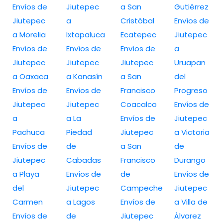
Envíos de
Jiutepec
a San
Gutiérrez
Jiutepec
a
Cristóbal
Envíos de
a Morelia
Ixtapaluca
Ecatepec
Jiutepec
Envíos de
Envíos de
Envíos de
a
Jiutepec
Jiutepec
Jiutepec
Uruapan
a Oaxaca
a Kanasín
a San
del
Envíos de
Envíos de
Francisco
Progreso
Jiutepec
Jiutepec
Coacalco
Envíos de
a
a La
Envíos de
Jiutepec
Pachuca
Piedad
Jiutepec
a Victoria
Envíos de
de
a San
de
Jiutepec
Cabadas
Francisco
Durango
a Playa
Envíos de
de
Envíos de
del
Jiutepec
Campeche
Jiutepec
Carmen
a Lagos
Envíos de
a Villa de
Envíos de
de
Jiutepec
Álvarez