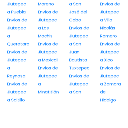
Jiutepec
Moreno
a San
Envíos de
a Puebla
Envíos de
José del
Jiutepec
Envíos de
Jiutepec
Cabo
a Villa
Jiutepec
a Los
Envíos de
Nicolás
a
Mochis
Jiutepec
Romero
Queretaro
Envíos de
a San
Envíos de
Envíos de
Jiutepec
Juan
Jiutepec
Jiutepec
a Mexicali
Bautista
a Xico
a
Envíos de
Tuxtepec
Envíos de
Reynosa
Jiutepec
Envíos de
Jiutepec
Envíos de
a
Jiutepec
a Zamora
Jiutepec
Minatitlán
a San
de
a Saltillo
Hidalgo