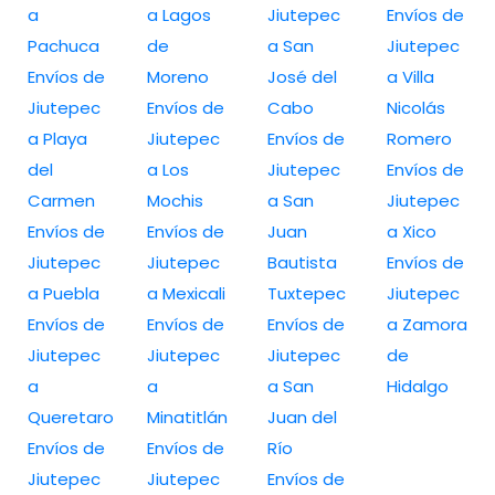
a
a Lagos
Jiutepec
Envíos de
Pachuca
de
a San
Jiutepec
Envíos de
Moreno
José del
a Villa
Jiutepec
Envíos de
Cabo
Nicolás
a Playa
Jiutepec
Envíos de
Romero
del
a Los
Jiutepec
Envíos de
Carmen
Mochis
a San
Jiutepec
Envíos de
Envíos de
Juan
a Xico
Jiutepec
Jiutepec
Bautista
Envíos de
a Puebla
a Mexicali
Tuxtepec
Jiutepec
Envíos de
Envíos de
Envíos de
a Zamora
Jiutepec
Jiutepec
Jiutepec
de
a
a
a San
Hidalgo
Queretaro
Minatitlán
Juan del
Envíos de
Envíos de
Río
Jiutepec
Jiutepec
Envíos de