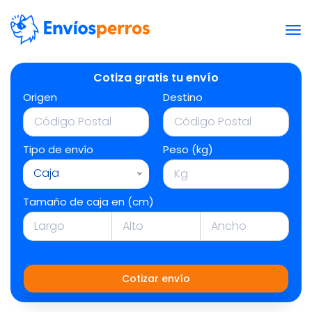
Cotiza gratis tu envío
Origen
Destino
Tipo de envío
Peso (kg)
Caja
Tamaño de caja en (cm)
Cotizar envío