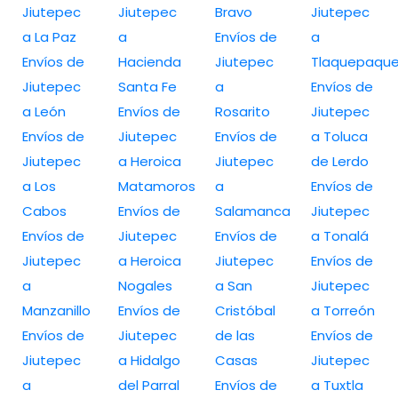
Jiutepec
Jiutepec
Bravo
Jiutepec
a La Paz
a
Envíos de
a
Envíos de
Hacienda
Jiutepec
Tlaquepaqu
Jiutepec
Santa Fe
a
Envíos de
a León
Envíos de
Rosarito
Jiutepec
Envíos de
Jiutepec
Envíos de
a Toluca
Jiutepec
a Heroica
Jiutepec
de Lerdo
a Los
Matamoros
a
Envíos de
Cabos
Envíos de
Salamanca
Jiutepec
Envíos de
Jiutepec
Envíos de
a Tonalá
Jiutepec
a Heroica
Jiutepec
Envíos de
a
Nogales
a San
Jiutepec
Manzanillo
Envíos de
Cristóbal
a Torreón
Envíos de
Jiutepec
de las
Envíos de
Jiutepec
a Hidalgo
Casas
Jiutepec
a
del Parral
Envíos de
a Tuxtla