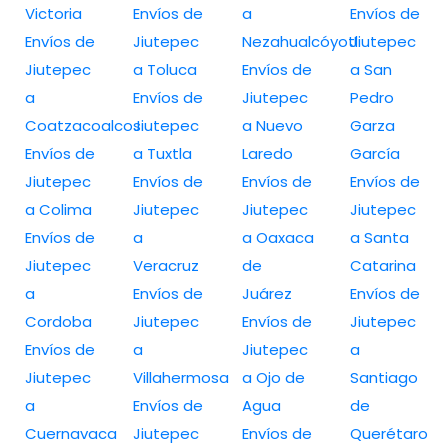
Victoria
Envíos de
a
Envíos de
Envíos de
Jiutepec
Nezahualcóyotl
Jiutepec
Jiutepec
a Toluca
Envíos de
a San
a
Envíos de
Jiutepec
Pedro
Coatzacoalcos
Jiutepec
a Nuevo
Garza
Envíos de
a Tuxtla
Laredo
García
Jiutepec
Envíos de
Envíos de
Envíos de
a Colima
Jiutepec
Jiutepec
Jiutepec
Envíos de
a
a Oaxaca
a Santa
Jiutepec
Veracruz
de
Catarina
a
Envíos de
Juárez
Envíos de
Cordoba
Jiutepec
Envíos de
Jiutepec
Envíos de
a
Jiutepec
a
Jiutepec
Villahermosa
a Ojo de
Santiago
a
Envíos de
Agua
de
Cuernavaca
Jiutepec
Envíos de
Querétaro