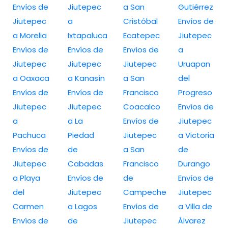
Envíos de
Jiutepec
a San
Gutiérrez
Jiutepec
a
Cristóbal
Envíos de
a Morelia
Ixtapaluca
Ecatepec
Jiutepec
Envíos de
Envíos de
Envíos de
a
Jiutepec
Jiutepec
Jiutepec
Uruapan
a Oaxaca
a Kanasín
a San
del
Envíos de
Envíos de
Francisco
Progreso
Jiutepec
Jiutepec
Coacalco
Envíos de
a
a La
Envíos de
Jiutepec
Pachuca
Piedad
Jiutepec
a Victoria
Envíos de
de
a San
de
Jiutepec
Cabadas
Francisco
Durango
a Playa
Envíos de
de
Envíos de
del
Jiutepec
Campeche
Jiutepec
Carmen
a Lagos
Envíos de
a Villa de
Envíos de
de
Jiutepec
Álvarez