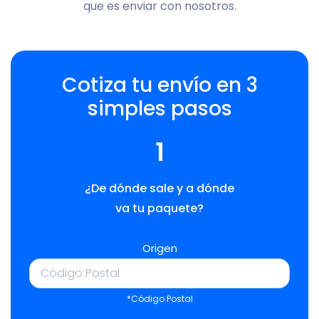
que es enviar con nosotros.
Cotiza tu envío en 3
simples pasos
1
¿De dónde sale y a dónde
va tu paquete?
Origen
*Código Postal