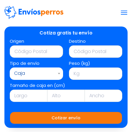
Cotiza gratis tu envío
Origen
Destino
Tipo de envío
Peso (kg)
Caja
Tamaño de caja en (cm)
Cotizar envío