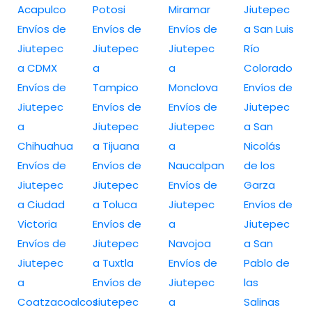
Acapulco
Potosi
Miramar
Jiutepec
Envíos de
Envíos de
Envíos de
a San Luis
Jiutepec
Jiutepec
Jiutepec
Río
a CDMX
a
a
Colorado
Envíos de
Tampico
Monclova
Envíos de
Jiutepec
Envíos de
Envíos de
Jiutepec
a
Jiutepec
Jiutepec
a San
Chihuahua
a Tijuana
a
Nicolás
Envíos de
Envíos de
Naucalpan
de los
Jiutepec
Jiutepec
Envíos de
Garza
a Ciudad
a Toluca
Jiutepec
Envíos de
Victoria
Envíos de
a
Jiutepec
Envíos de
Jiutepec
Navojoa
a San
Jiutepec
a Tuxtla
Envíos de
Pablo de
a
Envíos de
Jiutepec
las
Coatzacoalcos
Jiutepec
a
Salinas