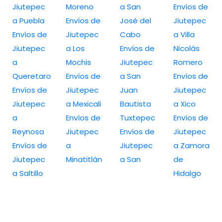
Jiutepec
Moreno
a San
Envíos de
a Puebla
Envíos de
José del
Jiutepec
Envíos de
Jiutepec
Cabo
a Villa
Jiutepec
a Los
Envíos de
Nicolás
a
Mochis
Jiutepec
Romero
Queretaro
Envíos de
a San
Envíos de
Envíos de
Jiutepec
Juan
Jiutepec
Jiutepec
a Mexicali
Bautista
a Xico
a
Envíos de
Tuxtepec
Envíos de
Reynosa
Jiutepec
Envíos de
Jiutepec
Envíos de
a
Jiutepec
a Zamora
Jiutepec
Minatitlán
a San
de
a Saltillo
Hidalgo