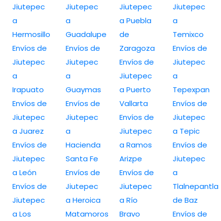
Jiutepec
Jiutepec
Jiutepec
Jiutepec
a
a
a Puebla
a
Hermosillo
Guadalupe
de
Temixco
Envíos de
Envíos de
Zaragoza
Envíos de
Jiutepec
Jiutepec
Envíos de
Jiutepec
a
a
Jiutepec
a
Irapuato
Guaymas
a Puerto
Tepexpan
Envíos de
Envíos de
Vallarta
Envíos de
Jiutepec
Jiutepec
Envíos de
Jiutepec
a Juarez
a
Jiutepec
a Tepic
Envíos de
Hacienda
a Ramos
Envíos de
Jiutepec
Santa Fe
Arizpe
Jiutepec
a León
Envíos de
Envíos de
a
Envíos de
Jiutepec
Jiutepec
Tlalnepantla
Jiutepec
a Heroica
a Río
de Baz
a Los
Matamoros
Bravo
Envíos de