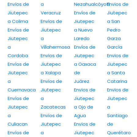
Envíos de
a
Nezahualcóyotl
Envíos de
Jiutepec
Veracruz
Envíos de
Jiutepec
a Colima
Envíos de
Jiutepec
a San
Envíos de
Jiutepec
a Nuevo
Pedro
Jiutepec
a
Laredo
Garza
a
Villahermosa
Envíos de
García
Cordoba
Envíos de
Jiutepec
Envíos de
Envíos de
Jiutepec
a Oaxaca
Jiutepec
Jiutepec
a Xalapa
de
a Santa
a
Envíos de
Juárez
Catarina
Cuernavaca
Jiutepec
Envíos de
Envíos de
Envíos de
a
Jiutepec
Jiutepec
Jiutepec
Zacatecas
a Ojo de
a
a
Envíos de
Agua
Santiago
Culiacan
Jiutepec
Envíos de
de
Envíos de
a
Jiutepec
Querétaro