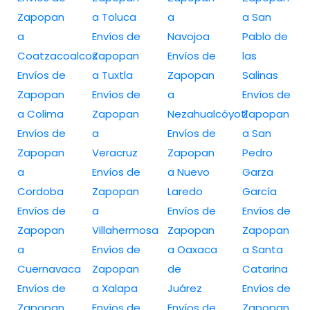
Zapopan
a Toluca
a
a San
a
Envíos de
Navojoa
Pablo de
Coatzacoalcos
Zapopan
Envíos de
las
Envíos de
a Tuxtla
Zapopan
Salinas
Zapopan
Envíos de
a
Envíos de
a Colima
Zapopan
Nezahualcóyotl
Zapopan
Envíos de
a
Envíos de
a San
Zapopan
Veracruz
Zapopan
Pedro
a
Envíos de
a Nuevo
Garza
Cordoba
Zapopan
Laredo
García
Envíos de
a
Envíos de
Envíos de
Zapopan
Villahermosa
Zapopan
Zapopan
a
Envíos de
a Oaxaca
a Santa
Cuernavaca
Zapopan
de
Catarina
Envíos de
a Xalapa
Juárez
Envíos de
Zapopan
Envíos de
Envíos de
Zapopan