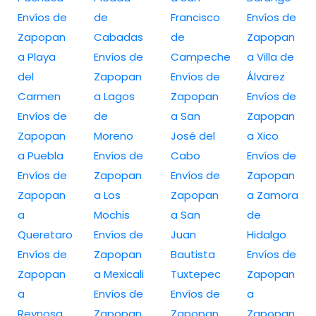
Envíos de
de
Francisco
Envíos de
Zapopan
Cabadas
de
Zapopan
a Playa
Envíos de
Campeche
a Villa de
del
Zapopan
Envíos de
Álvarez
Carmen
a Lagos
Zapopan
Envíos de
Envíos de
de
a San
Zapopan
Zapopan
Moreno
José del
a Xico
a Puebla
Envíos de
Cabo
Envíos de
Envíos de
Zapopan
Envíos de
Zapopan
Zapopan
a Los
Zapopan
a Zamora
a
Mochis
a San
de
Queretaro
Envíos de
Juan
Hidalgo
Envíos de
Zapopan
Bautista
Envíos de
Zapopan
a Mexicali
Tuxtepec
Zapopan
a
Envíos de
Envíos de
a
Reynosa
Zapopan
Zapopan
Zapopan