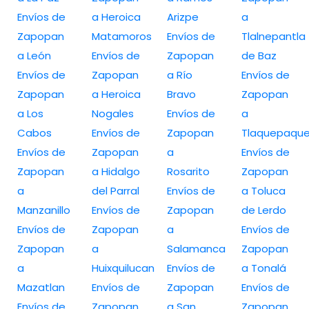
Envíos de
a Heroica
Arizpe
a
Zapopan
Matamoros
Envíos de
Tlalnepantla
a León
Envíos de
Zapopan
de Baz
Envíos de
Zapopan
a Río
Envíos de
Zapopan
a Heroica
Bravo
Zapopan
a Los
Nogales
Envíos de
a
Cabos
Envíos de
Zapopan
Tlaquepaqu
Envíos de
Zapopan
a
Envíos de
Zapopan
a Hidalgo
Rosarito
Zapopan
a
del Parral
Envíos de
a Toluca
Manzanillo
Envíos de
Zapopan
de Lerdo
Envíos de
Zapopan
a
Envíos de
Zapopan
a
Salamanca
Zapopan
a
Huixquilucan
Envíos de
a Tonalá
Mazatlan
Envíos de
Zapopan
Envíos de
Envíos de
Zapopan
a San
Zapopan