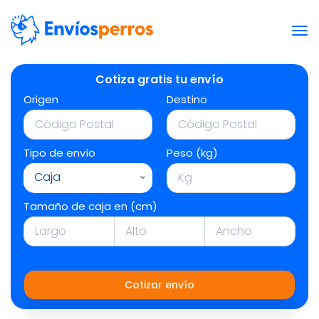
Cotiza gratis tu envío
Origen
Destino
Tipo de envío
Peso (kg)
Caja
Tamaño de caja en (cm)
Cotizar envío