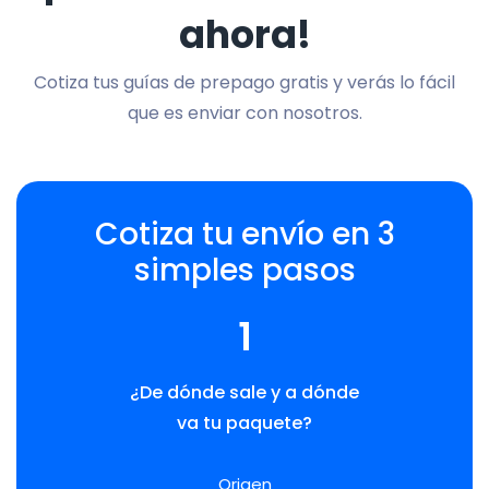
ahora!
Cotiza tus guías de prepago gratis y verás lo fácil
que es enviar con nosotros.
Cotiza tu envío en 3
simples pasos
1
¿De dónde sale y a dónde
va tu paquete?
Origen