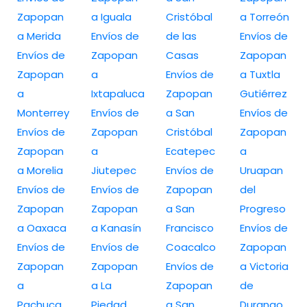
Zapopan
a Iguala
Cristóbal
a Torreón
a Merida
Envíos de
de las
Envíos de
Envíos de
Zapopan
Casas
Zapopan
Zapopan
a
Envíos de
a Tuxtla
a
Ixtapaluca
Zapopan
Gutiérrez
Monterrey
Envíos de
a San
Envíos de
Envíos de
Zapopan
Cristóbal
Zapopan
Zapopan
a
Ecatepec
a
a Morelia
Jiutepec
Envíos de
Uruapan
Envíos de
Envíos de
Zapopan
del
Zapopan
Zapopan
a San
Progreso
a Oaxaca
a Kanasín
Francisco
Envíos de
Envíos de
Envíos de
Coacalco
Zapopan
Zapopan
Zapopan
Envíos de
a Victoria
a
a La
Zapopan
de
Pachuca
Piedad
a San
Durango