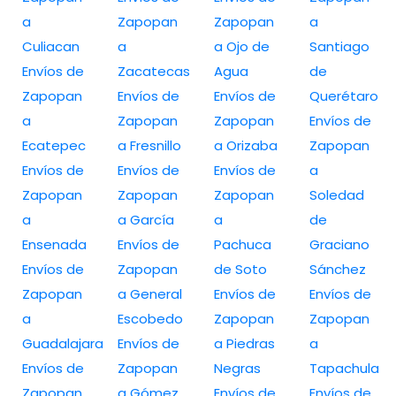
a
Zapopan
Zapopan
a
Culiacan
a
a Ojo de
Santiago
Envíos de
Zacatecas
Agua
de
Zapopan
Envíos de
Envíos de
Querétaro
a
Zapopan
Zapopan
Envíos de
Ecatepec
a Fresnillo
a Orizaba
Zapopan
Envíos de
Envíos de
Envíos de
a
Zapopan
Zapopan
Zapopan
Soledad
a
a García
a
de
Ensenada
Envíos de
Pachuca
Graciano
Envíos de
Zapopan
de Soto
Sánchez
Zapopan
a General
Envíos de
Envíos de
a
Escobedo
Zapopan
Zapopan
Guadalajara
Envíos de
a Piedras
a
Envíos de
Zapopan
Negras
Tapachula
Zapopan
a Gómez
Envíos de
Envíos de