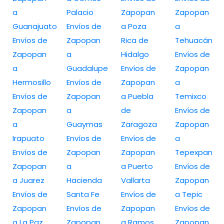
a
Palacio
Zapopan
Zapopan
Guanajuato
Envíos de
a Poza
a
Envíos de
Zapopan
Rica de
Tehuacán
Zapopan
a
Hidalgo
Envíos de
a
Guadalupe
Envíos de
Zapopan
Hermosillo
Envíos de
Zapopan
a
Envíos de
Zapopan
a Puebla
Temixco
Zapopan
a
de
Envíos de
a
Guaymas
Zaragoza
Zapopan
Irapuato
Envíos de
Envíos de
a
Envíos de
Zapopan
Zapopan
Tepexpan
Zapopan
a
a Puerto
Envíos de
a Juarez
Hacienda
Vallarta
Zapopan
Envíos de
Santa Fe
Envíos de
a Tepic
Zapopan
Envíos de
Zapopan
Envíos de
a La Paz
Zapopan
a Ramos
Zapopan