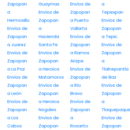
Zapopan
Guaymas
Envíos de
a
a
Envíos de
Zapopan
Tepexpan
Hermosillo
Zapopan
a Puerto
Envíos de
Envíos de
a
Vallarta
Zapopan
Zapopan
Hacienda
Envíos de
a Tepic
a Juarez
Santa Fe
Zapopan
Envíos de
Envíos de
Envíos de
a Ramos
Zapopan
Zapopan
Zapopan
Arizpe
a
a La Paz
a Heroica
Envíos de
Tlalnepantla
Envíos de
Matamoros
Zapopan
de Baz
Zapopan
Envíos de
a Río
Envíos de
a León
Zapopan
Bravo
Zapopan
Envíos de
a Heroica
Envíos de
a
Zapopan
Nogales
Zapopan
Tlaquepaqu
a Los
Envíos de
a
Envíos de
Cabos
Zapopan
Rosarito
Zapopan