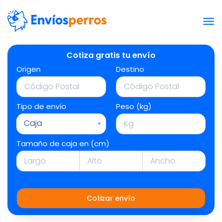
Cotiza gratis tu envío
Origen
Destino
Tipo de envío
Peso (kg)
Caja
Tamaño de caja en (cm)
Cotizar envío