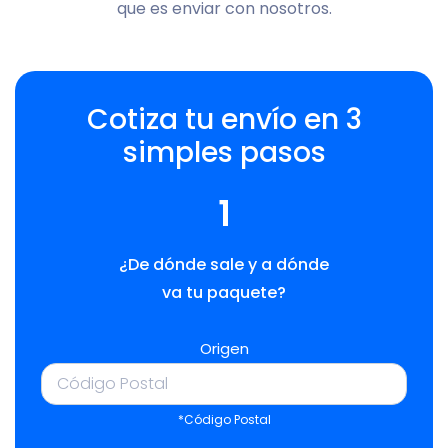
que es enviar con nosotros.
Cotiza tu envío en 3
simples pasos
1
¿De dónde sale y a dónde
va tu paquete?
Origen
*Código Postal