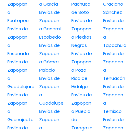
Zapopan
a García
Pachuca
Graciano
a
Envíos de
de Soto
Sánchez
Ecatepec
Zapopan
Envíos de
Envíos de
Envíos de
a General
Zapopan
Zapopan
Zapopan
Escobedo
a Piedras
a
a
Envíos de
Negras
Tapachula
Ensenada
Zapopan
Envíos de
Envíos de
Envíos de
a Gómez
Zapopan
Zapopan
Zapopan
Palacio
a Poza
a
a
Envíos de
Rica de
Tehuacán
Guadalajara
Zapopan
Hidalgo
Envíos de
Envíos de
a
Envíos de
Zapopan
Zapopan
Guadalupe
Zapopan
a
a
Envíos de
a Puebla
Temixco
Guanajuato
Zapopan
de
Envíos de
Envíos de
a
Zaragoza
Zapopan