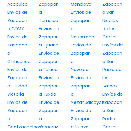
Acapulco
Zapopan
Monclova
Zapopan
Envíos de
a
Envíos de
a San
Zapopan
Tampico
Zapopan
Nicolás
a CDMX
Envíos de
a
de los
Envíos de
Zapopan
Naucalpan
Garza
Zapopan
a Tijuana
Envíos de
Envíos de
a
Envíos de
Zapopan
Zapopan
Chihuahua
Zapopan
a
a San
Envíos de
a Toluca
Navojoa
Pablo de
Zapopan
Envíos de
Envíos de
las
a Ciudad
Zapopan
Zapopan
Salinas
Victoria
a Tuxtla
a
Envíos de
Envíos de
Envíos de
Nezahualcóyotl
Zapopan
Zapopan
Zapopan
Envíos de
a San
a
a
Zapopan
Pedro
Coatzacoalcos
Veracruz
a Nuevo
Garza