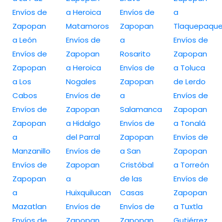
Envíos de
a Heroica
Envíos de
a
Zapopan
Matamoros
Zapopan
Tlaquepaqu
a León
Envíos de
a
Envíos de
Envíos de
Zapopan
Rosarito
Zapopan
Zapopan
a Heroica
Envíos de
a Toluca
a Los
Nogales
Zapopan
de Lerdo
Cabos
Envíos de
a
Envíos de
Envíos de
Zapopan
Salamanca
Zapopan
Zapopan
a Hidalgo
Envíos de
a Tonalá
a
del Parral
Zapopan
Envíos de
Manzanillo
Envíos de
a San
Zapopan
Envíos de
Zapopan
Cristóbal
a Torreón
Zapopan
a
de las
Envíos de
a
Huixquilucan
Casas
Zapopan
Mazatlan
Envíos de
Envíos de
a Tuxtla
Envíos de
Zapopan
Zapopan
Gutiérrez