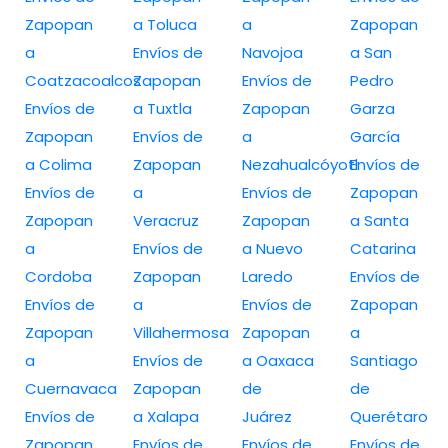
Zapopan
a Toluca
a
Zapopan
a
Envíos de
Navojoa
a San
Coatzacoalcos
Zapopan
Envíos de
Pedro
Envíos de
a Tuxtla
Zapopan
Garza
Zapopan
Envíos de
a
García
a Colima
Zapopan
Nezahualcóyotl
Envíos de
Envíos de
a
Envíos de
Zapopan
Zapopan
Veracruz
Zapopan
a Santa
a
Envíos de
a Nuevo
Catarina
Cordoba
Zapopan
Laredo
Envíos de
Envíos de
a
Envíos de
Zapopan
Zapopan
Villahermosa
Zapopan
a
a
Envíos de
a Oaxaca
Santiago
Cuernavaca
Zapopan
de
de
Envíos de
a Xalapa
Juárez
Querétaro
Zapopan
Envíos de
Envíos de
Envíos de