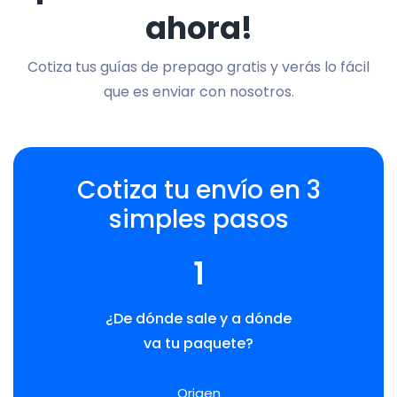
ahora!
Cotiza tus guías de prepago gratis y verás lo fácil
que es enviar con nosotros.
Cotiza tu envío en 3
simples pasos
1
¿De dónde sale y a dónde
va tu paquete?
Origen