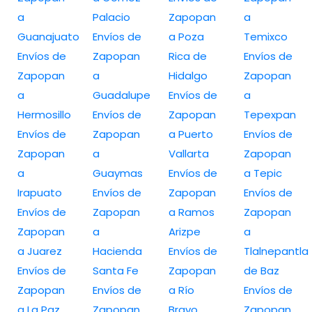
a
Palacio
Zapopan
a
Guanajuato
Envíos de
a Poza
Temixco
Envíos de
Zapopan
Rica de
Envíos de
Zapopan
a
Hidalgo
Zapopan
a
Guadalupe
Envíos de
a
Hermosillo
Envíos de
Zapopan
Tepexpan
Envíos de
Zapopan
a Puerto
Envíos de
Zapopan
a
Vallarta
Zapopan
a
Guaymas
Envíos de
a Tepic
Irapuato
Envíos de
Zapopan
Envíos de
Envíos de
Zapopan
a Ramos
Zapopan
Zapopan
a
Arizpe
a
a Juarez
Hacienda
Envíos de
Tlalnepantla
Envíos de
Santa Fe
Zapopan
de Baz
Zapopan
Envíos de
a Río
Envíos de
a La Paz
Zapopan
Bravo
Zapopan