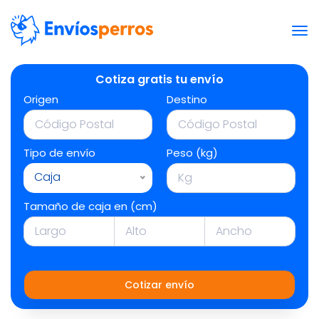
Cotiza gratis tu envío
Origen
Destino
Tipo de envío
Peso (kg)
Caja
Tamaño de caja en (cm)
Cotizar envío