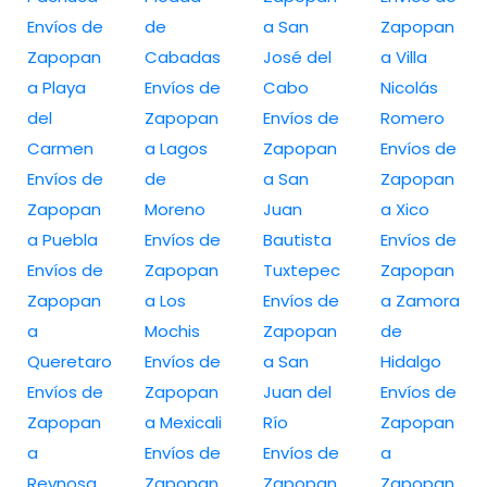
Envíos de
de
a San
Zapopan
Zapopan
Cabadas
José del
a Villa
a Playa
Envíos de
Cabo
Nicolás
del
Zapopan
Envíos de
Romero
Carmen
a Lagos
Zapopan
Envíos de
Envíos de
de
a San
Zapopan
Zapopan
Moreno
Juan
a Xico
a Puebla
Envíos de
Bautista
Envíos de
Envíos de
Zapopan
Tuxtepec
Zapopan
Zapopan
a Los
Envíos de
a Zamora
a
Mochis
Zapopan
de
Queretaro
Envíos de
a San
Hidalgo
Envíos de
Zapopan
Juan del
Envíos de
Zapopan
a Mexicali
Río
Zapopan
a
Envíos de
Envíos de
a
Reynosa
Zapopan
Zapopan
Zapopan