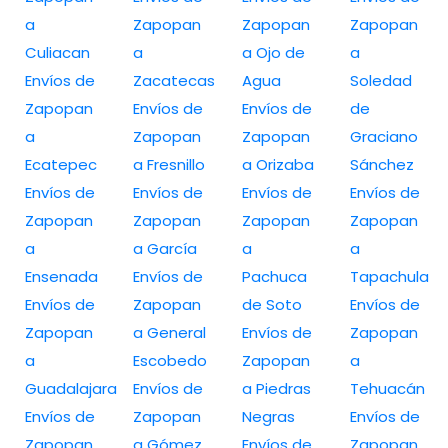
a
Zapopan
Zapopan
Zapopan
Culiacan
a
a Ojo de
a
Envíos de
Zacatecas
Agua
Soledad
Zapopan
Envíos de
Envíos de
de
a
Zapopan
Zapopan
Graciano
Ecatepec
a Fresnillo
a Orizaba
Sánchez
Envíos de
Envíos de
Envíos de
Envíos de
Zapopan
Zapopan
Zapopan
Zapopan
a
a García
a
a
Ensenada
Envíos de
Pachuca
Tapachula
Envíos de
Zapopan
de Soto
Envíos de
Zapopan
a General
Envíos de
Zapopan
a
Escobedo
Zapopan
a
Guadalajara
Envíos de
a Piedras
Tehuacán
Envíos de
Zapopan
Negras
Envíos de
Zapopan
a Gómez
Envíos de
Zapopan