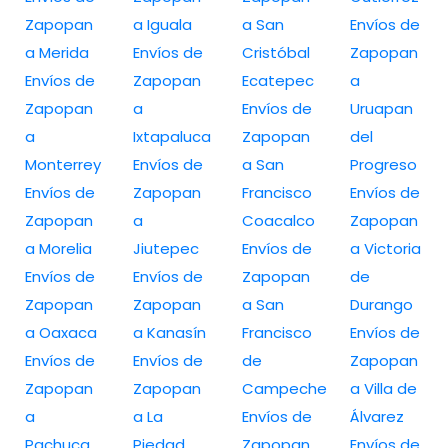
Zapopan
a Iguala
a San
Envíos de
a Merida
Envíos de
Cristóbal
Zapopan
Envíos de
Zapopan
Ecatepec
a
Zapopan
a
Envíos de
Uruapan
a
Ixtapaluca
Zapopan
del
Monterrey
Envíos de
a San
Progreso
Envíos de
Zapopan
Francisco
Envíos de
Zapopan
a
Coacalco
Zapopan
a Morelia
Jiutepec
Envíos de
a Victoria
Envíos de
Envíos de
Zapopan
de
Zapopan
Zapopan
a San
Durango
a Oaxaca
a Kanasín
Francisco
Envíos de
Envíos de
Envíos de
de
Zapopan
Zapopan
Zapopan
Campeche
a Villa de
a
a La
Envíos de
Álvarez
Pachuca
Piedad
Zapopan
Envíos de