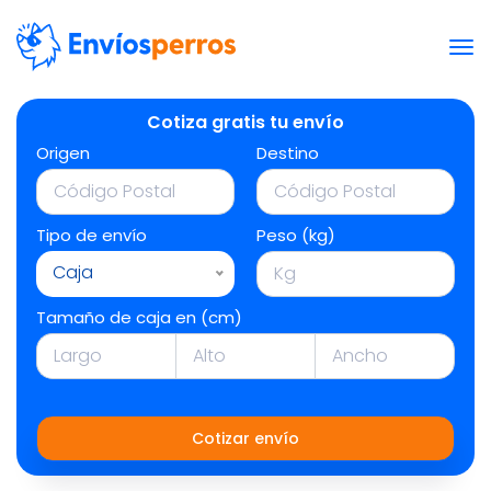
Cotiza gratis tu envío
Origen
Destino
Tipo de envío
Peso (kg)
Caja
Tamaño de caja en (cm)
Cotizar envío