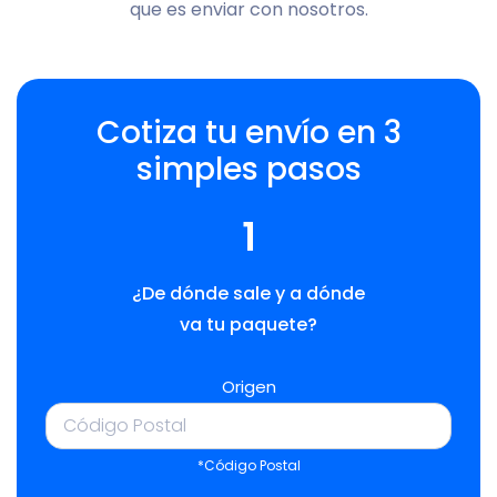
que es enviar con nosotros.
Cotiza tu envío en 3
simples pasos
1
¿De dónde sale y a dónde
va tu paquete?
Origen
*Código Postal