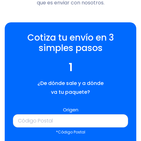
que es enviar con nosotros.
Cotiza tu envío en 3
simples pasos
1
¿De dónde sale y a dónde
va tu paquete?
Origen
*Código Postal