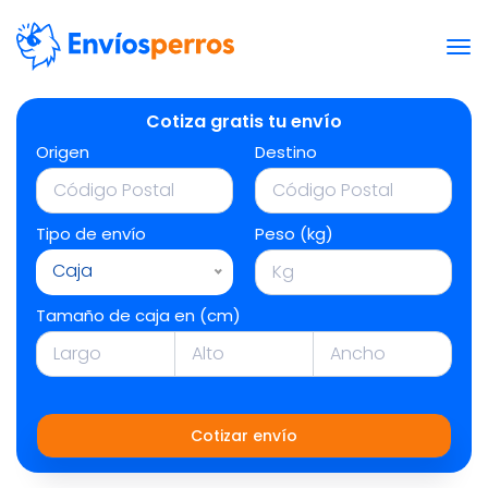
Cotiza gratis tu envío
Origen
Destino
Tipo de envío
Peso (kg)
Caja
Tamaño de caja en (cm)
Cotizar envío