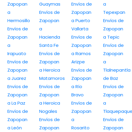
Zapopan
Guaymas
Envíos de
a
a
Envíos de
Zapopan
Tepexpan
Hermosillo
Zapopan
a Puerto
Envíos de
Envíos de
a
Vallarta
Zapopan
Zapopan
Hacienda
Envíos de
a Tepic
a
Santa Fe
Zapopan
Envíos de
Irapuato
Envíos de
a Ramos
Zapopan
Envíos de
Zapopan
Arizpe
a
Zapopan
a Heroica
Envíos de
Tlalnepantla
a Juarez
Matamoros
Zapopan
de Baz
Envíos de
Envíos de
a Río
Envíos de
Zapopan
Zapopan
Bravo
Zapopan
a La Paz
a Heroica
Envíos de
a
Envíos de
Nogales
Zapopan
Tlaquepaqu
Zapopan
Envíos de
a
Envíos de
a León
Zapopan
Rosarito
Zapopan