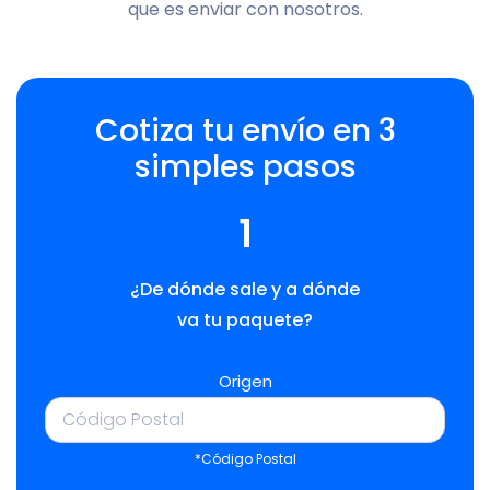
que es enviar con nosotros.
Cotiza tu envío en 3
simples pasos
1
¿De dónde sale y a dónde
va tu paquete?
Origen
*Código Postal