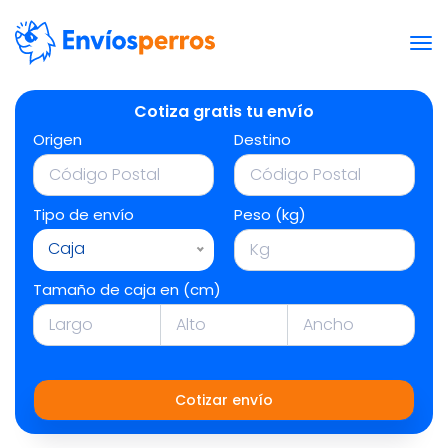
Cotiza gratis tu envío
Origen
Destino
Tipo de envío
Peso (kg)
Caja
Tamaño de caja en (cm)
Cotizar envío