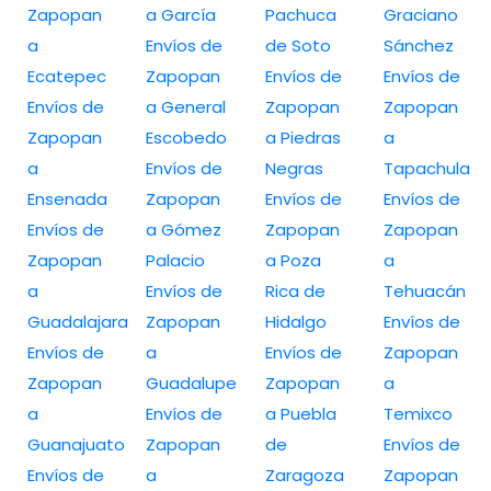
Zapopan
a García
Pachuca
Graciano
a
Envíos de
de Soto
Sánchez
Ecatepec
Zapopan
Envíos de
Envíos de
Envíos de
a General
Zapopan
Zapopan
Zapopan
Escobedo
a Piedras
a
a
Envíos de
Negras
Tapachula
Ensenada
Zapopan
Envíos de
Envíos de
Envíos de
a Gómez
Zapopan
Zapopan
Zapopan
Palacio
a Poza
a
a
Envíos de
Rica de
Tehuacán
Guadalajara
Zapopan
Hidalgo
Envíos de
Envíos de
a
Envíos de
Zapopan
Zapopan
Guadalupe
Zapopan
a
a
Envíos de
a Puebla
Temixco
Guanajuato
Zapopan
de
Envíos de
Envíos de
a
Zaragoza
Zapopan