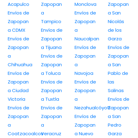
Acapulco
Zapopan
Monclova
Zapopan
Envíos de
a
Envíos de
a San
Zapopan
Tampico
Zapopan
Nicolás
a CDMX
Envíos de
a
de los
Envíos de
Zapopan
Naucalpan
Garza
Zapopan
a Tijuana
Envíos de
Envíos de
a
Envíos de
Zapopan
Zapopan
Chihuahua
Zapopan
a
a San
Envíos de
a Toluca
Navojoa
Pablo de
Zapopan
Envíos de
Envíos de
las
a Ciudad
Zapopan
Zapopan
Salinas
Victoria
a Tuxtla
a
Envíos de
Envíos de
Envíos de
Nezahualcóyotl
Zapopan
Zapopan
Zapopan
Envíos de
a San
a
a
Zapopan
Pedro
Coatzacoalcos
Veracruz
a Nuevo
Garza