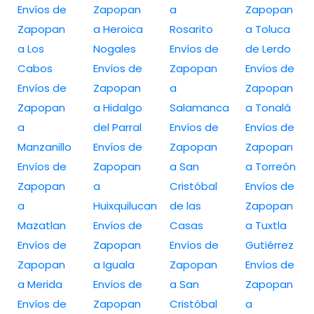
Envíos de
Zapopan
a
Zapopan
Zapopan
a Heroica
Rosarito
a Toluca
a Los
Nogales
Envíos de
de Lerdo
Cabos
Envíos de
Zapopan
Envíos de
Envíos de
Zapopan
a
Zapopan
Zapopan
a Hidalgo
Salamanca
a Tonalá
a
del Parral
Envíos de
Envíos de
Manzanillo
Envíos de
Zapopan
Zapopan
Envíos de
Zapopan
a San
a Torreón
Zapopan
a
Cristóbal
Envíos de
a
Huixquilucan
de las
Zapopan
Mazatlan
Envíos de
Casas
a Tuxtla
Envíos de
Zapopan
Envíos de
Gutiérrez
Zapopan
a Iguala
Zapopan
Envíos de
a Merida
Envíos de
a San
Zapopan
Envíos de
Zapopan
Cristóbal
a