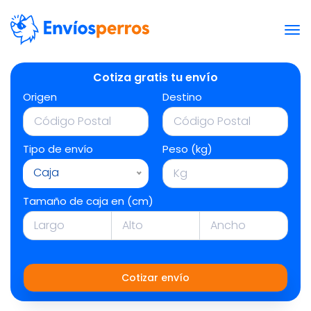
Cotiza gratis tu envío
Origen
Destino
Tipo de envío
Peso (kg)
Caja
Tamaño de caja en (cm)
Cotizar envío