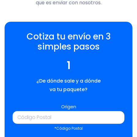
que es enviar con nosotros.
Cotiza tu envío en 3
simples pasos
1
¿De dónde sale y a dónde
va tu paquete?
Origen
*Código Postal