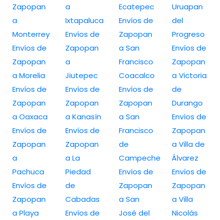
Zapopan
a
Ecatepec
Uruapan
a
Ixtapaluca
Envíos de
del
Monterrey
Envíos de
Zapopan
Progreso
Envíos de
Zapopan
a San
Envíos de
Zapopan
a
Francisco
Zapopan
a Morelia
Jiutepec
Coacalco
a Victoria
Envíos de
Envíos de
Envíos de
de
Zapopan
Zapopan
Zapopan
Durango
a Oaxaca
a Kanasín
a San
Envíos de
Envíos de
Envíos de
Francisco
Zapopan
Zapopan
Zapopan
de
a Villa de
a
a La
Campeche
Álvarez
Pachuca
Piedad
Envíos de
Envíos de
Envíos de
de
Zapopan
Zapopan
Zapopan
Cabadas
a San
a Villa
a Playa
Envíos de
José del
Nicolás