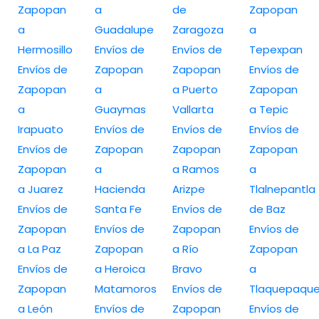
Zapopan
a
de
Zapopan
a
Guadalupe
Zaragoza
a
Hermosillo
Envíos de
Envíos de
Tepexpan
Envíos de
Zapopan
Zapopan
Envíos de
Zapopan
a
a Puerto
Zapopan
a
Guaymas
Vallarta
a Tepic
Irapuato
Envíos de
Envíos de
Envíos de
Envíos de
Zapopan
Zapopan
Zapopan
Zapopan
a
a Ramos
a
a Juarez
Hacienda
Arizpe
Tlalnepantla
Envíos de
Santa Fe
Envíos de
de Baz
Zapopan
Envíos de
Zapopan
Envíos de
a La Paz
Zapopan
a Río
Zapopan
Envíos de
a Heroica
Bravo
a
Zapopan
Matamoros
Envíos de
Tlaquepaqu
a León
Envíos de
Zapopan
Envíos de