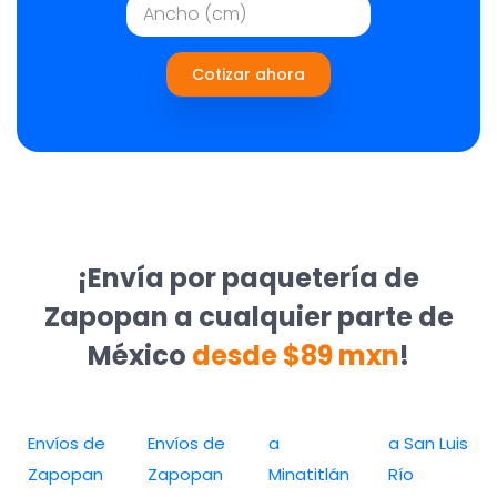
Cotizar ahora
¡Envía por paquetería de
Zapopan a cualquier parte de
México
desde $89 mxn
!
Envíos de
Envíos de
a
a San Luis
Zapopan
Zapopan
Minatitlán
Río