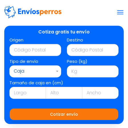
Cotiza gratis tu envío
Origen
Destino
Tipo de envío
Peso (kg)
Caja
Tamaño de caja en (cm)
Cotizar envío