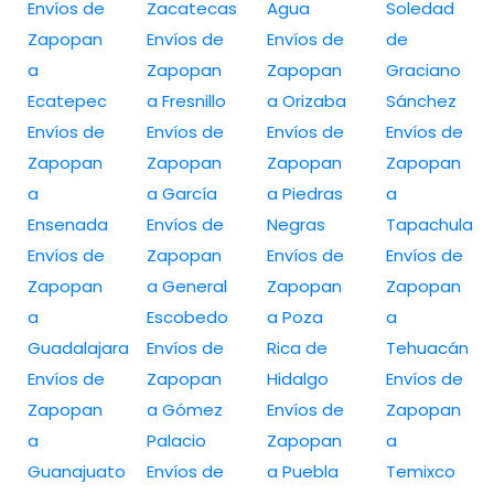
Envíos de
Zacatecas
Agua
Soledad
Zapopan
Envíos de
Envíos de
de
a
Zapopan
Zapopan
Graciano
Ecatepec
a Fresnillo
a Orizaba
Sánchez
Envíos de
Envíos de
Envíos de
Envíos de
Zapopan
Zapopan
Zapopan
Zapopan
a
a García
a Piedras
a
Ensenada
Envíos de
Negras
Tapachula
Envíos de
Zapopan
Envíos de
Envíos de
Zapopan
a General
Zapopan
Zapopan
a
Escobedo
a Poza
a
Guadalajara
Envíos de
Rica de
Tehuacán
Envíos de
Zapopan
Hidalgo
Envíos de
Zapopan
a Gómez
Envíos de
Zapopan
a
Palacio
Zapopan
a
Guanajuato
Envíos de
a Puebla
Temixco