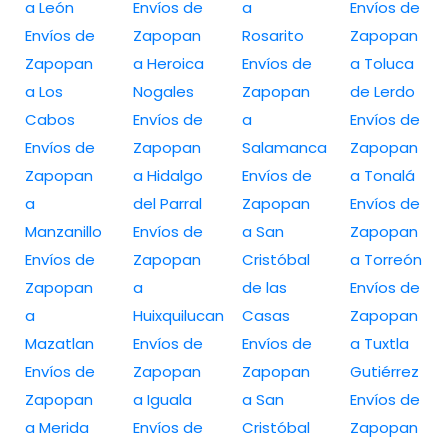
a León
Envíos de
a
Envíos de
Envíos de
Zapopan
Rosarito
Zapopan
Zapopan
a Heroica
Envíos de
a Toluca
a Los
Nogales
Zapopan
de Lerdo
Cabos
Envíos de
a
Envíos de
Envíos de
Zapopan
Salamanca
Zapopan
Zapopan
a Hidalgo
Envíos de
a Tonalá
a
del Parral
Zapopan
Envíos de
Manzanillo
Envíos de
a San
Zapopan
Envíos de
Zapopan
Cristóbal
a Torreón
Zapopan
a
de las
Envíos de
a
Huixquilucan
Casas
Zapopan
Mazatlan
Envíos de
Envíos de
a Tuxtla
Envíos de
Zapopan
Zapopan
Gutiérrez
Zapopan
a Iguala
a San
Envíos de
a Merida
Envíos de
Cristóbal
Zapopan