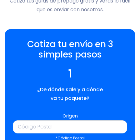
Cotiza tus guías de prepago gratis y verás lo fácil
que es enviar con nosotros.
Cotiza tu envío en 3
simples pasos
1
¿De dónde sale y a dónde
va tu paquete?
Origen
*Código Postal