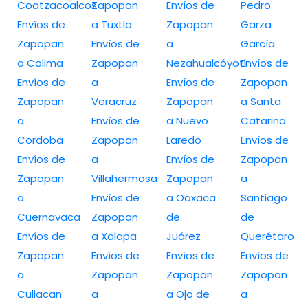
Coatzacoalcos
Zapopan
Envíos de
Pedro
Envíos de
a Tuxtla
Zapopan
Garza
Zapopan
Envíos de
a
García
a Colima
Zapopan
Nezahualcóyotl
Envíos de
Envíos de
a
Envíos de
Zapopan
Zapopan
Veracruz
Zapopan
a Santa
a
Envíos de
a Nuevo
Catarina
Cordoba
Zapopan
Laredo
Envíos de
Envíos de
a
Envíos de
Zapopan
Zapopan
Villahermosa
Zapopan
a
a
Envíos de
a Oaxaca
Santiago
Cuernavaca
Zapopan
de
de
Envíos de
a Xalapa
Juárez
Querétaro
Zapopan
Envíos de
Envíos de
Envíos de
a
Zapopan
Zapopan
Zapopan
Culiacan
a
a Ojo de
a