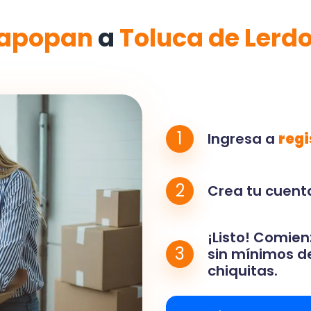
apopan
a
Toluca de Lerd
1
Ingresa a
regi
2
Crea tu cuenta
¡Listo! Comien
3
sin mínimos de
chiquitas.