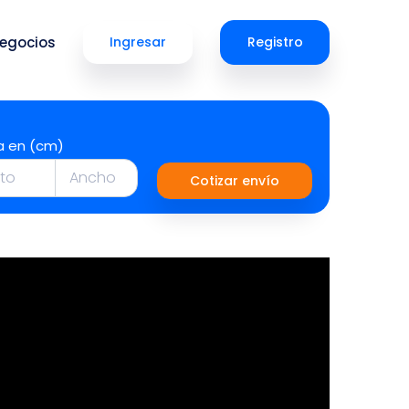
egocios
Ingresar
Registro
a en (cm)
Cotizar envío