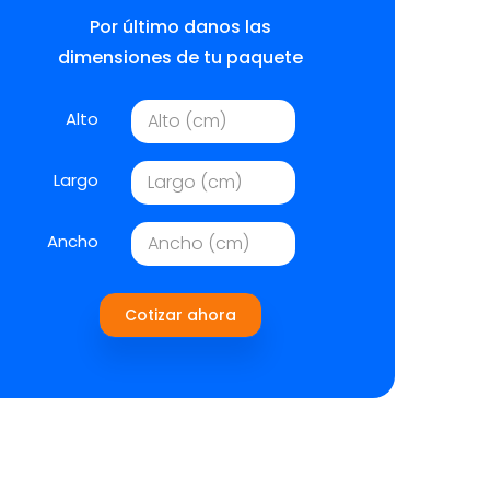
Por último danos las
dimensiones de tu paquete
Alto
Largo
Ancho
Cotizar ahora