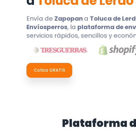
a
Toluca de Lerdo
Envía de
Zapopan
a
Toluca de Ler
Envíosperros
, la
plataforma de env
servicios rápidos, sencillos y econó
Cotiza GRATIS
Plataforma d