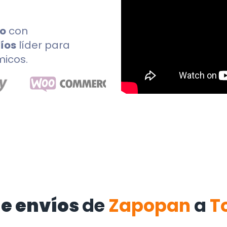
do
con
íos
líder para
micos.
e envíos
de
Zapopan
a
T