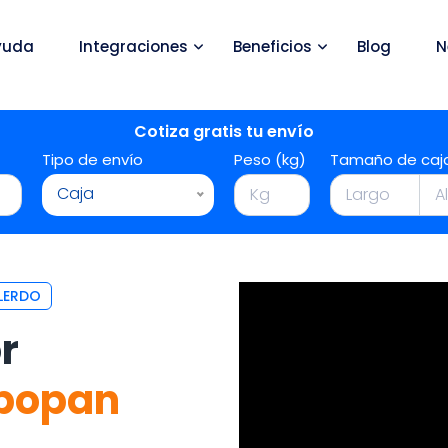
yuda
Integraciones
Beneficios
Blog
N
Cotiza gratis tu envío
Tipo de envío
Peso (kg)
Tamaño de caj
Caja
LERDO
r
popan