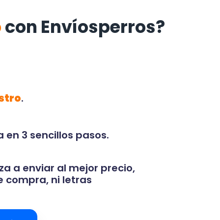
o
con Envíosperros?
stro
.
 en 3 sencillos pasos.
za a enviar al mejor precio,
 compra, ni letras