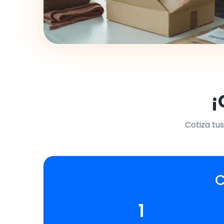
¡
Cotiza tus
C
1