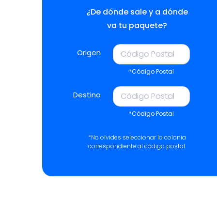
¿De dónde sale y a dónde
va tu paquete?
Origen
*Código Postal
Destino
*Código Postal
*No olvides seleccionar la colonia
correspondiente al código postal.