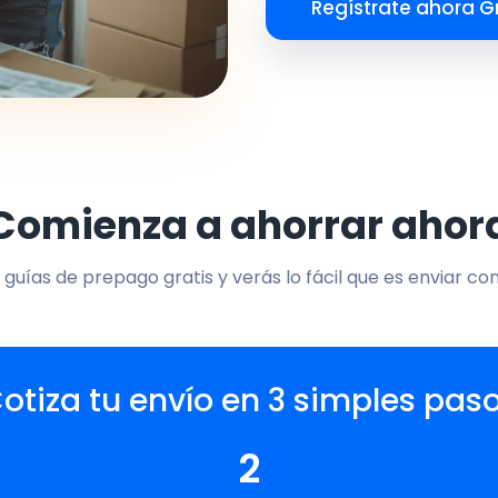
Regístrate ahora Gr
Comienza a ahorrar ahor
 guías de prepago gratis y verás lo fácil que es enviar co
otiza tu envío en 3 simples pas
2