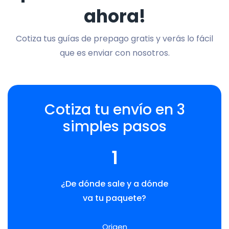
ahora!
Cotiza tus guías de prepago gratis y verás lo fácil
que es enviar con nosotros.
Cotiza tu envío en 3
simples pasos
1
¿De dónde sale y a dónde
va tu paquete?
Origen