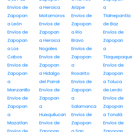
Envíos de
a Heroica
Arizpe
a
Zapopan
Matamoros
Envíos de
Tlalnepantla
a León
Envíos de
Zapopan
de Baz
Envíos de
Zapopan
a Río
Envíos de
Zapopan
a Heroica
Bravo
Zapopan
a Los
Nogales
Envíos de
a
Cabos
Envíos de
Zapopan
Tlaquepaqu
Envíos de
Zapopan
a
Envíos de
Zapopan
a Hidalgo
Rosarito
Zapopan
a
del Parral
Envíos de
a Toluca
Manzanillo
Envíos de
Zapopan
de Lerdo
Envíos de
Zapopan
a
Envíos de
Zapopan
a
Salamanca
Zapopan
a
Huixquilucan
Envíos de
a Tonalá
Mazatlan
Envíos de
Zapopan
Envíos de
Envíos de
Zapopan
a San
Zapopan