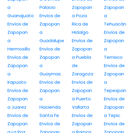
a
Palacio
Zapopan
Zapopan
Guanajuato
Envíos de
a Poza
a
Envíos de
Zapopan
Rica de
Tehuacán
Zapopan
a
Hidalgo
Envíos de
a
Guadalupe
Envíos de
Zapopan
Hermosillo
Envíos de
Zapopan
a
Envíos de
Zapopan
a Puebla
Temixco
Zapopan
a
de
Envíos de
a
Guaymas
Zaragoza
Zapopan
Irapuato
Envíos de
Envíos de
a
Envíos de
Zapopan
Zapopan
Tepexpan
Zapopan
a
a Puerto
Envíos de
a Juarez
Hacienda
Vallarta
Zapopan
Envíos de
Santa Fe
Envíos de
a Tepic
Zapopan
Envíos de
Zapopan
Envíos de
a La Paz
Zapopan
a Ramos
Zapopan