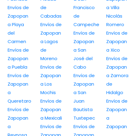
Envíos de
de
Francisco
a Villa
Zapopan
Cabadas
de
Nicolás
a Playa
Envíos de
Campeche
Romero
del
Zapopan
Envíos de
Envíos de
Carmen
a Lagos
Zapopan
Zapopan
Envíos de
de
a San
a Xico
Zapopan
Moreno
José del
Envíos de
a Puebla
Envíos de
Cabo
Zapopan
Envíos de
Zapopan
Envíos de
a Zamora
Zapopan
a Los
Zapopan
de
a
Mochis
a San
Hidalgo
Queretaro
Envíos de
Juan
Envíos de
Envíos de
Zapopan
Bautista
Zapopan
Zapopan
a Mexicali
Tuxtepec
a
a
Envíos de
Envíos de
Zapopan
Reynosa
Zapopan
Zapopan