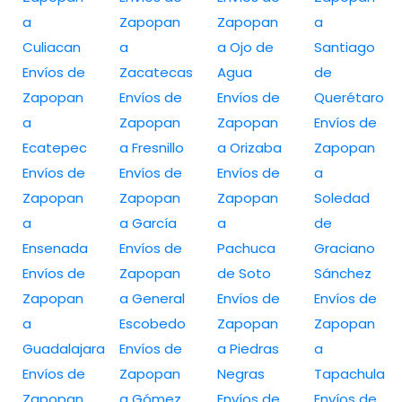
a
Zapopan
Zapopan
a
Culiacan
a
a Ojo de
Santiago
Envíos de
Zacatecas
Agua
de
Zapopan
Envíos de
Envíos de
Querétaro
a
Zapopan
Zapopan
Envíos de
Ecatepec
a Fresnillo
a Orizaba
Zapopan
Envíos de
Envíos de
Envíos de
a
Zapopan
Zapopan
Zapopan
Soledad
a
a García
a
de
Ensenada
Envíos de
Pachuca
Graciano
Envíos de
Zapopan
de Soto
Sánchez
Zapopan
a General
Envíos de
Envíos de
a
Escobedo
Zapopan
Zapopan
Guadalajara
Envíos de
a Piedras
a
Envíos de
Zapopan
Negras
Tapachula
Zapopan
a Gómez
Envíos de
Envíos de