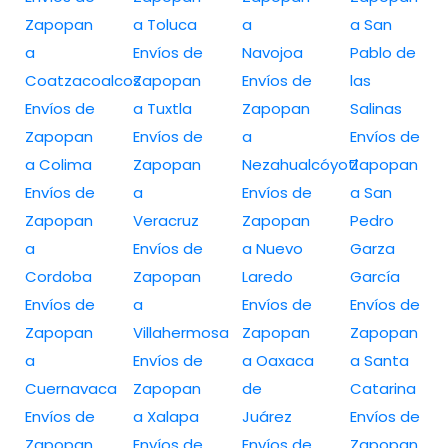
Zapopan
a Toluca
a
a San
a
Envíos de
Navojoa
Pablo de
Coatzacoalcos
Zapopan
Envíos de
las
Envíos de
a Tuxtla
Zapopan
Salinas
Zapopan
Envíos de
a
Envíos de
a Colima
Zapopan
Nezahualcóyotl
Zapopan
Envíos de
a
Envíos de
a San
Zapopan
Veracruz
Zapopan
Pedro
a
Envíos de
a Nuevo
Garza
Cordoba
Zapopan
Laredo
García
Envíos de
a
Envíos de
Envíos de
Zapopan
Villahermosa
Zapopan
Zapopan
a
Envíos de
a Oaxaca
a Santa
Cuernavaca
Zapopan
de
Catarina
Envíos de
a Xalapa
Juárez
Envíos de
Zapopan
Envíos de
Envíos de
Zapopan