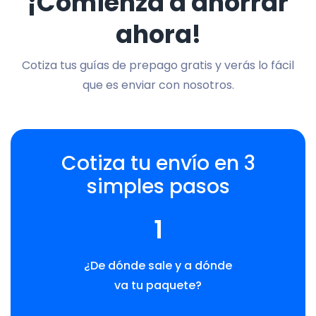
¡Comienza a ahorrar
ahora!
Cotiza tus guías de prepago gratis y verás lo fácil
que es enviar con nosotros.
Cotiza tu envío en 3
simples pasos
1
¿De dónde sale y a dónde
va tu paquete?