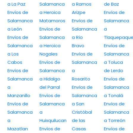
a La Paz
Salamanca
a Ramos
de Baz
Envíos de
a Heroica
Arizpe
Envíos de
Salamanca
Matamoros
Envíos de
Salamanca
a León
Envíos de
Salamanca
a
Envíos de
Salamanca
a Río
Tlaquepaqu
Salamanca
a Heroica
Bravo
Envíos de
a Los
Nogales
Envíos de
Salamanca
Cabos
Envíos de
Salamanca
a Toluca
Envíos de
Salamanca
a
de Lerdo
Salamanca
a Hidalgo
Rosarito
Envíos de
a
del Parral
Envíos de
Salamanca
Manzanillo
Envíos de
Salamanca
a Tonalá
Envíos de
Salamanca
a San
Envíos de
Salamanca
a
Cristóbal
Salamanca
a
Huixquilucan
de las
a Torreón
Mazatlan
Envíos de
Casas
Envíos de