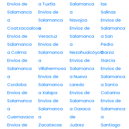
Envíos de
a Tuxtla
Salamanca
las
Salamanca
Envíos de
a
Salinas
a
Salamanca
Navojoa
Envíos de
Coatzacoalcos
a
Envíos de
Salamanca
Envíos de
Veracruz
Salamanca
a San
Salamanca
Envíos de
a
Pedro
a Colima
Salamanca
Nezahualcóyotl
Garza
Envíos de
a
Envíos de
García
Salamanca
Villahermosa
Salamanca
Envíos de
a
Envíos de
a Nuevo
Salamanca
Cordoba
Salamanca
Laredo
a Santa
Envíos de
a Xalapa
Envíos de
Catarina
Salamanca
Envíos de
Salamanca
Envíos de
a
Salamanca
a Oaxaca
Salamanca
Cuernavaca
a
de
a
Envíos de
Zacatecas
Juárez
Santiago