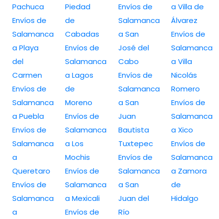
Pachuca
Piedad
Envíos de
a Villa de
Envíos de
de
Salamanca
Álvarez
Salamanca
Cabadas
a San
Envíos de
a Playa
Envíos de
José del
Salamanca
del
Salamanca
Cabo
a Villa
Carmen
a Lagos
Envíos de
Nicolás
Envíos de
de
Salamanca
Romero
Salamanca
Moreno
a San
Envíos de
a Puebla
Envíos de
Juan
Salamanca
Envíos de
Salamanca
Bautista
a Xico
Salamanca
a Los
Tuxtepec
Envíos de
a
Mochis
Envíos de
Salamanca
Queretaro
Envíos de
Salamanca
a Zamora
Envíos de
Salamanca
a San
de
Salamanca
a Mexicali
Juan del
Hidalgo
a
Envíos de
Río