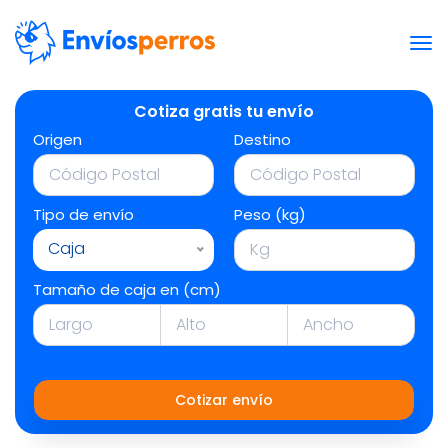
Cotiza gratis tu envío
Origen
Destino
Tipo de envío
Peso (kg)
Caja
Tamaño de caja en (cm)
Cotizar envío