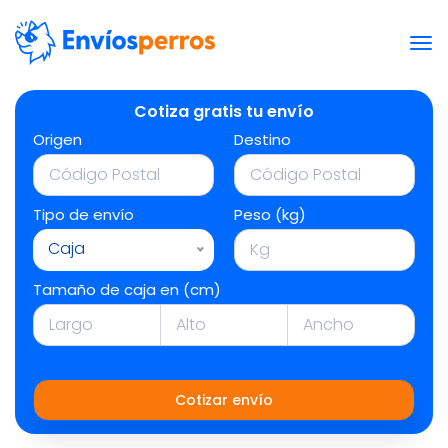
Cotiza gratis tu envío
Origen
Destino
Tipo de envío
Peso (kg)
Caja
Tamaño de caja en (cm)
Cotizar envío