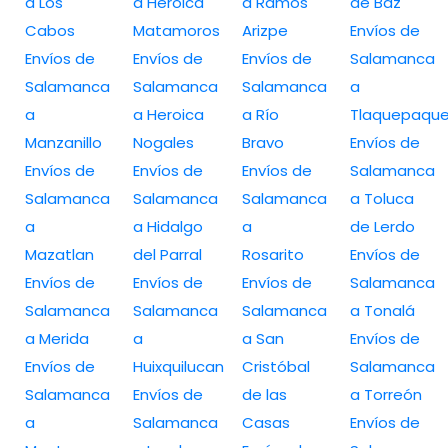
a Los
a Heroica
a Ramos
de Baz
Cabos
Matamoros
Arizpe
Envíos de
Envíos de
Envíos de
Envíos de
Salamanca
Salamanca
Salamanca
Salamanca
a
a
a Heroica
a Río
Tlaquepaqu
Manzanillo
Nogales
Bravo
Envíos de
Envíos de
Envíos de
Envíos de
Salamanca
Salamanca
Salamanca
Salamanca
a Toluca
a
a Hidalgo
a
de Lerdo
Mazatlan
del Parral
Rosarito
Envíos de
Envíos de
Envíos de
Envíos de
Salamanca
Salamanca
Salamanca
Salamanca
a Tonalá
a Merida
a
a San
Envíos de
Envíos de
Huixquilucan
Cristóbal
Salamanca
Salamanca
Envíos de
de las
a Torreón
a
Salamanca
Casas
Envíos de