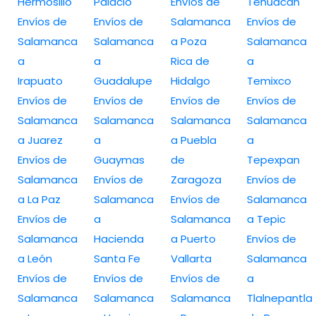
Hermosillo
Palacio
Envíos de
Tehuacán
Envíos de
Envíos de
Salamanca
Envíos de
Salamanca
Salamanca
a Poza
Salamanca
a
a
Rica de
a
Irapuato
Guadalupe
Hidalgo
Temixco
Envíos de
Envíos de
Envíos de
Envíos de
Salamanca
Salamanca
Salamanca
Salamanca
a Juarez
a
a Puebla
a
Envíos de
Guaymas
de
Tepexpan
Salamanca
Envíos de
Zaragoza
Envíos de
a La Paz
Salamanca
Envíos de
Salamanca
Envíos de
a
Salamanca
a Tepic
Salamanca
Hacienda
a Puerto
Envíos de
a León
Santa Fe
Vallarta
Salamanca
Envíos de
Envíos de
Envíos de
a
Salamanca
Salamanca
Salamanca
Tlalnepantla