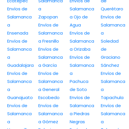
Ecatepec
Salamanca
Envíos de
de
Envíos de
a
Salamanca
Querétaro
Salamanca
Zapopan
a Ojo de
Envíos de
a
Envíos de
Agua
Salamanca
Ensenada
Salamanca
Envíos de
a
Envíos de
a Fresnillo
Salamanca
Soledad
Salamanca
Envíos de
a Orizaba
de
a
Salamanca
Envíos de
Graciano
Guadalajara
a García
Salamanca
Sánchez
Envíos de
Envíos de
a
Envíos de
Salamanca
Salamanca
Pachuca
Salamanca
a
a General
de Soto
a
Guanajuato
Escobedo
Envíos de
Tapachula
Envíos de
Envíos de
Salamanca
Envíos de
Salamanca
Salamanca
a Piedras
Salamanca
a
a Gómez
Negras
a