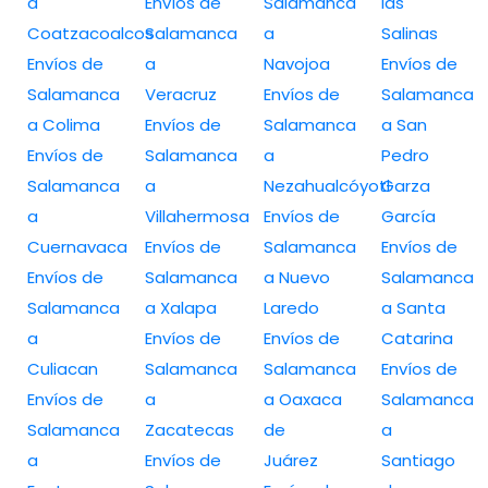
a
Envíos de
Salamanca
las
Coatzacoalcos
Salamanca
a
Salinas
Envíos de
a
Navojoa
Envíos de
Salamanca
Veracruz
Envíos de
Salamanca
a Colima
Envíos de
Salamanca
a San
Envíos de
Salamanca
a
Pedro
Salamanca
a
Nezahualcóyotl
Garza
a
Villahermosa
Envíos de
García
Cuernavaca
Envíos de
Salamanca
Envíos de
Envíos de
Salamanca
a Nuevo
Salamanca
Salamanca
a Xalapa
Laredo
a Santa
a
Envíos de
Envíos de
Catarina
Culiacan
Salamanca
Salamanca
Envíos de
Envíos de
a
a Oaxaca
Salamanca
Salamanca
Zacatecas
de
a
a
Envíos de
Juárez
Santiago