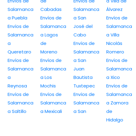
Envíos de
de
Envíos de
a Villa de
Salamanca
Cabadas
Salamanca
Álvarez
a Puebla
Envíos de
a San
Envíos de
Envíos de
Salamanca
José del
Salamanca
Salamanca
a Lagos
Cabo
a Villa
a
de
Envíos de
Nicolás
Queretaro
Moreno
Salamanca
Romero
Envíos de
Envíos de
a San
Envíos de
Salamanca
Salamanca
Juan
Salamanca
a
a Los
Bautista
a Xico
Reynosa
Mochis
Tuxtepec
Envíos de
Envíos de
Envíos de
Envíos de
Salamanca
Salamanca
Salamanca
Salamanca
a Zamora
a Saltillo
a Mexicali
a San
de
Hidalgo