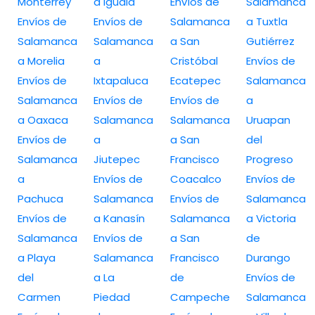
Monterrey
a Iguala
Envíos de
Salamanca
Envíos de
Envíos de
Salamanca
a Tuxtla
Salamanca
Salamanca
a San
Gutiérrez
a Morelia
a
Cristóbal
Envíos de
Envíos de
Ixtapaluca
Ecatepec
Salamanca
Salamanca
Envíos de
Envíos de
a
a Oaxaca
Salamanca
Salamanca
Uruapan
Envíos de
a
a San
del
Salamanca
Jiutepec
Francisco
Progreso
a
Envíos de
Coacalco
Envíos de
Pachuca
Salamanca
Envíos de
Salamanca
Envíos de
a Kanasín
Salamanca
a Victoria
Salamanca
Envíos de
a San
de
a Playa
Salamanca
Francisco
Durango
del
a La
de
Envíos de
Carmen
Piedad
Campeche
Salamanca