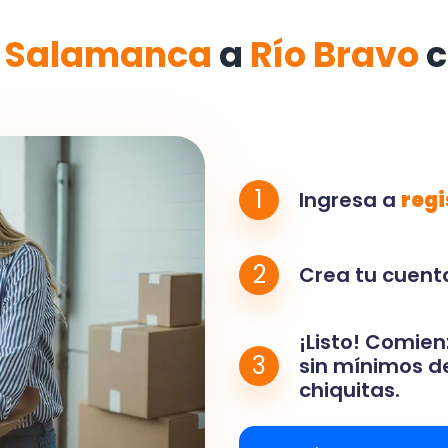
e
Salamanca
a
Río Bravo
c
1
Ingresa a
regi
2
Crea tu cuenta
¡Listo! Comien
3
sin mínimos de
chiquitas.