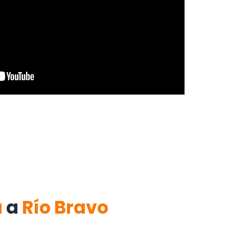
a
a
Río Bravo