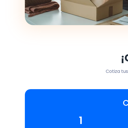
¡
Cotiza tus
C
1