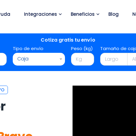
yuda
Integraciones
Beneficios
Blog
N
Cotiza gratis tu envío
Tipo de envío
Peso (kg)
Tamaño de caj
Caja
VO
r