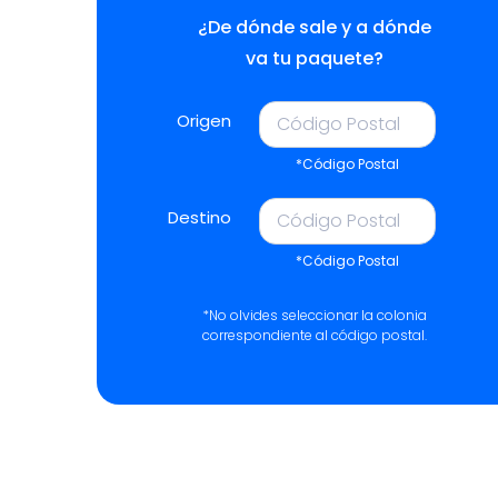
¿De dónde sale y a dónde
va tu paquete?
Origen
*Código Postal
Destino
*Código Postal
*No olvides seleccionar la colonia
correspondiente al código postal.