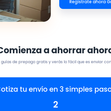
Regístrate ahora Gr
Comienza a ahorrar ahor
 guías de prepago gratis y verás lo fácil que es enviar co
otiza tu envío en 3 simples pas
2