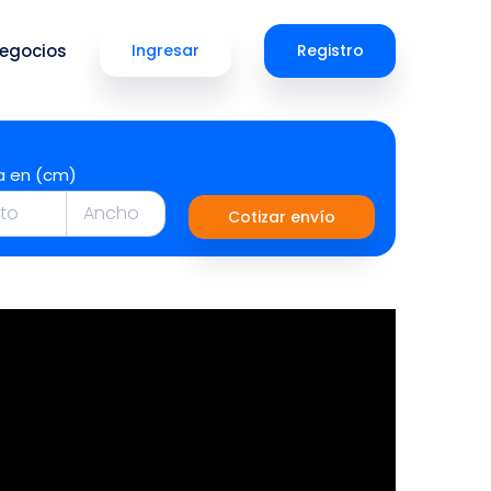
egocios
Ingresar
Registro
a en (cm)
Cotizar envío