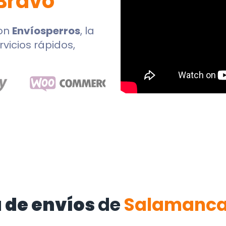
 Bravo
on
Envíosperros
, la
rvicios rápidos,
 de envíos
de
Salamanc