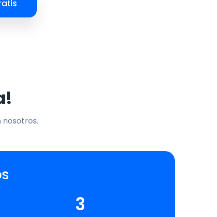
atis
a!
n nosotros.
os
3