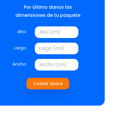
Por último danos las
dimensiones de tu paquete
Alto
Largo
Ancho
Cotizar ahora