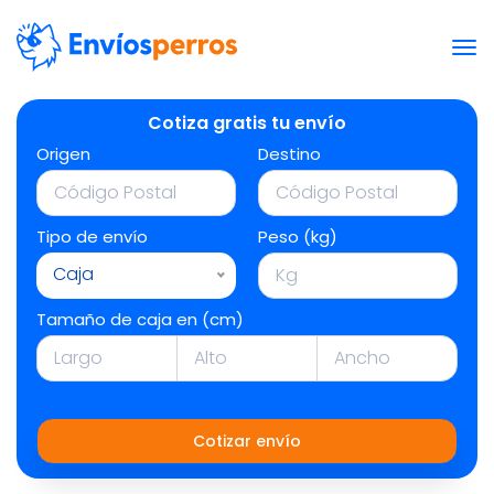
Cotiza gratis tu envío
Origen
Destino
Tipo de envío
Peso (kg)
Caja
Tamaño de caja en (cm)
Cotizar envío