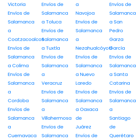
Victoria
Envíos de
a
Envíos de
Envíos de
Salamanca
Navojoa
Salamanca
Salamanca
a Toluca
Envíos de
a San
a
Envíos de
Salamanca
Pedro
Coatzacoalcos
Salamanca
a
Garza
Envíos de
a Tuxtla
Nezahualcóyotl
García
Salamanca
Envíos de
Envíos de
Envíos de
a Colima
Salamanca
Salamanca
Salamanca
Envíos de
a
a Nuevo
a Santa
Salamanca
Veracruz
Laredo
Catarina
a
Envíos de
Envíos de
Envíos de
Cordoba
Salamanca
Salamanca
Salamanca
Envíos de
a
a Oaxaca
a
Salamanca
Villahermosa
de
Santiago
a
Envíos de
Juárez
de
Cuernavaca
Salamanca
Envíos de
Querétaro