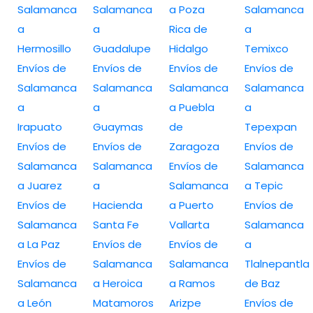
Salamanca
Salamanca
a Poza
Salamanca
a
a
Rica de
a
Hermosillo
Guadalupe
Hidalgo
Temixco
Envíos de
Envíos de
Envíos de
Envíos de
Salamanca
Salamanca
Salamanca
Salamanca
a
a
a Puebla
a
Irapuato
Guaymas
de
Tepexpan
Envíos de
Envíos de
Zaragoza
Envíos de
Salamanca
Salamanca
Envíos de
Salamanca
a Juarez
a
Salamanca
a Tepic
Envíos de
Hacienda
a Puerto
Envíos de
Salamanca
Santa Fe
Vallarta
Salamanca
a La Paz
Envíos de
Envíos de
a
Envíos de
Salamanca
Salamanca
Tlalnepantla
Salamanca
a Heroica
a Ramos
de Baz
a León
Matamoros
Arizpe
Envíos de