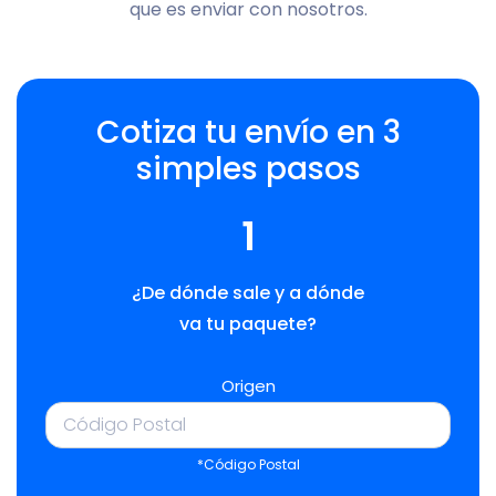
que es enviar con nosotros.
Cotiza tu envío en 3
simples pasos
1
¿De dónde sale y a dónde
va tu paquete?
Origen
*Código Postal