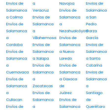
Envíos de
a
Navojoa
Envíos de
Salamanca
Veracruz
Envíos de
Salamanca
a Colima
Envíos de
Salamanca
a San
Envíos de
Salamanca
a
Pedro
Salamanca
a
Nezahualcóyotl
Garza
a
Villahermosa
Envíos de
García
Cordoba
Envíos de
Salamanca
Envíos de
Envíos de
Salamanca
a Nuevo
Salamanca
Salamanca
a Xalapa
Laredo
a Santa
a
Envíos de
Envíos de
Catarina
Cuernavaca
Salamanca
Salamanca
Envíos de
Envíos de
a
a Oaxaca
Salamanca
Salamanca
Zacatecas
de
a
a
Envíos de
Juárez
Santiago
Culiacan
Salamanca
Envíos de
de
Envíos de
a
Salamanca
Querétaro