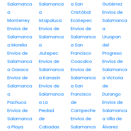
Salamanca
Salamanca
a San
Gutiérrez
a
a
Cristóbal
Envíos de
Monterrey
Ixtapaluca
Ecatepec
Salamanca
Envíos de
Envíos de
Envíos de
a
Salamanca
Salamanca
Salamanca
Uruapan
a Morelia
a
a San
del
Envíos de
Jiutepec
Francisco
Progreso
Salamanca
Envíos de
Coacalco
Envíos de
a Oaxaca
Salamanca
Envíos de
Salamanca
Envíos de
a Kanasín
Salamanca
a Victoria
Salamanca
Envíos de
a San
de
a
Salamanca
Francisco
Durango
Pachuca
a La
de
Envíos de
Envíos de
Piedad
Campeche
Salamanca
Salamanca
de
Envíos de
a Villa de
a Playa
Cabadas
Salamanca
Álvarez