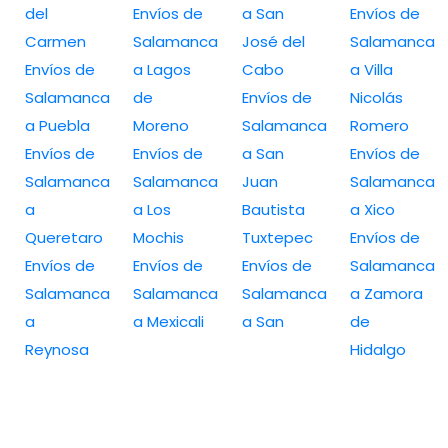
del
Envíos de
a San
Envíos de
Carmen
Salamanca
José del
Salamanca
Envíos de
a Lagos
Cabo
a Villa
Salamanca
de
Envíos de
Nicolás
a Puebla
Moreno
Salamanca
Romero
Envíos de
Envíos de
a San
Envíos de
Salamanca
Salamanca
Juan
Salamanca
a
a Los
Bautista
a Xico
Queretaro
Mochis
Tuxtepec
Envíos de
Envíos de
Envíos de
Envíos de
Salamanca
Salamanca
Salamanca
Salamanca
a Zamora
a
a Mexicali
a San
de
Reynosa
Hidalgo