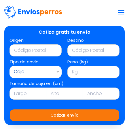
Cotiza gratis tu envío
Origen
Destino
Tipo de envío
Peso (kg)
Caja
Tamaño de caja en (cm)
Cotizar envío