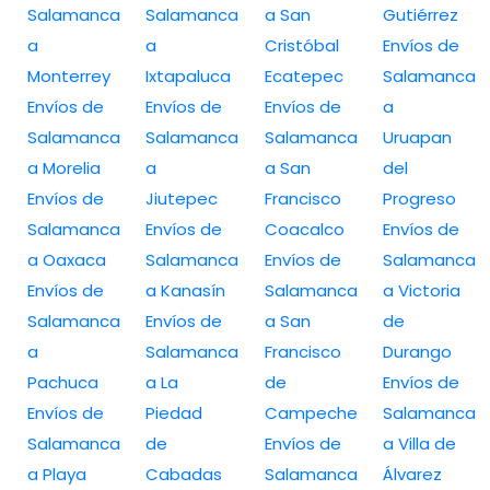
Salamanca
Salamanca
a San
Gutiérrez
a
a
Cristóbal
Envíos de
Monterrey
Ixtapaluca
Ecatepec
Salamanca
Envíos de
Envíos de
Envíos de
a
Salamanca
Salamanca
Salamanca
Uruapan
a Morelia
a
a San
del
Envíos de
Jiutepec
Francisco
Progreso
Salamanca
Envíos de
Coacalco
Envíos de
a Oaxaca
Salamanca
Envíos de
Salamanca
Envíos de
a Kanasín
Salamanca
a Victoria
Salamanca
Envíos de
a San
de
a
Salamanca
Francisco
Durango
Pachuca
a La
de
Envíos de
Envíos de
Piedad
Campeche
Salamanca
Salamanca
de
Envíos de
a Villa de
a Playa
Cabadas
Salamanca
Álvarez