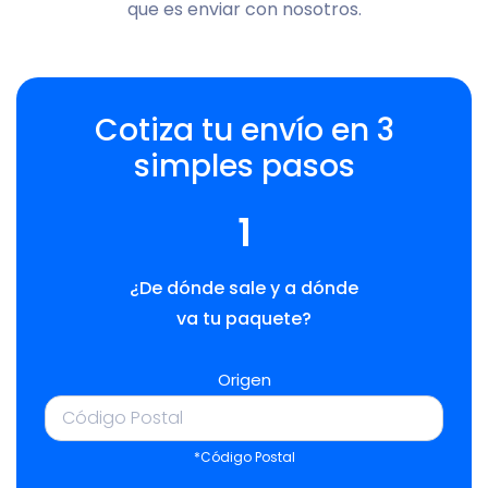
que es enviar con nosotros.
Cotiza tu envío en 3
simples pasos
1
¿De dónde sale y a dónde
va tu paquete?
Origen
*Código Postal