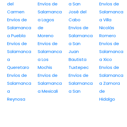
del
Envíos de
a San
Envíos de
Carmen
Salamanca
José del
Salamanca
Envíos de
a Lagos
Cabo
a Villa
Salamanca
de
Envíos de
Nicolás
a Puebla
Moreno
Salamanca
Romero
Envíos de
Envíos de
a San
Envíos de
Salamanca
Salamanca
Juan
Salamanca
a
a Los
Bautista
a Xico
Queretaro
Mochis
Tuxtepec
Envíos de
Envíos de
Envíos de
Envíos de
Salamanca
Salamanca
Salamanca
Salamanca
a Zamora
a
a Mexicali
a San
de
Reynosa
Hidalgo