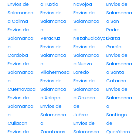
Envíos de
a Tuxtla
Navojoa
Envíos de
Salamanca
Envíos de
Envíos de
Salamanca
a Colima
Salamanca
Salamanca
a San
Envíos de
a
a
Pedro
Salamanca
Veracruz
Nezahualcóyotl
Garza
a
Envíos de
Envíos de
García
Cordoba
Salamanca
Salamanca
Envíos de
Envíos de
a
a Nuevo
Salamanca
Salamanca
Villahermosa
Laredo
a Santa
a
Envíos de
Envíos de
Catarina
Cuernavaca
Salamanca
Salamanca
Envíos de
Envíos de
a Xalapa
a Oaxaca
Salamanca
Salamanca
Envíos de
de
a
a
Salamanca
Juárez
Santiago
Culiacan
a
Envíos de
de
Envíos de
Zacatecas
Salamanca
Querétaro