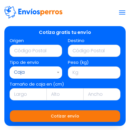
Cotiza gratis tu envío
Origen
Destino
Tipo de envío
Peso (kg)
Caja
Tamaño de caja en (cm)
Cotizar envío