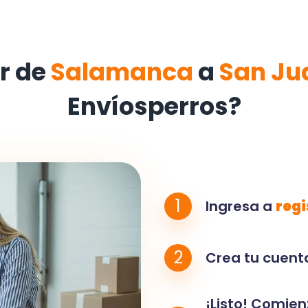
r de
Salamanca
a
San Ju
Envíosperros?
1
Ingresa a
regi
2
Crea tu cuenta
¡Listo! Comien