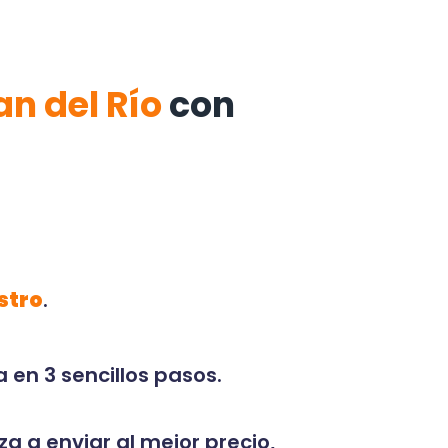
an del Río
con
stro
.
 en 3 sencillos pasos.
za a enviar al mejor precio,