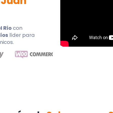
 Juan
l Río
con
íos
líder para
micos.