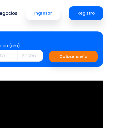
egocios
Ingresar
Registro
a en (cm)
Cotizar envío