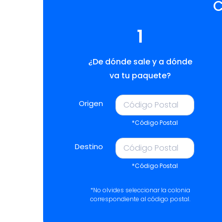
C
1
¿De dónde sale y a dónde
va tu paquete?
Origen
*Código Postal
Destino
*Código Postal
*No olvides seleccionar la colonia
correspondiente al código postal.