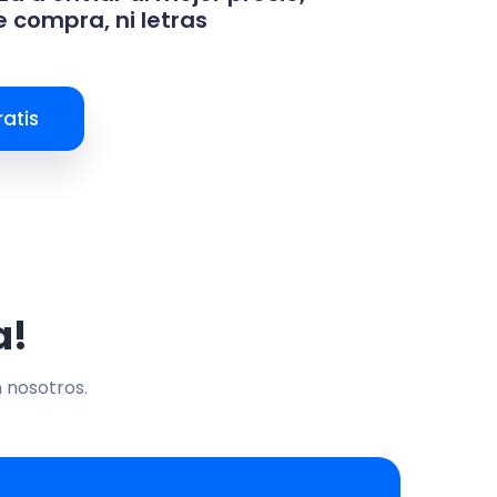
 compra, ni letras
atis
a!
n nosotros.