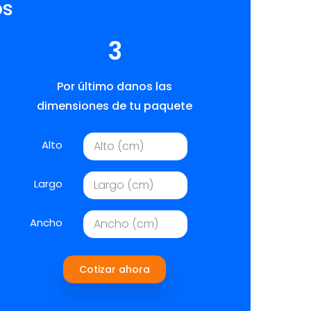
os
3
Por último danos las
dimensiones de tu paquete
Alto
Largo
Ancho
Cotizar ahora