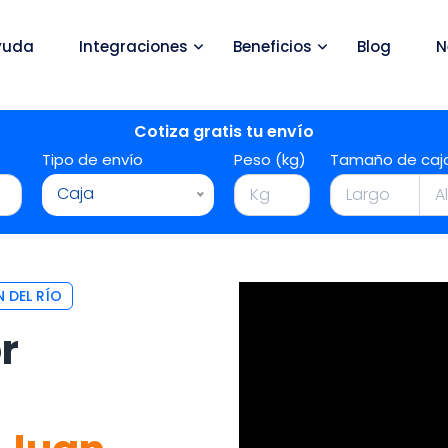
yuda
Integraciones
Beneficios
Blog
N
Cotiza gratis tu envío
Tipo de envío
Peso (kg)
Tamaño de caj
Caja
 DEL RÍO
r