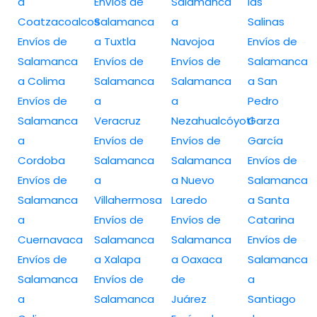
a
Envíos de
Salamanca
las
Coatzacoalcos
Salamanca
a
Salinas
Envíos de
a Tuxtla
Navojoa
Envíos de
Salamanca
Envíos de
Envíos de
Salamanca
a Colima
Salamanca
Salamanca
a San
Envíos de
a
a
Pedro
Salamanca
Veracruz
Nezahualcóyotl
Garza
a
Envíos de
Envíos de
García
Cordoba
Salamanca
Salamanca
Envíos de
Envíos de
a
a Nuevo
Salamanca
Salamanca
Villahermosa
Laredo
a Santa
a
Envíos de
Envíos de
Catarina
Cuernavaca
Salamanca
Salamanca
Envíos de
Envíos de
a Xalapa
a Oaxaca
Salamanca
Salamanca
Envíos de
de
a
a
Salamanca
Juárez
Santiago