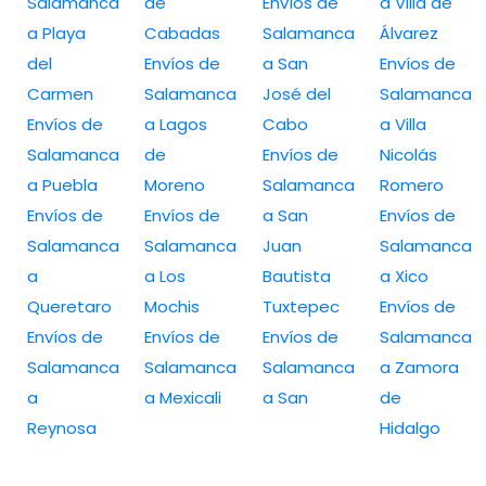
Salamanca
de
Envíos de
a Villa de
a Playa
Cabadas
Salamanca
Álvarez
del
Envíos de
a San
Envíos de
Carmen
Salamanca
José del
Salamanca
Envíos de
a Lagos
Cabo
a Villa
Salamanca
de
Envíos de
Nicolás
a Puebla
Moreno
Salamanca
Romero
Envíos de
Envíos de
a San
Envíos de
Salamanca
Salamanca
Juan
Salamanca
a
a Los
Bautista
a Xico
Queretaro
Mochis
Tuxtepec
Envíos de
Envíos de
Envíos de
Envíos de
Salamanca
Salamanca
Salamanca
Salamanca
a Zamora
a
a Mexicali
a San
de
Reynosa
Hidalgo