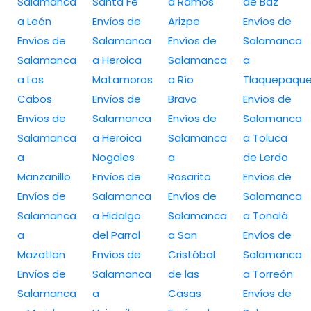
Salamanca
Santa Fe
a Ramos
de Baz
a León
Envíos de
Arizpe
Envíos de
Envíos de
Salamanca
Envíos de
Salamanca
Salamanca
a Heroica
Salamanca
a
a Los
Matamoros
a Río
Tlaquepaqu
Cabos
Envíos de
Bravo
Envíos de
Envíos de
Salamanca
Envíos de
Salamanca
Salamanca
a Heroica
Salamanca
a Toluca
a
Nogales
a
de Lerdo
Manzanillo
Envíos de
Rosarito
Envíos de
Envíos de
Salamanca
Envíos de
Salamanca
Salamanca
a Hidalgo
Salamanca
a Tonalá
a
del Parral
a San
Envíos de
Mazatlan
Envíos de
Cristóbal
Salamanca
Envíos de
Salamanca
de las
a Torreón
Salamanca
a
Casas
Envíos de