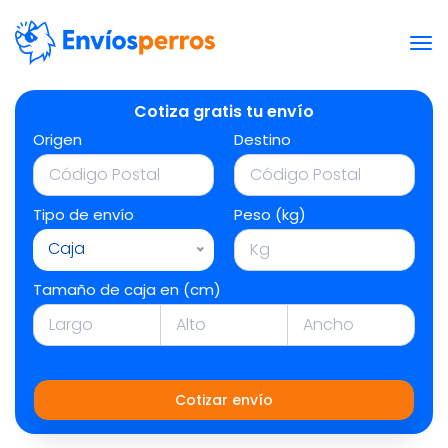
Cotiza gratis tu envío
Origen
Destino
Tipo de envío
Peso (kg)
Caja
Tamaño de caja en (cm)
Cotizar envío