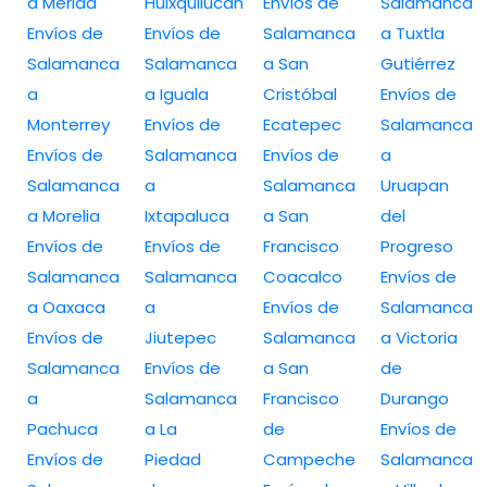
a Merida
Huixquilucan
Envíos de
Salamanca
Envíos de
Envíos de
Salamanca
a Tuxtla
Salamanca
Salamanca
a San
Gutiérrez
a
a Iguala
Cristóbal
Envíos de
Monterrey
Envíos de
Ecatepec
Salamanca
Envíos de
Salamanca
Envíos de
a
Salamanca
a
Salamanca
Uruapan
a Morelia
Ixtapaluca
a San
del
Envíos de
Envíos de
Francisco
Progreso
Salamanca
Salamanca
Coacalco
Envíos de
a Oaxaca
a
Envíos de
Salamanca
Envíos de
Jiutepec
Salamanca
a Victoria
Salamanca
Envíos de
a San
de
a
Salamanca
Francisco
Durango
Pachuca
a La
de
Envíos de
Envíos de
Piedad
Campeche
Salamanca