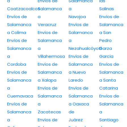
a
Envíos de
Salamanca
las
Coatzacoalcos
Salamanca
a
Salinas
Envíos de
a
Navojoa
Envíos de
Salamanca
Veracruz
Envíos de
Salamanca
a Colima
Envíos de
Salamanca
a San
Envíos de
Salamanca
a
Pedro
Salamanca
a
Nezahualcóyotl
Garza
a
Villahermosa
Envíos de
García
Cordoba
Envíos de
Salamanca
Envíos de
Envíos de
Salamanca
a Nuevo
Salamanca
Salamanca
a Xalapa
Laredo
a Santa
a
Envíos de
Envíos de
Catarina
Cuernavaca
Salamanca
Salamanca
Envíos de
Envíos de
a
a Oaxaca
Salamanca
Salamanca
Zacatecas
de
a
a
Envíos de
Juárez
Santiago