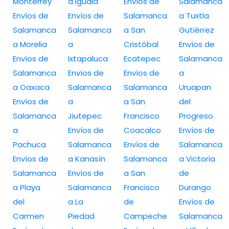
Monterrey
a Iguala
Envíos de
Salamanca
Envíos de
Envíos de
Salamanca
a Tuxtla
Salamanca
Salamanca
a San
Gutiérrez
a Morelia
a
Cristóbal
Envíos de
Envíos de
Ixtapaluca
Ecatepec
Salamanca
Salamanca
Envíos de
Envíos de
a
a Oaxaca
Salamanca
Salamanca
Uruapan
Envíos de
a
a San
del
Salamanca
Jiutepec
Francisco
Progreso
a
Envíos de
Coacalco
Envíos de
Pachuca
Salamanca
Envíos de
Salamanca
Envíos de
a Kanasín
Salamanca
a Victoria
Salamanca
Envíos de
a San
de
a Playa
Salamanca
Francisco
Durango
del
a La
de
Envíos de
Carmen
Piedad
Campeche
Salamanca