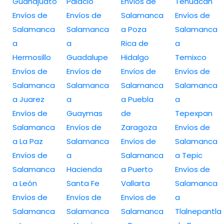
Guanajuato
Palacio
Envíos de
Tehuacán
Envíos de
Envíos de
Salamanca
Envíos de
Salamanca
Salamanca
a Poza
Salamanca
a
a
Rica de
a
Hermosillo
Guadalupe
Hidalgo
Temixco
Envíos de
Envíos de
Envíos de
Envíos de
Salamanca
Salamanca
Salamanca
Salamanca
a Juarez
a
a Puebla
a
Envíos de
Guaymas
de
Tepexpan
Salamanca
Envíos de
Zaragoza
Envíos de
a La Paz
Salamanca
Envíos de
Salamanca
Envíos de
a
Salamanca
a Tepic
Salamanca
Hacienda
a Puerto
Envíos de
a León
Santa Fe
Vallarta
Salamanca
Envíos de
Envíos de
Envíos de
a
Salamanca
Salamanca
Salamanca
Tlalnepantla