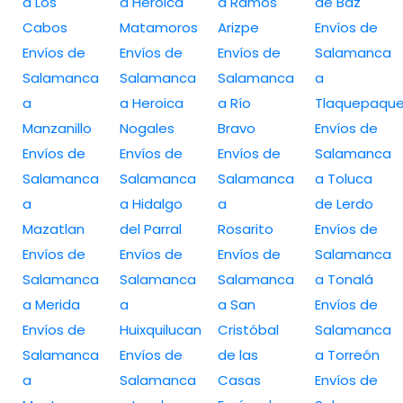
a Los
a Heroica
a Ramos
de Baz
Cabos
Matamoros
Arizpe
Envíos de
Envíos de
Envíos de
Envíos de
Salamanca
Salamanca
Salamanca
Salamanca
a
a
a Heroica
a Río
Tlaquepaqu
Manzanillo
Nogales
Bravo
Envíos de
Envíos de
Envíos de
Envíos de
Salamanca
Salamanca
Salamanca
Salamanca
a Toluca
a
a Hidalgo
a
de Lerdo
Mazatlan
del Parral
Rosarito
Envíos de
Envíos de
Envíos de
Envíos de
Salamanca
Salamanca
Salamanca
Salamanca
a Tonalá
a Merida
a
a San
Envíos de
Envíos de
Huixquilucan
Cristóbal
Salamanca
Salamanca
Envíos de
de las
a Torreón
a
Salamanca
Casas
Envíos de