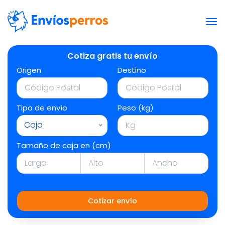
Cotiza gratis tu envío
Origen
Destino
Tipo de envío
Peso (kg)
Caja
Tamaño de caja en (cm)
Cotizar envío