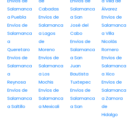
Envíos de
de
Envíos de
a Villa de
Salamanca
Cabadas
Salamanca
Álvarez
a Puebla
Envíos de
a San
Envíos de
Envíos de
Salamanca
José del
Salamanca
Salamanca
a Lagos
Cabo
a Villa
a
de
Envíos de
Nicolás
Queretaro
Moreno
Salamanca
Romero
Envíos de
Envíos de
a San
Envíos de
Salamanca
Salamanca
Juan
Salamanca
a
a Los
Bautista
a Xico
Reynosa
Mochis
Tuxtepec
Envíos de
Envíos de
Envíos de
Envíos de
Salamanca
Salamanca
Salamanca
Salamanca
a Zamora
a Saltillo
a Mexicali
a San
de
Hidalgo