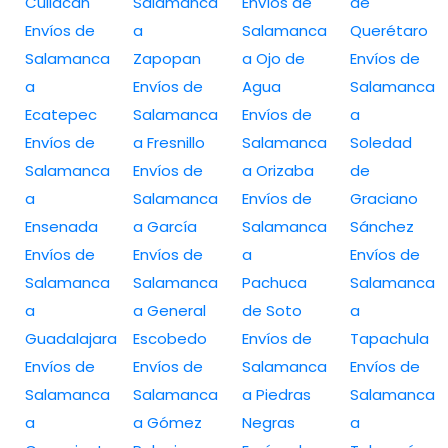
Culiacan
Salamanca
Envíos de
de
Envíos de
a
Salamanca
Querétaro
Salamanca
Zapopan
a Ojo de
Envíos de
a
Envíos de
Agua
Salamanca
Ecatepec
Salamanca
Envíos de
a
Envíos de
a Fresnillo
Salamanca
Soledad
Salamanca
Envíos de
a Orizaba
de
a
Salamanca
Envíos de
Graciano
Ensenada
a García
Salamanca
Sánchez
Envíos de
Envíos de
a
Envíos de
Salamanca
Salamanca
Pachuca
Salamanca
a
a General
de Soto
a
Guadalajara
Escobedo
Envíos de
Tapachula
Envíos de
Envíos de
Salamanca
Envíos de
Salamanca
Salamanca
a Piedras
Salamanca
a
a Gómez
Negras
a