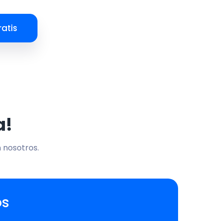
atis
a!
n nosotros.
os