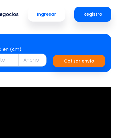
egocios
Ingresar
Registro
a en (cm)
Cotizar envío