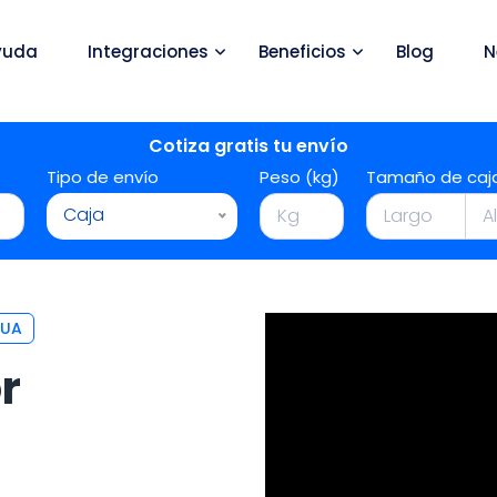
yuda
Integraciones
Beneficios
Blog
N
Cotiza gratis tu envío
Tipo de envío
Peso (kg)
Tamaño de caj
Caja
HUA
r