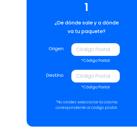
1
¿De dónde sale y a dónde
va tu paquete?
Origen
*Código Postal
Destino
*Código Postal
*No olvides seleccionar la colonia
correspondiente al código postal.