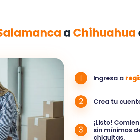
Salamanca
a
Chihuahua
1
Ingresa a
regi
2
Crea tu cuenta
¡Listo! Comien
3
sin mínimos de
chiquitas.