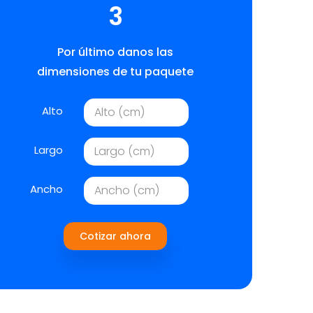
3
Por último danos las
dimensiones de tu paquete
Alto
Largo
Ancho
Cotizar ahora