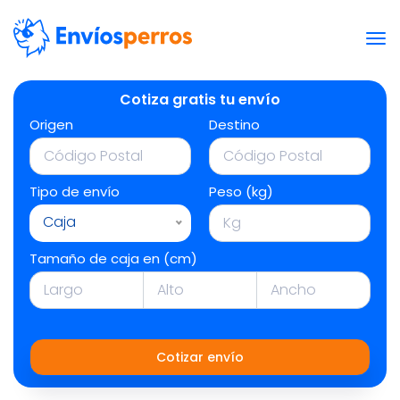
Cotiza gratis tu envío
Origen
Destino
Tipo de envío
Peso (kg)
Caja
Tamaño de caja en (cm)
Cotizar envío