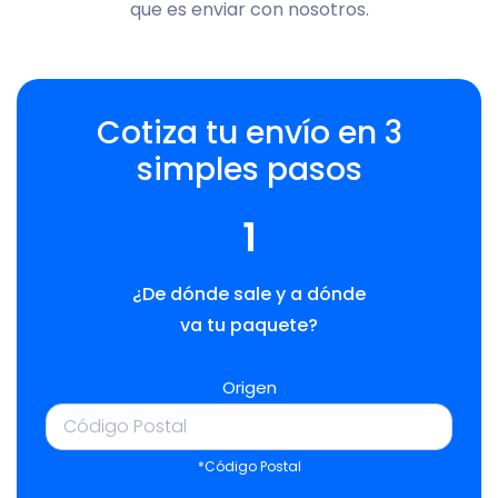
que es enviar con nosotros.
Cotiza tu envío en 3
simples pasos
1
¿De dónde sale y a dónde
va tu paquete?
Origen
*Código Postal