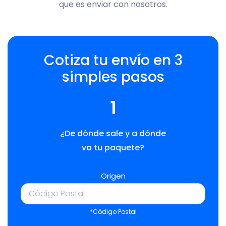
que es enviar con nosotros.
Cotiza tu envío en 3
simples pasos
1
¿De dónde sale y a dónde
va tu paquete?
Origen
*Código Postal