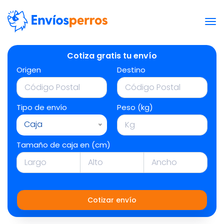
Cotiza gratis tu envío
Origen
Destino
Tipo de envío
Peso (kg)
Caja
Tamaño de caja en (cm)
Cotizar envío